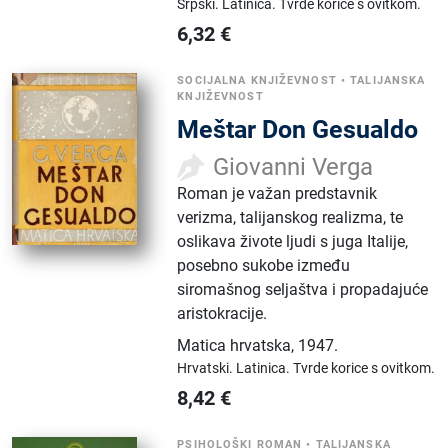
Srpski.
Latinica.
Tvrde korice s ovitkom.
6,32
€
SOCIJALNA KNJIŽEVNOST
•
TALIJANSKA
KNJIŽEVNOST
Meštar Don Gesualdo
Giovanni Verga
Roman je važan predstavnik
verizma, talijanskog realizma, te
oslikava živote ljudi s juga Italije,
posebno sukobe između
siromašnog seljaštva i propadajuće
aristokracije.
Matica hrvatska
,
1947.
Hrvatski.
Latinica.
Tvrde korice s ovitkom.
8,42
€
PSIHOLOŠKI ROMAN
•
TALIJANSKA