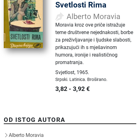
Svetlosti Rima
Alberto Moravia
Moravia kroz ove priče istražuje
teme društvene nejednakosti, borbe
za preživljavanje i ljudske slabosti,
prikazujući ih s mješavinom
humora, ironije i realističnog
promatranja.
Svjetlost
,
1965.
Srpski.
Latinica.
Broširano.
3,82
-
3,92
€
OD ISTOG AUTORA
Alberto Moravia