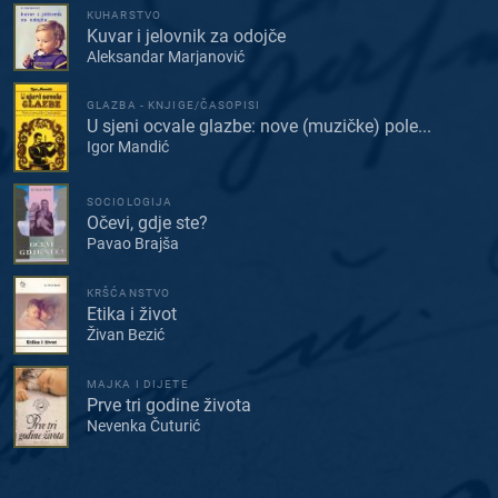
KUHARSTVO
Kuvar i jelovnik za odojče
Aleksandar Marjanović
GLAZBA - KNJIGE/ČASOPISI
U sjeni ocvale glazbe: nove (muzičke) pole...
Igor Mandić
SOCIOLOGIJA
Očevi, gdje ste?
Pavao Brajša
KRŠĆANSTVO
Etika i život
Živan Bezić
MAJKA I DIJETE
Prve tri godine života
Nevenka Čuturić