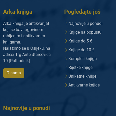
Arka knjiga
Pogledajte još
Arka knjiga je antikvarijat
Najnovije u ponudi
koji se bavi trgovinom
Knjige na popustu
rabljenim i antikvarnim
Knjige do 5 €
knjigama.
Nalazimo se u Osijeku, na
Knjige do 10 €
adresi Trg Ante Starčevića
Kompleti knjiga
10 (Pothodnik).
Rijetke knjige
O nama
Unikatne knjige
Antikvarne knjige
Najnovije u ponudi