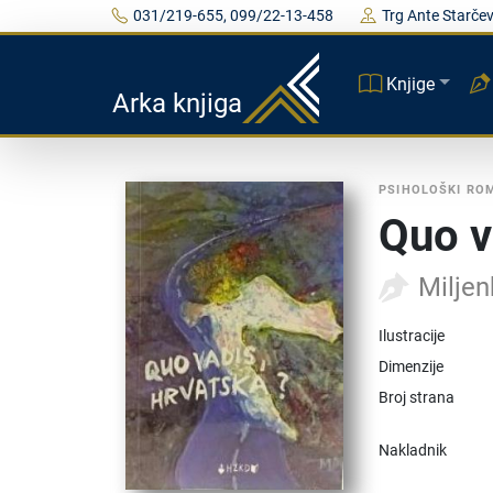
031/219-655, 099/22-13-458
Trg Ante Starčev
Knjige
Arka knjiga
PSIHOLOŠKI RO
Quo v
Miljen
Ilustracije
Dimenzije
Broj strana
Nakladnik