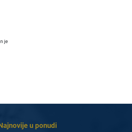
n je
Najnovije u ponudi