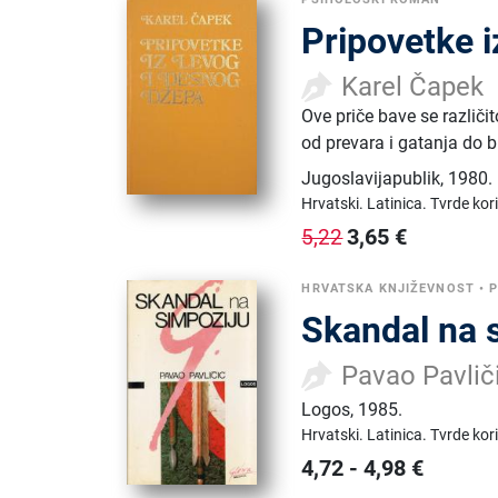
Pripovetke i
Karel Čapek
Ove priče bave se različ
od prevara i gatanja do b
Jugoslavijapublik
,
1980.
Hrvatski.
Latinica.
Tvrde kor
3,65
€
5,22
HRVATSKA KNJIŽEVNOST
•
Skandal na 
Pavao Pavlič
Logos
,
1985.
Hrvatski.
Latinica.
Tvrde kor
4,72
-
4,98
€