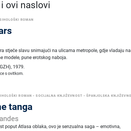
 ovi naslovi
SIHOLOŠKI ROMAN
ars
a stječe slavu snimajući na ulicama metropole, gdje vladaju nas
vne modele, pune erotskog naboja.
 (GZH)
,
1979.
ice s ovitkom.
IHOLOŠKI ROMAN
•
SOCIJALNA KNJIŽEVNOST
•
ŠPANJOLSKA KNJIŽEVN
me tanga
andes
nost poput Atlasa oblaka, ovo je senzualna saga – emotivna,