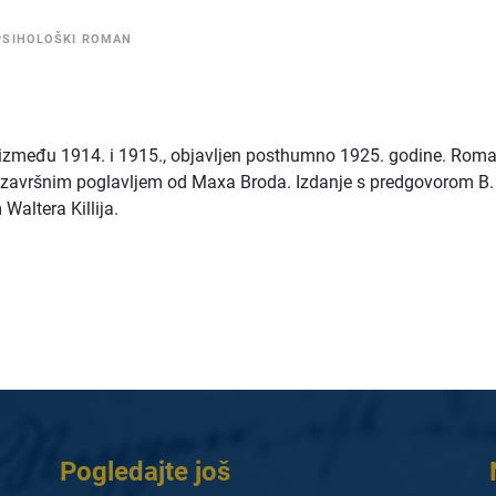
PSIHOLOŠKI ROMAN
 između 1914. i 1915., objavljen posthumno 1925. godine. Roma
 završnim poglavljem od Maxa Broda. Izdanje s predgovorom B.
Waltera Killija.
Pogledajte još