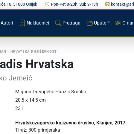
ića 10, 31000 Osijek
Pon-Pet 8-20h, Sub 9-13h
kontakt@ark
Autori
Nakladnici
Pretraga
Upute
O na
MAN
•
HRVATSKA KNJIŽEVNOST
adis Hrvatska
ko Jerneić
Mirjana Drempetić Hanžić Smolić
20,5 x 14,5 cm
231
Hrvatskozagorsko književno društvo
, Klanjec
, 2017.
Tiraž: 300 primjeraka