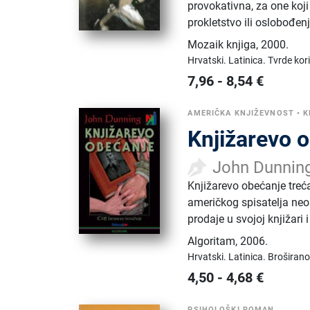
provokativna, za one koji 
prokletstvo ili oslobođen
Mozaik knjiga
,
2000.
Hrvatski.
Latinica.
Tvrde kor
7,96
-
8,54
€
AMERIČKA KNJIŽEVNOST
•
K
Knjižarevo o
John Dunnin
Knjižarevo obećanje treć
američkog spisatelja neob
prodaje u svojoj knjižari
Algoritam
,
2006.
Hrvatski.
Latinica.
Broširano
4,50
-
4,68
€
PSIHOLOŠKI ROMAN