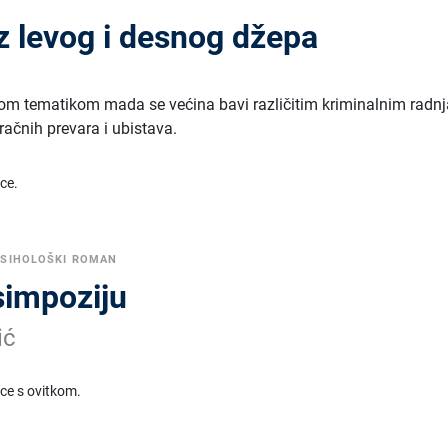
z levog i desnog džepa
itom tematikom mada se većina bavi različitim kriminalnim radn
račnih prevara i ubistava.
ice.
PSIHOLOŠKI ROMAN
simpoziju
ić
ice s ovitkom.