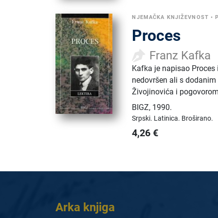
NJEMAČKA KNJIŽEVNOST
•
Proces
Franz Kafka
Kafka je napisao Proces
nedovršen ali s dodanim
Živojinovića i pogovorom 
BIGZ
,
1990.
Srpski.
Latinica.
Broširano.
4,26
€
Arka knjiga