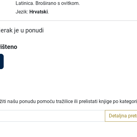
Latinica.
Broširano s ovitkom.
Jezik:
Hrvatski
.
erak je u ponudi
išteno
ti našu ponudu pomoću tražilice ili prelistati knjige po kategor
Detaljna pre