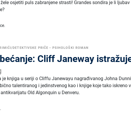
žele osjetiti puls zabranjene strasti! Grandes sondira je li ljubav
je?
ice.
RIMIĆI/DETEKTIVSKE PRIČE
•
PSIHOLOŠKI ROMAN
bećanje: Cliff Janeway istražuj
g
a je knjiga u seriji o Cliffu Janewayu nagrađivanog Johna Dunn
ično talentiranog i jedinstvenog kao i knjige koje tako iskreno vo
 i antikvarijatu Old Algonquin u Denveru.
.