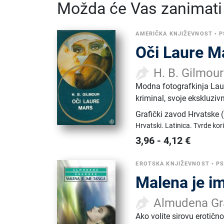
Možda će Vas zanimati i
AMERIČKA KNJIŽEVNOST
•
P
Oči Laure M
H. B. Gilmour
Modna fotografkinja Laur
kriminal, svoje ekskluzi
Grafički zavod Hrvatske
Hrvatski.
Latinica.
Tvrde kor
3,96
-
4,12
€
EROTSKA KNJIŽEVNOST
•
PS
Malena je i
Almudena Gr
Ako volite sirovu erotič