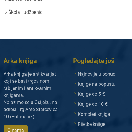
Škola i udžbenici
Arka knjiga
Pogledajte još
Arka knjiga je antikvarijat
Najnovije u ponudi
koji se bavi trgovinom
Knjige na popustu
rabljenim i antikvarnim
Knjige do 5 €
knjigama.
Nalazimo se u Osijeku, na
Knjige do 10 €
adresi Trg Ante Starčevića
Kompleti knjiga
10 (Pothodnik).
Rijetke knjige
O nama