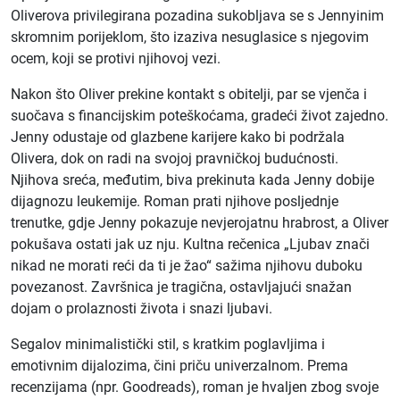
Oliverova privilegirana pozadina sukobljava se s Jennyinim
skromnim porijeklom, što izaziva nesuglasice s njegovim
ocem, koji se protivi njihovoj vezi.
Nakon što Oliver prekine kontakt s obitelji, par se vjenča i
suočava s financijskim poteškoćama, gradeći život zajedno.
Jenny odustaje od glazbene karijere kako bi podržala
Olivera, dok on radi na svojoj pravničkoj budućnosti.
Njihova sreća, međutim, biva prekinuta kada Jenny dobije
dijagnozu leukemije. Roman prati njihove posljednje
trenutke, gdje Jenny pokazuje nevjerojatnu hrabrost, a Oliver
pokušava ostati jak uz nju. Kultna rečenica „Ljubav znači
nikad ne morati reći da ti je žao“ sažima njihovu duboku
povezanost. Završnica je tragična, ostavljajući snažan
dojam o prolaznosti života i snazi ljubavi.
Segalov minimalistički stil, s kratkim poglavljima i
emotivnim dijalozima, čini priču univerzalnom. Prema
recenzijama (npr. Goodreads), roman je hvaljen zbog svoje