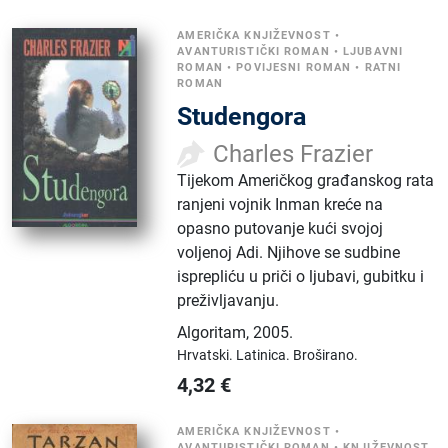
AMERIČKA KNJIŽEVNOST
•
AVANTURISTIČKI ROMAN
•
LJUBAVNI
ROMAN
•
POVIJESNI ROMAN
•
RATNI
ROMAN
Studengora
Charles Frazier
Tijekom Američkog građanskog rata
ranjeni vojnik Inman kreće na
opasno putovanje kući svojoj
voljenoj Adi. Njihove se sudbine
isprepliću u priči o ljubavi, gubitku i
preživljavanju.
Algoritam
,
2005.
Hrvatski.
Latinica.
Broširano.
4,32
€
AMERIČKA KNJIŽEVNOST
•
AVANTURISTIČKI ROMAN
•
KNJIŽEVNOST