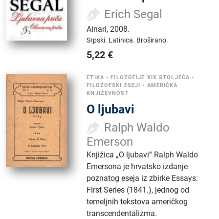
Erich Segal
Alnari
,
2008.
Srpski.
Latinica.
Broširano.
5,22
€
ETIKA
•
FILOZOFIJE XIX STOLJEĆA
•
FILOZOFSKI ESEJI
•
AMERIČKA
KNJIŽEVNOST
O ljubavi
Ralph Waldo
Emerson
Knjižica „O ljubavi“ Ralph Waldo
Emersona je hrvatsko izdanje
poznatog eseja iz zbirke Essays:
First Series (1841.), jednog od
temeljnih tekstova američkog
transcendentalizma.