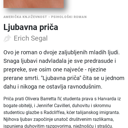
AMERIČKA KNJIŽEVNOST
•
PSIHOLOŠKI ROMAN
Ljubavna priča
Erich Segal
Ovo je roman o dvoje zaljubljenih mladih ljudi.
Snaga ljubavi nadvladala je sve predrasude i
prepreke, sve osim one najveće - njezine
prerane smrti. "Ljubavna priča" čita se u jednom
dahu i nikoga ne ostavlja ravnodušnim.
Priča prati Olivera Barretta IV, studenta prava s Harvarda iz
bogate obitelji, i Jennifer Cavilleri, duhovitu i skromnu
studenticu glazbe s Radcliffea, kćer talijanskog imigranta.
Njihova ljubav započinje unatoč društvenim razlikama,
ispunjena duhovitim razgovorima, nježnošću i strašću.