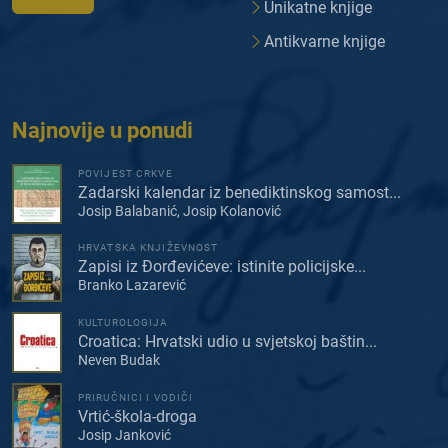
Unikatne knjige
Antikvarne knjige
Najnovije u ponudi
POVIJEST CRKVE
Zadarski kalendar iz benediktinskog samost...
Josip Balabanić, Josip Kolanović
HRVATSKA KNJIŽEVNOST
Zapisi iz Đorđevićeve: istinite policijske...
Branko Lazarević
KULTUROLOGIJA
Croatica: Hrvatski udio u svjetskoj baštin...
Neven Budak
PRIRUČNICI I VODIČI
Vrtić-škola-droga
Josip Janković