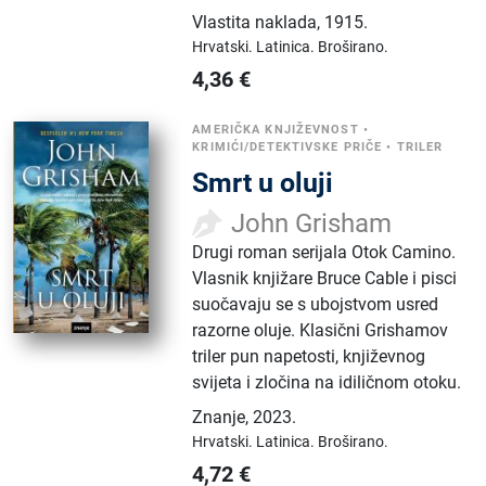
Vlastita naklada
,
1915.
Hrvatski.
Latinica.
Broširano.
4,36
€
AMERIČKA KNJIŽEVNOST
•
KRIMIĆI/DETEKTIVSKE PRIČE
•
TRILER
Smrt u oluji
John Grisham
Drugi roman serijala Otok Camino.
Vlasnik knjižare Bruce Cable i pisci
suočavaju se s ubojstvom usred
razorne oluje. Klasični Grishamov
triler pun napetosti, književnog
svijeta i zločina na idiličnom otoku.
Znanje
,
2023.
Hrvatski.
Latinica.
Broširano.
4,72
€