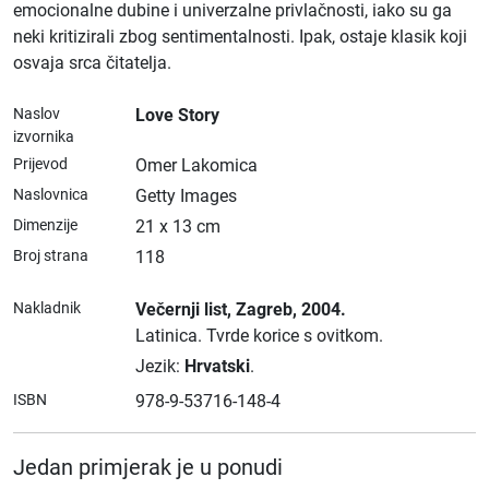
emocionalne dubine i univerzalne privlačnosti, iako su ga
neki kritizirali zbog sentimentalnosti. Ipak, ostaje klasik koji
osvaja srca čitatelja.
Naslov
Love Story
izvornika
Prijevod
Omer Lakomica
Naslovnica
Getty Images
Dimenzije
21 x 13 cm
Broj strana
118
Nakladnik
Večernji list
, Zagreb
, 2004.
Latinica.
Tvrde korice s ovitkom.
Jezik:
Hrvatski
.
ISBN
978-9-53716-148-4
Jedan primjerak je u ponudi