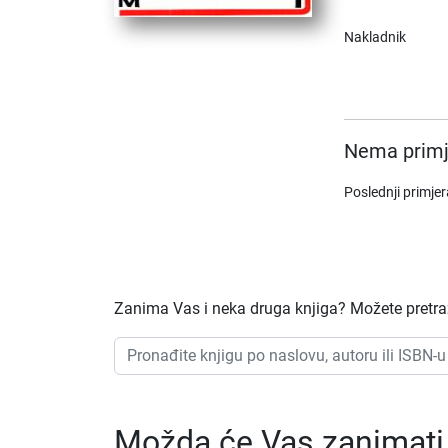
Nakladnik
Nema primj
Poslednji primje
Zanima Vas i neka druga knjiga? Možete pretraži
Možda će Vas zanimati i