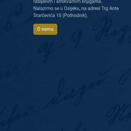
rabljenim i antikvarnim knjigama.
Nalazimo se u Osijeku, na adresi Trg Ante
Starčevića 10 (Pothodnik).
O nama