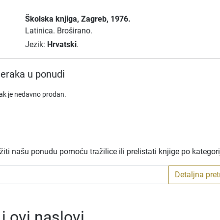
Školska knjiga
, Zagreb
, 1976.
Latinica.
Broširano.
Jezik:
Hrvatski
.
eraka u ponudi
rak je nedavno prodan.
ti našu ponudu pomoću tražilice ili prelistati knjige po kategor
Detaljna pre
 ovi naslovi