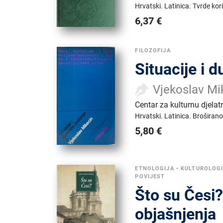
Hrvatski.
Latinica.
Tvrde kor
6,37
€
FILOZOFIJA
Situacije i 
Vjekoslav Mi
Centar za kulturnu djela
Hrvatski.
Latinica.
Broširano
5,80
€
ETNOLOGIJA
•
KULTUROLOG
POVIJEST
Što su Česi?
objašnjenja