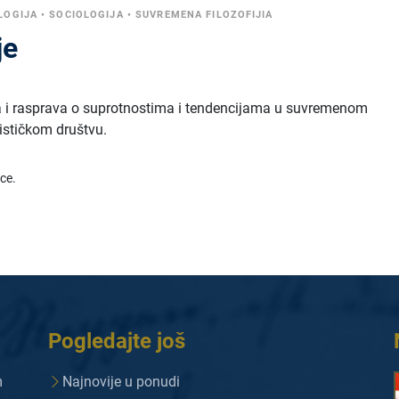
LOGIJA
•
SOCIOLOGIJA
•
SUVREMENA FILOZOFIJIA
je
ja i rasprava o suprotnostima i tendencijama u suvremenom
ističkom društvu.
ice.
Pogledajte još
m
Najnovije u ponudi