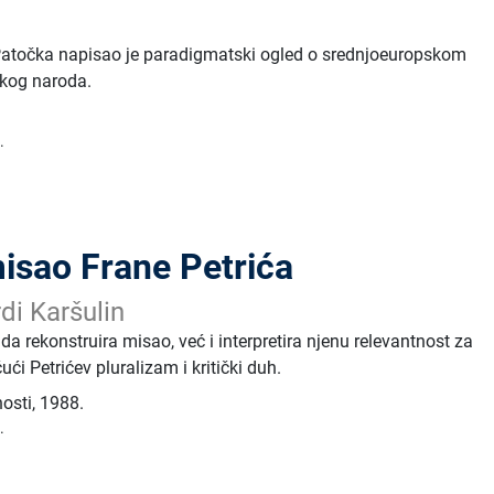
 Patočka napisao je paradigmatski ogled o srednjoeuropskom
skog naroda.
.
misao Frane Petrića
di Karšulin
da rekonstruira misao, već i interpretira njenu relevantnost za
čući Petrićev pluralizam i kritički duh.
nosti
,
1988.
.