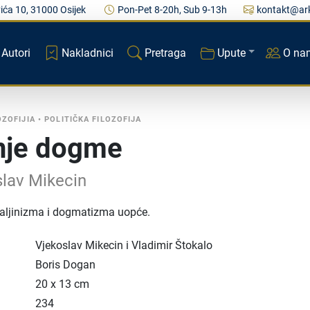
ića 10, 31000 Osijek
Pon-Pet 8-20h, Sub 9-13h
kontakt@ark
Autori
Nakladnici
Pretraga
Upute
O na
ZOFIJIA
•
POLITIČKA FILOZOFIJA
nje dogme
slav Mikecin
 staljinizma i dogmatizma uopće.
Vjekoslav Mikecin i Vladimir Štokalo
Boris Dogan
20 x 13 cm
234