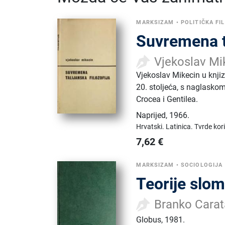
MARKSIZAM
•
POLITIČKA FI
Suvremena ta
Vjekoslav Mi
Vjekoslav Mikecin u knjiz
20. stoljeća, s naglaskom 
Crocea i Gentilea.
Naprijed
,
1966.
Hrvatski.
Latinica.
Tvrde kor
7,62
€
MARKSIZAM
•
SOCIOLOGIJA
Teorije slo
Branko Carat
Globus
,
1981.