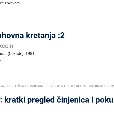
ice s ovitkom.
duhovna kretanja :2
kecin
tnost (Cekade)
,
1981.
.
IJA
•
POLITIČKA FILOZOFIJA
•
SUVREMENA FILOZOFIJIA
•
SREDNJOEURO
: kratki pregled činjenica i poku