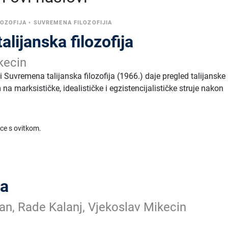
LOZOFIJA
•
SUVREMENA FILOZOFIJIA
lijanska filozofija
kecin
i Suvremena talijanska filozofija (1966.) daje pregled talijanske 
na marksističke, idealističke i egzistencijalističke struje nakon
ice s ovitkom.
ma
an, Rade Kalanj, Vjekoslav Mikecin