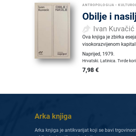
ANTROPOLOGIJA
•
KULTURO
Obilje i nasil
Ivan Kuvačić
Ova knjiga je zbirka ese
visokorazvijenom kapital
Naprijed
,
1979.
Hrvatski.
Latinica.
Tvrde kor
7,98
€
Arka knjiga
Arka knjiga je antikvarijat koji se bavi trgovino