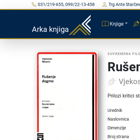
031/219-655, 099/22-13-458
Trg Ante Starčev
Knjige
Arka knjiga
SUVREMENA FILO
Ruše
Vjeko
Prilozi kritici
Urednik
Naslovnica
Dimenzije
Broj strana