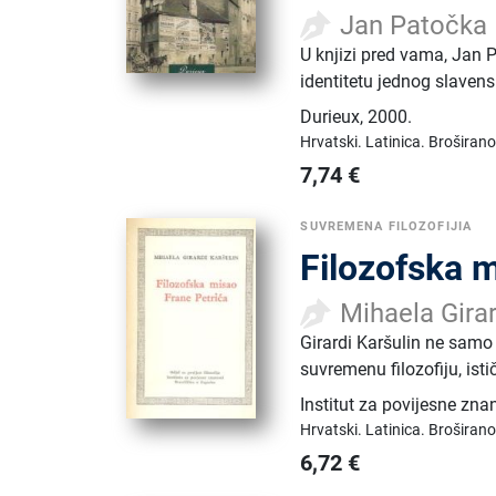
Jan Patočka
U knjizi pred vama, Jan
identitetu jednog slaven
Durieux
,
2000.
Hrvatski.
Latinica.
Broširano
7,74
€
SUVREMENA FILOZOFIJIA
Filozofska 
Mihaela Girar
Girardi Karšulin ne samo 
suvremenu filozofiju, isti
Institut za povijesne zna
Hrvatski.
Latinica.
Broširano
6,72
€