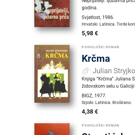
Neprijatelji: ljubavna pr
godina.
Svjetlost
,
1986.
Hrvatski.
Latinica.
Tvrde kor
5,98
€
PSIHOLOŠKI ROMAN
Krčma
Julian Stryjk
Knjiga “Krčma” Juliana S
židovskom selu u Galiciji
BIGZ
,
1977.
Srpski.
Latinica.
Broširano.
4,38
€
PSIHOLOŠKI ROMAN