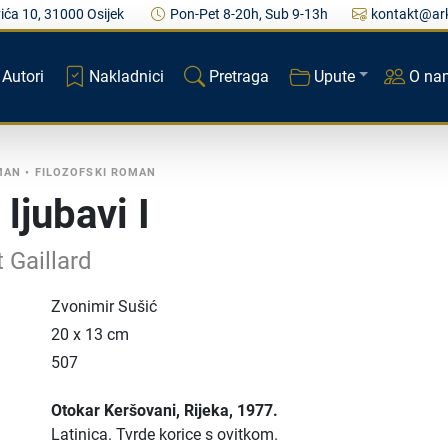
ića 10, 31000 Osijek
Pon-Pet 8-20h, Sub 9-13h
kontakt@ark
Autori
Nakladnici
Pretraga
Upute
O na
MAN
•
FILOZOFSKI ROMAN
ljubavi I
 Gaillard
Zvonimir Sušić
20 x 13 cm
507
Otokar Keršovani
, Rijeka
, 1977.
Latinica.
Tvrde korice s ovitkom.