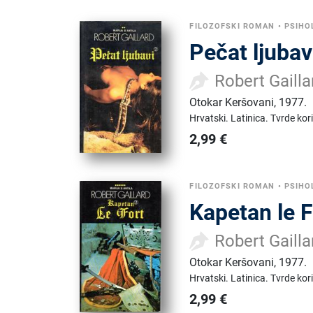
FILOZOFSKI ROMAN
•
PSIHO
Pečat ljubavi
Robert Gailla
Otokar Keršovani
,
1977.
Hrvatski.
Latinica.
Tvrde kor
2,99
€
FILOZOFSKI ROMAN
•
PSIHO
Kapetan le F
Robert Gailla
Otokar Keršovani
,
1977.
Hrvatski.
Latinica.
Tvrde kor
2,99
€