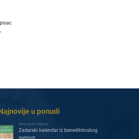
 pisac
,
Najnovije u ponudi
POVIJEST CRKVE
Zadarski kalendar iz benediktinskog
samost...