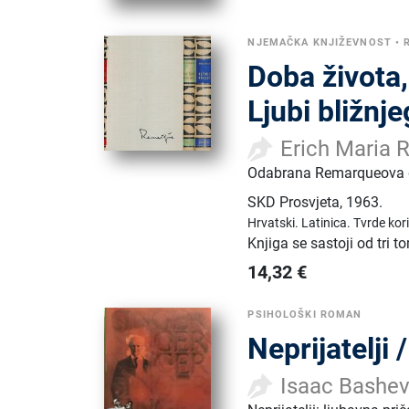
NJEMAČKA KNJIŽEVNOST
•
Doba života,
Ljubi bližnj
Erich Maria
Odabrana Remarqueova dj
SKD Prosvjeta
,
1963.
Hrvatski.
Latinica.
Tvrde kor
Knjiga se sastoji od tri 
14,32
€
PSIHOLOŠKI ROMAN
Neprijatelji 
Isaac Bashev