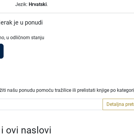
Jezik:
Hrvatski
.
erak je u ponudi
no, u odličnom stanju
ti našu ponudu pomoću tražilice ili prelistati knjige po kategor
Detaljna pre
 ovi naslovi