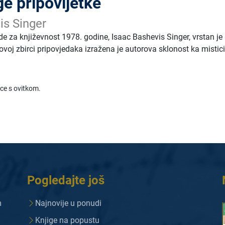
ge pripovijetke
is Singer
e za književnost 1978. godine, Isaac Bashevis Singer, vrstan je
u ovoj zbirci pripovjedaka izražena je autorova sklonost ka mistici
ice s ovitkom.
Pogledajte još
m
Najnovije u ponudi
Knjige na popustu