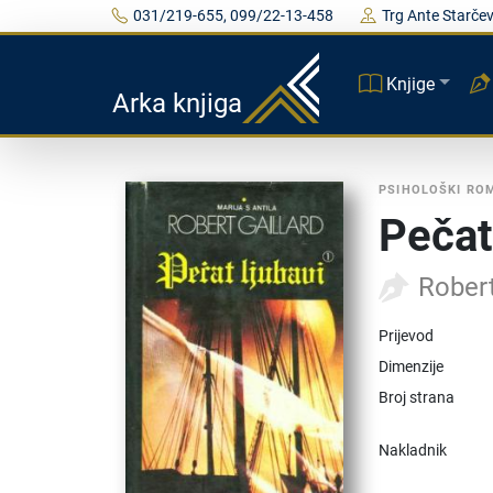
031/219-655, 099/22-13-458
Trg Ante Starčev
Knjige
Arka knjiga
PSIHOLOŠKI RO
Pečat 
Robert
Prijevod
Dimenzije
Broj strana
Nakladnik