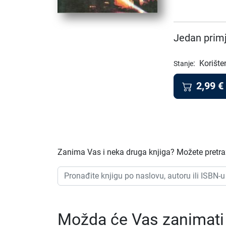
Jedan primj
:
Korište
Stanje
2,99
€
Zanima Vas i neka druga knjiga? Možete pretraži
Možda će Vas zanimati i