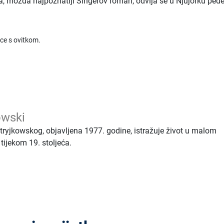
iča, možda najpoznatiji Singerov roman, odvija se u Njujorku ped
ice s ovitkom.
owski
tryjkowskog, objavljena 1977. godine, istražuje život u malom
 tijekom 19. stoljeća.