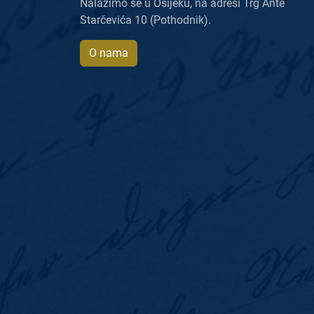
Nalazimo se u Osijeku, na adresi Trg Ante
Starčevića 10 (Pothodnik).
O nama