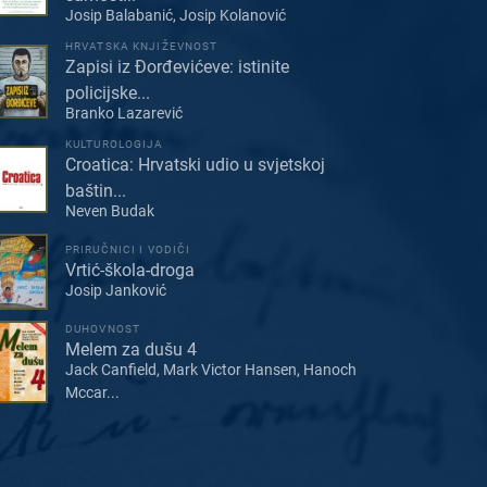
Josip Balabanić, Josip Kolanović
HRVATSKA KNJIŽEVNOST
Zapisi iz Đorđevićeve: istinite
policijske...
Branko Lazarević
KULTUROLOGIJA
Croatica: Hrvatski udio u svjetskoj
baštin...
Neven Budak
PRIRUČNICI I VODIČI
Vrtić-škola-droga
Josip Janković
DUHOVNOST
Melem za dušu 4
Jack Canfield, Mark Victor Hansen, Hanoch
Mccar...