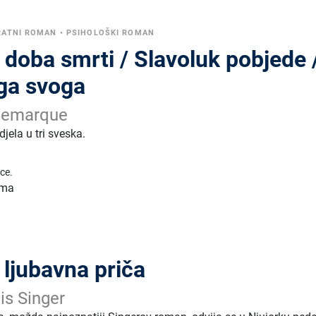
RATNI ROMAN
•
PSIHOLOŠKI ROMAN
 doba smrti / Slavoluk pobjede 
ega svoga
 Remarque
ela u tri sveska.
ice.
toma
/ ljubavna priča
is Singer