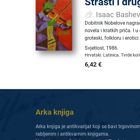
Strasti i dru
Isaac Bashev
Dobitnik Nobelove nagrad
novela i kratkih priča. I 
groteski, folkloru i erotici.
Svjetlost
,
1986.
Hrvatski.
Latinica.
Tvrde kor
6,42
€
Arka knjiga
Arka knjiga je antikvarijat koji se bavi trgovino
rabljenim i antikvarnim knjigama.