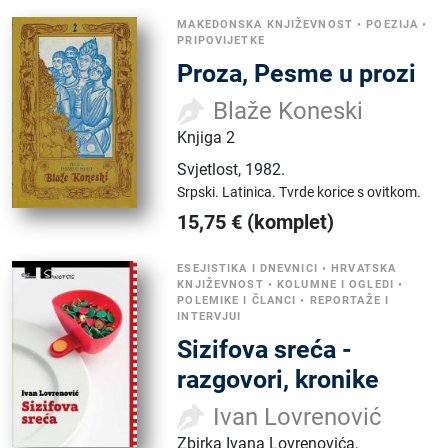
MAKEDONSKA KNJIŽEVNOST
•
POEZIJA
•
PRIPOVIJETKE
Proza, Pesme u prozi
Blaže Koneski
Knjiga 2
Svjetlost
,
1982.
Srpski.
Latinica.
Tvrde korice s ovitkom.
15,75
€
(komplet)
ESEJISTIKA I DNEVNICI
•
HRVATSKA
KNJIŽEVNOST
•
KOLUMNE I OGLEDI
•
POLEMIKE I ČLANCI
•
REPORTAŽE I
INTERVJUI
Sizifova sreća -
razgovori, kronike
Ivan Lovrenović
Zbirka Ivana Lovrenovića,