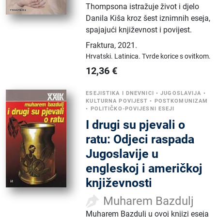
Thompsona istražuje život i djelo
Danila Kiša kroz šest iznimnih eseja,
spajajući književnost i povijest.
Fraktura
,
2021.
Hrvatski.
Latinica.
Tvrde korice s ovitkom.
12,36
€
ESEJISTIKA I DNEVNICI
•
JUGOSLAVIJA
•
KULTURNA POVIJEST
•
POSTKOMUNIZAM
•
POLITIČKO-POVIJESNI ESEJI
I drugi su pjevali o
ratu: Odjeci raspada
Jugoslavije u
engleskoj i američkoj
književnosti
Muharem Bazdulj
Muharem Bazdulj u ovoj knjizi eseja