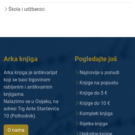
Škola i udžbenici
Arka knjiga
Pogledajte još
Arka knjiga je antikvarijat
Najnovije u ponudi
koji se bavi trgovinom
Knjige na popustu
rabljenim i antikvarnim
Knjige do 5 €
knjigama.
Nalazimo se u Osijeku, na
Knjige do 10 €
adresi Trg Ante Starčevića
Kompleti knjiga
10 (Pothodnik).
Rijetke knjige
O nama
Unikatne knjige