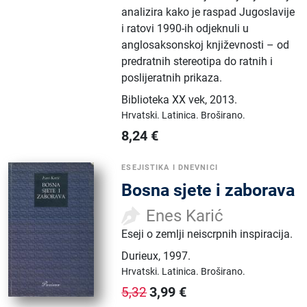
analizira kako je raspad Jugoslavije
i ratovi 1990-ih odjeknuli u
anglosaksonskoj književnosti – od
predratnih stereotipa do ratnih i
poslijeratnih prikaza.
Biblioteka XX vek
,
2013.
Hrvatski.
Latinica.
Broširano.
8,24
€
ESEJISTIKA I DNEVNICI
Bosna sjete i zaborava
Enes Karić
Eseji o zemlji neiscrpnih inspiracija.
Durieux
,
1997.
Hrvatski.
Latinica.
Broširano.
3,99
€
5,32