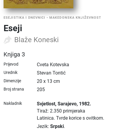
ESEJISTIKA I DNEVNICI
•
MAKEDONSKA KNJIŽEVNOST
Eseji
Blaže Koneski
Knjiga 3
Prijevod
Cveta Kotevska
Urednik
Stevan Tontić
Dimenzije
20 x 13 cm
Broj strana
205
Nakladnik
Svjetlost
, Sarajevo
, 1982.
Tiraž: 2.350 primjeraka
Latinica.
Tvrde korice s ovitkom.
Jezik:
Srpski
.