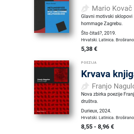
Mario Kovač
Glavni motivski sklopovi 
hommage Zagrebu.
Što čitaš?
,
2019.
Hrvatski.
Latinica.
Broširano
5,38
€
POEZIJA
Krvava knji
Franjo Nagul
Nova zbirka poezije Fran
društva.
Durieux
,
2024.
Hrvatski.
Latinica.
Broširano
8,55
-
8,96
€