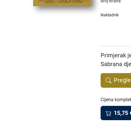
Broj strana
Nakladnik
Primjerak j
Sabrana dje
Pregle
Cijena komple
15,75