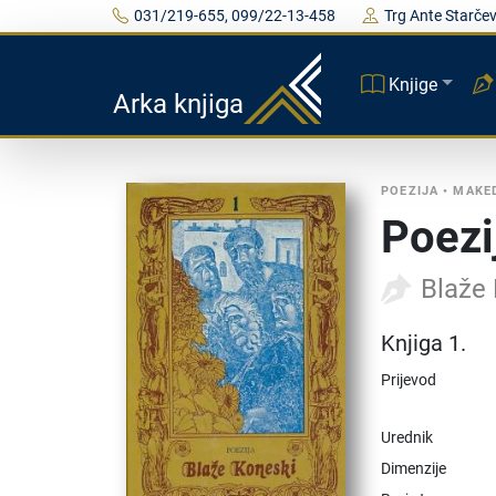
031/219-655, 099/22-13-458
Trg Ante Starčev
Knjige
Arka knjiga
POEZIJA
•
MAKE
Poezi
Blaže
Knjiga 1.
Prijevod
Urednik
Dimenzije