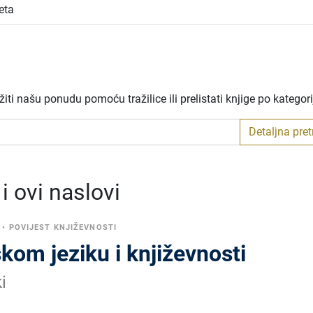
eta
ti našu ponudu pomoću tražilice ili prelistati knjige po kategor
Detaljna pre
 ovi naslovi
•
POVIJEST KNJIŽEVNOSTI
om jeziku i književnosti
i