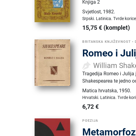
Knjiga 2
Svjetlost
,
1982.
Srpski.
Latinica.
Tvrde korice
15,75
€
(komplet)
BRITANSKA KNJIŽEVNOST
•
Romeo i Juli
William Shak
Tragedija Romeo i Julija
Shakespearea te jedno od
Matica hrvatska
,
1950.
Hrvatski.
Latinica.
Tvrde kor
6,72
€
POEZIJA
Metamorfoze 