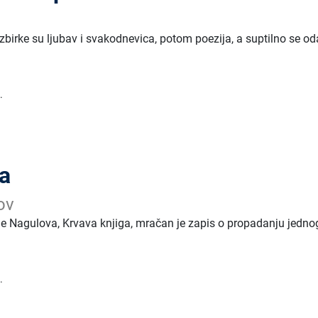
zbirke su ljubav i svakodnevica, potom poezija, a suptilno se oda
.
ga
ov
je Nagulova, Krvava knjiga, mračan je zapis o propadanju jedno
.