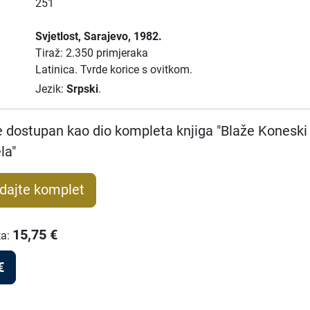
251
Svjetlost
, Sarajevo
, 1982.
Tiraž: 2.350 primjeraka
Latinica.
Tvrde korice s ovitkom.
Jezik:
Srpski
.
e dostupan kao dio kompleta knjiga "Blaže Koneski 
la"
dajte komplet
15,75
€
ta
:
€