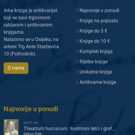
Arka knjiga je antikvarijat
Najnovije u ponudi
koji se bavi trgovinom
Knjige na popustu
rabljenim i antikvarnim
Knjige do 5 €
knjigama.
Nalazimo se u Osijeku, na
Knjige do 10 €
adresi Trg Ante Starčevića
Kompleti knjiga
10 (Pothodnik).
Rijetke knjige
O nama
Unikatne knjige
Antikvarne knjige
Najnovije u ponudi
GRAFIKE
Theatrum humanum: Ilustrirani letci i graf...
Milan Pelc