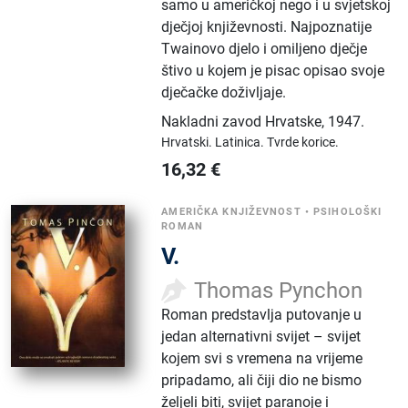
samo u američkoj nego i u svjetskoj
dječjoj književnosti. Najpoznatije
Twainovo djelo i omiljeno dječje
štivo u kojem je pisac opisao svoje
dječačke doživljaje.
Nakladni zavod Hrvatske
,
1947.
Hrvatski.
Latinica.
Tvrde korice.
16,32
€
AMERIČKA KNJIŽEVNOST
•
PSIHOLOŠKI
ROMAN
V.
Thomas Pynchon
Roman predstavlja putovanje u
jedan alternativni svijet – svijet
kojem svi s vremena na vrijeme
pripadamo, ali čiji dio ne bismo
željeli biti, svijet paranoje i