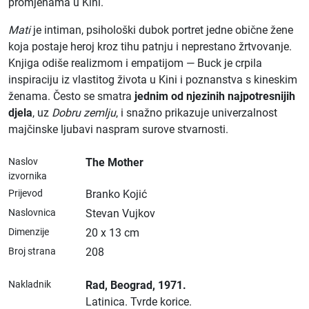
promjenama u Kini.
Mati
je intiman, psihološki dubok portret jedne obične žene
koja postaje heroj kroz tihu patnju i neprestano žrtvovanje.
Knjiga odiše realizmom i empatijom — Buck je crpila
inspiraciju iz vlastitog života u Kini i poznanstva s kineskim
ženama. Često se smatra
jednim od njezinih najpotresnijih
djela
, uz
Dobru zemlju
, i snažno prikazuje univerzalnost
majčinske ljubavi naspram surove stvarnosti.
Naslov
The Mother
izvornika
Prijevod
Branko Kojić
Naslovnica
Stevan Vujkov
Dimenzije
20 x 13 cm
Broj strana
208
Nakladnik
Rad
, Beograd
, 1971.
Latinica.
Tvrde korice.