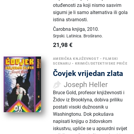
otuđenosti za koji nismo sasvim
sigurni je li samo alternativa ili gola
istina stvarnosti.
Čarobna knjiga
,
2010.
Srpski.
Latinica.
Broširano.
21,98
€
AMERIČKA KNJIŽEVNOST
•
FILMSKI
SCENARIJ
•
KRIMIĆI/DETEKTIVSKE PRIČE
Čovjek vrijedan zlata
Joseph Heller
Bruce Gold, profesor književnosti i
Židov iz Brooklyna, dobiva priliku
postati visoki dužnosnik u
Washingtonu. Dok pokušava
napisati knjigu o židovskom
iskustvu, upliće se u apsurdni svijet