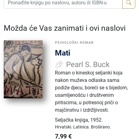
Možda će Vas zanimati i ovi naslovi
PSIHOLOŠKI ROMAN
Mati
Pearl S. Buck
Roman o kineskoj seljanki koja
nakon muževa odlaska sama
podiže djecu, boreći se s bijedom,
usamljenošću i društvenim
pritiscima, u potresnoj priči o
majčinstvu i izdržljivosti.
Seljačka knjiga
,
1952.
Hrvatski.
Latinica.
Broširano.
7,99
€