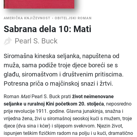
AMERIČKA KNJIŽEVNOST
•
OBITELJSKI ROMAN
Sabrana dela 10: Mati
Pearl S. Buck
Siromašna kineska seljanka, napuštena od
muža, sama podiže troje djece boreći se s
glađu, siromaštvom i društvenim pritiscima.
Potresna priča o majčinskoj snazi i žrtvi.
Roman
Mati
Pearl S. Buck prati
život neimenovane
seljanke u ruralnoj Kini početkom 20. stoljeća
, neposredno
prije revolucije 1911. godine. Glavna junakinja, snažna i
vrijedna žena, živi u siromašnoj seoskoj kući s mužem, troje
djece (dva sina i kćer) i slijepom svekrvom. Njezin život,
ispunjen teškim fizičkim radom na polju i u kući, dramatično