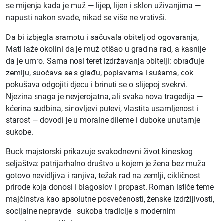
se mijenja kada je muž — lijep, lijen i sklon uživanjima —
napusti nakon svađe, nikad se više ne vrativši.
Da bi izbjegla sramotu i sačuvala obitelj od ogovaranja,
Mati laže okolini da je muž otišao u grad na rad, a kasnije
da je umro. Sama nosi teret izdržavanja obitelji: obrađuje
zemlju, suočava se s glađu, poplavama i sušama, dok
pokušava odgojiti djecu i brinuti se o slijepoj svekrvi.
Njezina snaga je nevjerojatna, ali svaka nova tragedija —
kćerina sudbina, sinovljevi putevi, vlastita usamljenost i
starost — dovodi je u moralne dileme i duboke unutarnje
sukobe.
Buck majstorski prikazuje svakodnevni život kineskog
seljaštva: patrijarhalno društvo u kojem je žena bez muža
gotovo nevidljiva i ranjiva, težak rad na zemlji, cikličnost
prirode koja donosi i blagoslov i propast. Roman ističe teme
majčinstva kao apsolutne posvećenosti, ženske izdržljivosti,
socijalne nepravde i sukoba tradicije s modernim