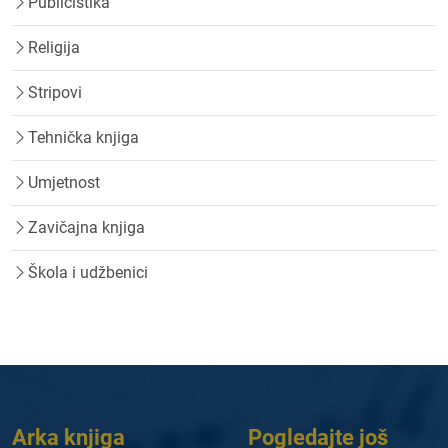
Publicistika
Religija
Stripovi
Tehnička knjiga
Umjetnost
Zavičajna knjiga
Škola i udžbenici
Arka knjiga
Pogledajte još