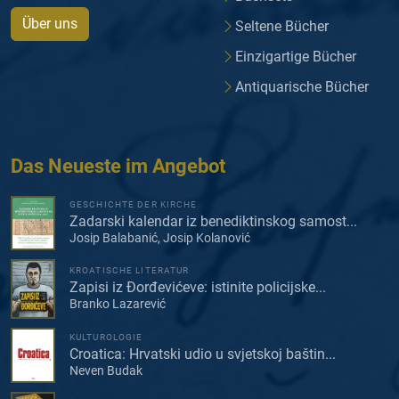
Über uns
Seltene Bücher
Einzigartige Bücher
Antiquarische Bücher
Das Neueste im Angebot
GESCHICHTE DER KIRCHE
Zadarski kalendar iz benediktinskog samost...
Josip Balabanić, Josip Kolanović
KROATISCHE LITERATUR
Zapisi iz Đorđevićeve: istinite policijske...
Branko Lazarević
KULTUROLOGIE
Croatica: Hrvatski udio u svjetskoj baštin...
Neven Budak