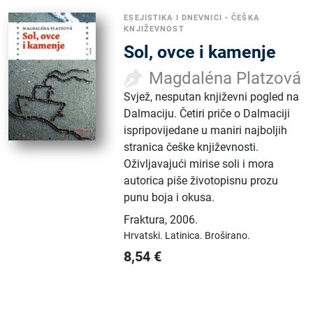
ESEJISTIKA I DNEVNICI
•
ČEŠKA
KNJIŽEVNOST
Sol, ovce i kamenje
Magdaléna Platzová
Svjež, nesputan književni pogled na
Dalmaciju. Četiri priče o Dalmaciji
ispripovijedane u maniri najboljih
stranica češke književnosti.
Oživljavajući mirise soli i mora
autorica piše životopisnu prozu
punu boja i okusa.
Fraktura
,
2006.
Hrvatski.
Latinica.
Broširano.
8,54
€