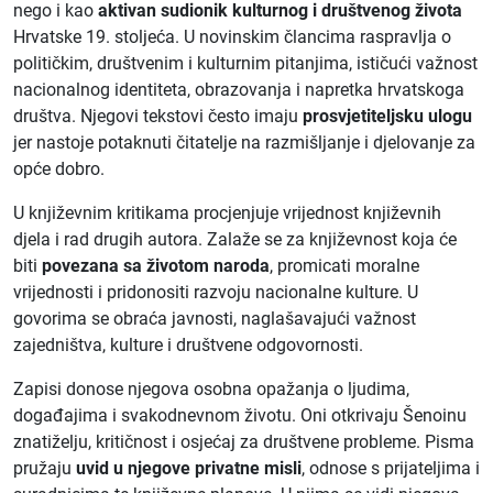
nego i kao
aktivan sudionik kulturnog i društvenog života
Hrvatske 19. stoljeća. U novinskim člancima raspravlja o
političkim, društvenim i kulturnim pitanjima, ističući važnost
nacionalnog identiteta, obrazovanja i napretka hrvatskoga
društva. Njegovi tekstovi često imaju
prosvjetiteljsku ulogu
jer nastoje potaknuti čitatelje na razmišljanje i djelovanje za
opće dobro.
U književnim kritikama procjenjuje vrijednost književnih
djela i rad drugih autora. Zalaže se za književnost koja će
biti
povezana sa životom naroda
, promicati moralne
vrijednosti i pridonositi razvoju nacionalne kulture. U
govorima se obraća javnosti, naglašavajući važnost
zajedništva, kulture i društvene odgovornosti.
Zapisi donose njegova osobna opažanja o ljudima,
događajima i svakodnevnom životu. Oni otkrivaju Šenoinu
znatiželju, kritičnost i osjećaj za društvene probleme. Pisma
pružaju
uvid u njegove privatne misli
, odnose s prijateljima i