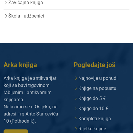
Zavičajna knjiga
Škola i udžbenici
Arka knjiga
Pogledajte još
Arka knjiga je antikvarijat
Najnovije u ponudi
koji se bavi trgovinom
Knjige na popustu
rabljenim i antikvarnim
Knjige do 5 €
knjigama.
Nalazimo se u Osijeku, na
Knjige do 10 €
adresi Trg Ante Starčevića
Kompleti knjiga
10 (Pothodnik).
Rijetke knjige