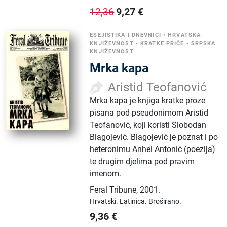
9,27
€
12,36
ESEJISTIKA I DNEVNICI
•
HRVATSKA
KNJIŽEVNOST
•
KRATKE PRIČE
•
SRPSKA
KNJIŽEVNOST
Mrka kapa
Aristid Teofanović
Mrka kapa je knjiga kratke proze
pisana pod pseudonimom Aristid
Teofanović, koji koristi Slobodan
Blagojević. Blagojević je poznat i po
heteronimu Anhel Antonić (poezija)
te drugim djelima pod pravim
imenom.
Feral Tribune
,
2001.
Hrvatski.
Latinica.
Broširano.
9,36
€