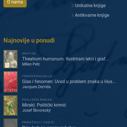
O nama
Unikatne knjige
Antikvarne knjige
Najnovije u ponudi
GRAFIKE
Theatrum humanum: Ilustrirani letci i graf...
Milan Pelc
FENOMENOLOGIJA
Glas i fenomen: Uvod u problem znaka u Hus...
Jacques Derrida
POVIJESNI ROMAN
Mirakl: Politički krimić
Josef Škvorecký
PRIRUČNICI I VODIČI