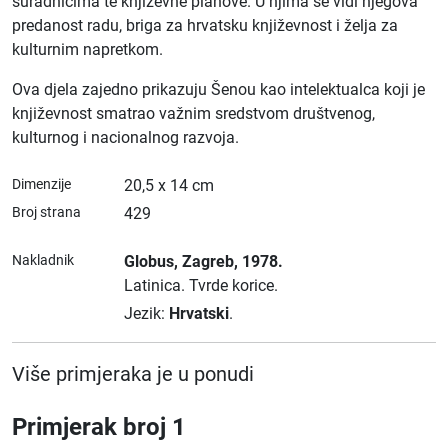
suradnicima te književne planove. U njima se vidi njegova
predanost radu, briga za hrvatsku književnost i želja za
kulturnim napretkom.
Ova djela zajedno prikazuju Šenou kao intelektualca koji je
književnost smatrao važnim sredstvom društvenog,
kulturnog i nacionalnog razvoja.
Dimenzije
20,5 x 14 cm
Broj strana
429
Nakladnik
Globus
, Zagreb
, 1978.
Latinica.
Tvrde korice.
Jezik:
Hrvatski
.
Više primjeraka je u ponudi
Primjerak broj 1