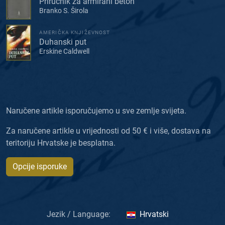
Priručnik za armirani beton
Branko S. Širola
AMERIČKA KNJIŽEVNOST
Duhanski put
Erskine Caldwell
Naručene artikle isporučujemo u sve zemlje svijeta.
Za naručene artikle u vrijednosti od 50 € i više, dostava na
teritoriju Hrvatske je besplatna.
Opcije isporuke
Jezik / Language:
Hrvatski