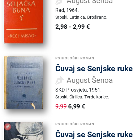
August Šenoa
Rad
,
1964.
Srpski.
Latinica.
Broširano.
2,98
-
2,99
€
PSIHOLOŠKI ROMAN
Čuvaj se Senjske ruke
August Šenoa
SKD Prosvjeta
,
1951.
Srpski.
Ćirilica.
Tvrde korice.
6,99
€
9,99
PSIHOLOŠKI ROMAN
Čuvaj se Senjske ruke