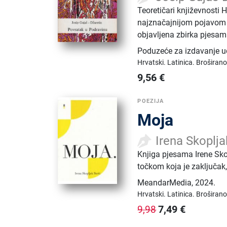
Teoretičari književnosti
najznačajnijom pojavom 
objavljena zbirka pjesam
Poduzeće za izdavanje 
Hrvatski.
Latinica.
Broširano
9,56
€
POEZIJA
Moja
Irena Skoplja
Knjiga pjesama Irene Sk
točkom koja je zaključak, 
MeandarMedia
,
2024.
Hrvatski.
Latinica.
Broširano
7,49
€
9,98