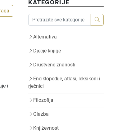
KATEGORIJE
traga
Alternativa
Dječje knjige
Društvene znanosti
Enciklopedije, atlasi, leksikoni i
je i
rječnici
Filozofija
Glazba
Književnost