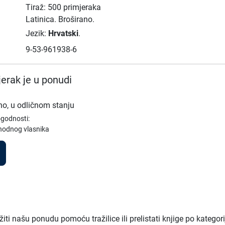
Tiraž: 500 primjeraka
Latinica.
Broširano.
Jezik:
Hrvatski
.
9-53-961938-6
erak je u ponudi
no, u odličnom stanju
ogodnosti:
thodnog vlasnika
ti našu ponudu pomoću tražilice ili prelistati knjige po kategor