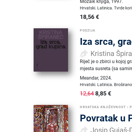
Mozaik knjiga
,
1997.
Hrvatski.
Latinica.
Tvrde kor
18,56
€
POEZIJA
Iza srca, gr
Kristina Špir
Riječ je o zbirci u kojoj 
mjesta susreta (sa sam
Meandar
,
2024.
Hrvatski.
Latinica.
Broširano
8,85
€
12,64
HRVATSKA KNJIŽEVNOST
•
P
Povratak u 
Josip Gujaš-