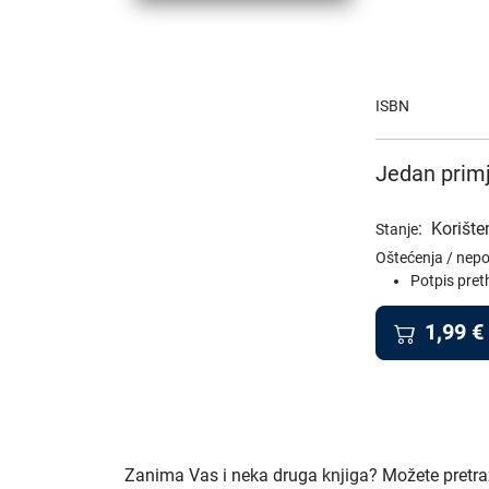
ISBN
Jedan primj
:
Korište
Stanje
Oštećenja / nep
Potpis pre
1,99
€
Zanima Vas i neka druga knjiga? Možete pretraži