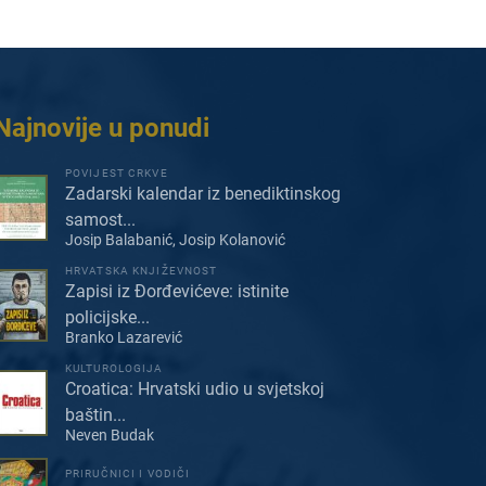
Najnovije u ponudi
POVIJEST CRKVE
Zadarski kalendar iz benediktinskog
samost...
Josip Balabanić, Josip Kolanović
HRVATSKA KNJIŽEVNOST
Zapisi iz Đorđevićeve: istinite
policijske...
Branko Lazarević
KULTUROLOGIJA
Croatica: Hrvatski udio u svjetskoj
baštin...
Neven Budak
PRIRUČNICI I VODIČI