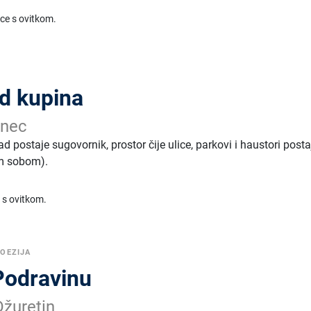
ice s ovitkom.
ad kupina
anec
grad postaje sugovornik, prostor čije ulice, parkovi i haustori post
im sobom).
 s ovitkom.
OEZIJA
Podravinu
Džuretin