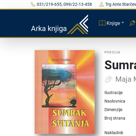
031/219-655, 099/22-13-458
Trg Ante Starčev
Knjige
Arka knjiga
POEZIJA
Sumra
Maja 
Ilustracije
Naslovnica
Dimenzije
Broj strana
Nakladnik