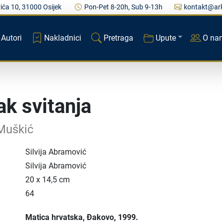
ića 10, 31000 Osijek
Pon-Pet 8-20h, Sub 9-13h
kontakt@ark
Autori
Nakladnici
Pretraga
Upute
O na
k svitanja
Muškić
Silvija Abramović
Silvija Abramović
20 x 14,5 cm
64
Matica hrvatska
, Đakovo
, 1999.