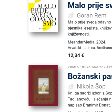
Malo prije 
Goran Rem
Malo prije svega odavno 
pjesnika, esejista, knjiž
književnosti.
MeandarMedia
,
2024.
Hrvatski.
Latinica.
Broširano
12,34
€
DRAMA
•
HRVATSKA KNJIŽE
Božanski pas
Nikola Šop
Knjiga sadrži izbor iz Šo
Tadijanoviću i sjećanja
napisao Branimir Donat.