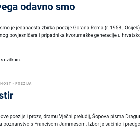
svega odavno smo
smo je jedanaesta zbirka poezije Gorana Rema (r. 1958., Osijek)
evnog povjesničara i pripadnika kvorumaške generacije u hrvatsk
 s ovitkom.
VNOST
•
POEZIJA
tir
pove poezije i proze, dramu Vječni preludij, Šopova pisma Dragu
 na poznanstvo s Francisom Jammesom. Izbor je sačinio i predg