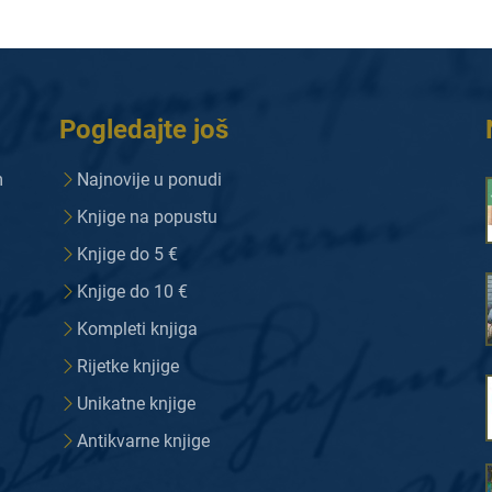
Pogledajte još
m
Najnovije u ponudi
Knjige na popustu
Knjige do 5 €
Knjige do 10 €
Kompleti knjiga
Rijetke knjige
Unikatne knjige
Antikvarne knjige