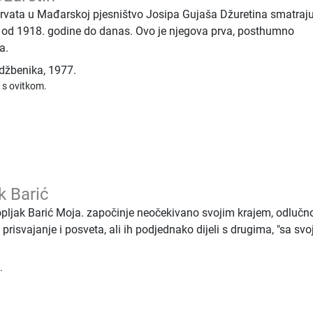
 Hrvata u Mađarskoj pjesništvo Josipa Gujaša Džuretina smatraj
od 1918. godine do danas. Ovo je njegova prva, posthumno
a.
udžbenika
,
1977.
 s ovitkom.
k Barić
opljak Barić Moja. započinje neočekivano svojim krajem, odluč
prisvajanje i posveta, ali ih podjednako dijeli s drugima, "sa svo
.