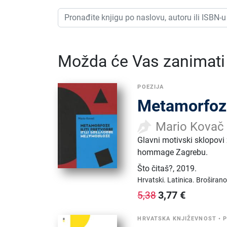
Možda će Vas zanimati i
POEZIJA
Metamorfoze 
Mario Kovač
Glavni motivski sklopovi 
hommage Zagrebu.
Što čitaš?
,
2019.
Hrvatski.
Latinica.
Broširano
3,77
€
5,38
HRVATSKA KNJIŽEVNOST
•
P