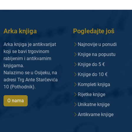
Arka knjiga
Pogledajte još
Arka knjiga je antikvarijat
Najnovije u ponudi
koji se bavi trgovinom
Knjige na popustu
rabljenim i antikvarnim
Knjige do 5 €
knjigama.
Nalazimo se u Osijeku, na
Knjige do 10 €
adresi Trg Ante Starčevića
Kompleti knjiga
10 (Pothodnik).
Rijetke knjige
O nama
Unikatne knjige
Antikvarne knjige