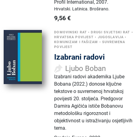
Profil International
,
2007.
Hrvatski.
Latinica.
Broširano.
9,56
€
DOMOVINSKI RAT
•
DRUGI SVJETSKI RAT
•
HRVATSKA POVIJEST
•
JUGOSLAVIJA
•
KOMUNIZAM I FAŠIZAM
•
SUVREMENA
POVIJEST
Izabrani radovi
Ljubo Boban
Izabrani radovi akademika Ljube
Bobana (2022.) donose ključne
tekstove o suvremenoj hrvatskoj
povijesti 20. stoljeća. Predgovor
Damira Agičića ističe Bobanovu
metodološku rigoroznost i
objektivnost u istraživanju osjetljivih
tema.