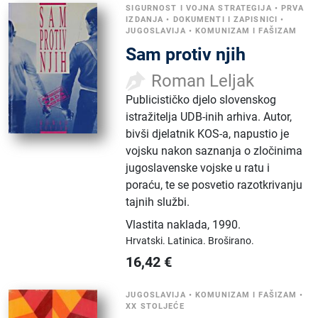
SIGURNOST I VOJNA STRATEGIJA
•
PRVA
IZDANJA
•
DOKUMENTI I ZAPISNICI
•
JUGOSLAVIJA
•
KOMUNIZAM I FAŠIZAM
Sam protiv njih
Roman Leljak
Publicističko djelo slovenskog
istražitelja UDB-inih arhiva. Autor,
bivši djelatnik KOS-a, napustio je
vojsku nakon saznanja o zločinima
jugoslavenske vojske u ratu i
poraću, te se posvetio razotkrivanju
tajnih službi.
Vlastita naklada
,
1990.
Hrvatski.
Latinica.
Broširano.
16,42
€
JUGOSLAVIJA
•
KOMUNIZAM I FAŠIZAM
•
XX STOLJEĆE