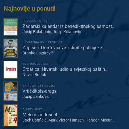
Najnovije u ponudi
POVIJEST CRKVE
Zadarski kalendar iz benediktinskog samost...
Josip Balabanić, Josip Kolanović
HRVATSKA KNJIŽEVNOST
Zapisi iz Đorđevićeve: istinite policijske...
Branko Lazarević
KULTUROLOGIJA
Croatica: Hrvatski udio u svjetskoj baštin...
Neven Budak
PRIRUČNICI I VODIČI
Vrtić-škola-droga
Josip Janković
DUHOVNOST
Melem za dušu 4
Jack Canfield, Mark Victor Hansen, Hanoch Mccar...