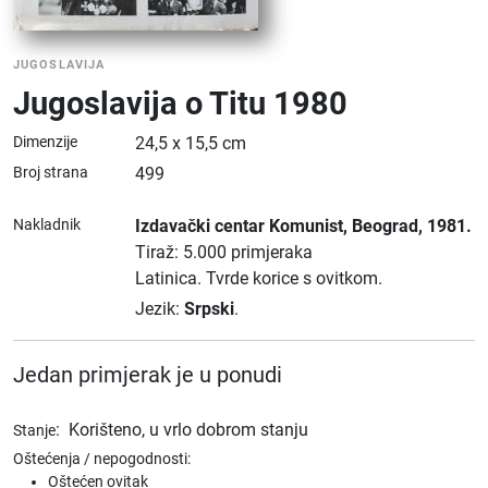
JUGOSLAVIJA
Jugoslavija o Titu 1980
Dimenzije
24,5 x 15,5 cm
Broj strana
499
Nakladnik
Izdavački centar Komunist
, Beograd
, 1981.
Tiraž: 5.000 primjeraka
Latinica.
Tvrde korice s ovitkom.
Jezik:
Srpski
.
Jedan primjerak je u ponudi
:
Korišteno, u vrlo dobrom stanju
Stanje
Oštećenja / nepogodnosti:
Oštećen ovitak