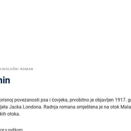
SIHOLOŠKI ROMAN
nin
 prisnoj povezanosti psa i čovjeka, prvobitno je objavljen 1917. 
h djela Jacka Londona. Radnja romana smještena je na otok Malai
kih otoka.
ice s ovitkom.