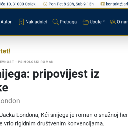
ića 10, 31000 Osijek
Pon-Pet 8-20h, Sub 9-13h
kontakt@ark
Autori
Nakladnici
Pretraga
Upute
O na
tet
ŽEVNOST
•
PSIHOLOŠKI ROMAN
ijega: pripovijest iz
ke
London
Jacka Londona, Kći snijega je roman o snažnoj her
re vrlo rigidnim društvenim konvencijama.