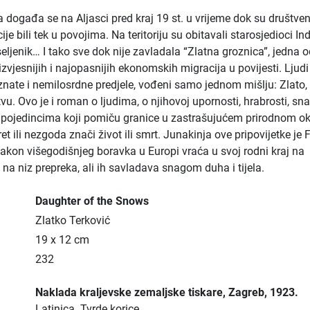
događa se na Aljasci pred kraj 19 st. u vrijeme dok su društven
cije bili tek u povojima. Na teritoriju su obitavali starosjedioci In
seljenik… I tako sve dok nije zavladala “Zlatna groznica”, jedna 
zvjesnijih i najopasnijih ekonomskih migracija u povijesti. Ljudi
oznate i nemilosrdne predjele, vođeni samo jednom mišlju: Zlato, 
vu. Ovo je i roman o ljudima, o njihovoj upornosti, hrabrosti, sna
 O pojedincima koji pomiču granice u zastrašujućem prirodnom ok
et ili nezgoda znači život ili smrt. Junakinja ove pripovijetke je 
nakon višegodišnjeg boravka u Europi vraća u svoj rodni kraj na
i na niz prepreka, ali ih savladava snagom duha i tijela.
Daughter of the Snows
Zlatko Terković
19 x 12 cm
232
Naklada kraljevske zemaljske tiskare
, Zagreb
, 1923.
Latinica.
Tvrde korice.