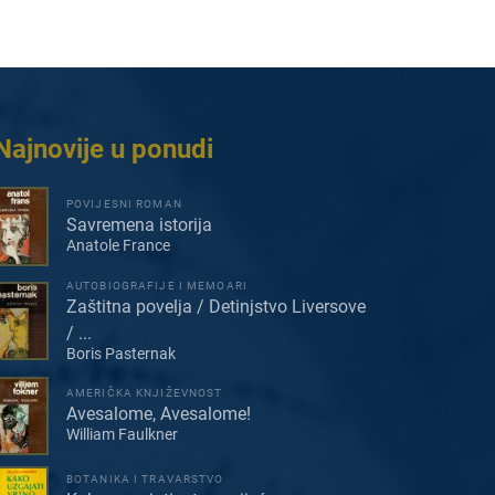
Najnovije u ponudi
POVIJESNI ROMAN
Savremena istorija
Anatole France
AUTOBIOGRAFIJE I MEMOARI
Zaštitna povelja / Detinjstvo Liversove
/ ...
Boris Pasternak
AMERIČKA KNJIŽEVNOST
Avesalome, Avesalome!
William Faulkner
BOTANIKA I TRAVARSTVO