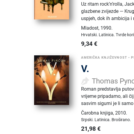
Uz ritam rock’n’rolla, Jack
glazbene zvijezde — Kruge
uspjeh, dok ih ambicija i
Mladost
,
1990.
Hrvatski.
Latinica.
Tvrde kor
9,34
€
AMERIČKA KNJIŽEVNOST
•
P
V.
Thomas Pyn
Roman predstavlja putovan
vrijeme pripadamo, ali čij
sasvim sigurni je li samo 
Čarobna knjiga
,
2010.
Srpski.
Latinica.
Broširano.
21,98
€