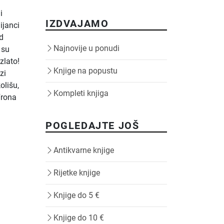
i
IZDVAJAMO
dijanci
od
Najnovije u ponudi
 su
zlato!
Knjige na popustu
zi
olišu,
Kompleti knjiga
Frona
POGLEDAJTE JOŠ
Antikvarne knjige
Rijetke knjige
Knjige do 5 €
Knjige do 10 €