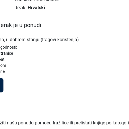
Jezik:
Hrvatski
.
erak je u ponudi
no, u dobrom stanju (tragovi korištenja)
ogodnosti:
tranice
bat
vkom
ine
ti našu ponudu pomoću tražilice ili prelistati knjige po kategor