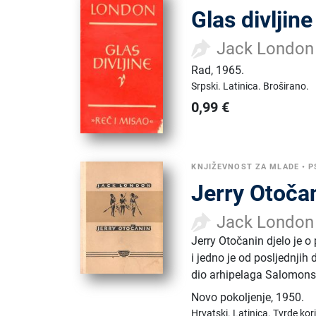
Glas divljine
Jack London
Rad
,
1965.
Srpski.
Latinica.
Broširano.
0,99
€
KNJIŽEVNOST ZA MLADE
•
P
Jerry Otoča
Jack London
Jerry Otočanin djelo je o
i jedno je od posljednji
dio arhipelaga Salomons
Novo pokoljenje
,
1950.
Hrvatski.
Latinica.
Tvrde kor