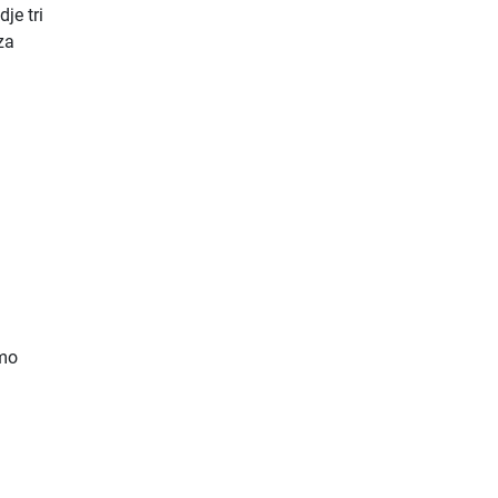
dje tri
za
smo