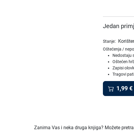
Jedan primj
:
Korište
Stanje
Oštećenja / nep
Nedostaju s
Oštećen hr
Zapisi olo
Tragovi pat
1,99
€
Zanima Vas i neka druga knjiga? Možete pretraži