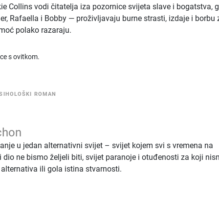
ie Collins vodi čitatelja iza pozornice svijeta slave i bogatstva, g
r, Rafaella i Bobby — proživljavaju burne strasti, izdaje i borbu 
 moć polako razaraju.
ice s ovitkom.
SIHOLOŠKI ROMAN
chon
je u jedan alternativni svijet – svijet kojem svi s vremena na
i dio ne bismo željeli biti, svijet paranoje i otuđenosti za koji ni
alternativa ili gola istina stvarnosti.