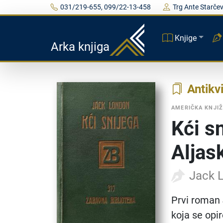
031/219-655, 099/22-13-458
Trg Ante Starčev
Knjige
Arka knjiga
Antikvi
AMERIČKA KNJI
Kći sn
Aljas
Jack 
Prvi roman 
koja se opi