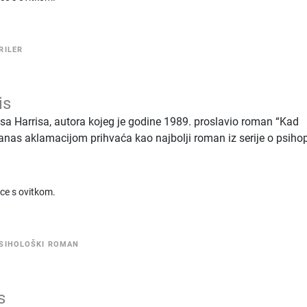
RILER
is
sa Harrisa, autora kojeg je godine 1989. proslavio roman “Kad
 danas aklamacijom prihvaća kao najbolji roman iz serije o psiho
ice s ovitkom.
SIHOLOŠKI ROMAN
s