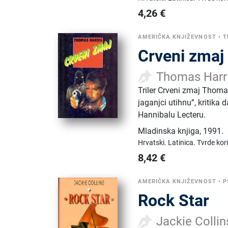
4,26
€
AMERIČKA KNJIŽEVNOST
•
T
Crveni zmaj
Thomas Harr
Triler Crveni zmaj Thoma
jaganjci utihnu”, kritika
Hannibalu Lecteru.
Mladinska knjiga
,
1991.
Hrvatski.
Latinica.
Tvrde kor
8,42
€
AMERIČKA KNJIŽEVNOST
•
P
Rock Star
Jackie Collin