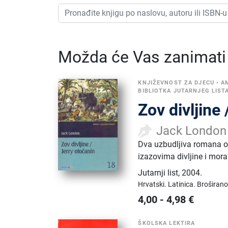
Možda će Vas zanimati i
KNJIŽEVNOST ZA DJECU
•
A
BIBLIOTKA JUTARNJEG LISTA
Zov divljine
Jack London
Dva uzbudljiva romana o h
izazovima divljine i mora
Jutarnji list
,
2004.
Hrvatski.
Latinica.
Broširano
4,00
-
4,98
€
ŠKOLSKA LEKTIRA