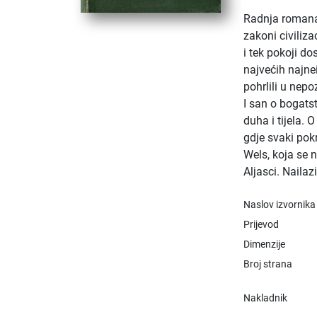
Radnja romana 
zakoni civiliza
i tek pokoji do
najvećih najnei
pohrlili u nep
I san o bogatst
duha i tijela.
gdje svaki pokr
Wels, koja se 
Aljasci. Nailaz
Naslov izvornika
Prijevod
Dimenzije
Broj strana
Nakladnik