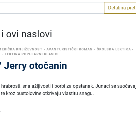
Detaljna pre
 ovi naslovi
MERIČKA KNJIŽEVNOST
•
AVANTURISTIČKI ROMAN
•
ŠKOLSKA LEKTIRA
•
 - LEKTIRA POPULARNI KLASICI
 / Jerry otočanin
rabrosti, snalažljivosti i borbi za opstanak. Junaci se suočava
 te kroz pustolovine otkrivaju vlastitu snagu.
.