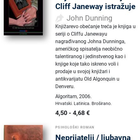
Cliff Janeway istražuje
John Dunning
Knjižarevo obećanje treća je knjiga u
seriji o Cliffu Janewayu
nagrađivanog Johna Dunninga,
američkog spisatelja neobično
talentiranog i jedinstvenog kao i
knjige koje tako iskreno voli i
prodaje u svojoj knjižari i
antikvarijatu Old Algonquin u
Denveru.
Algoritam
,
2006.
Hrvatski.
Latinica.
Broširano.
4,50
-
4,68
€
PSIHOLOŠKI ROMAN
Neprijatelji / ljubavna