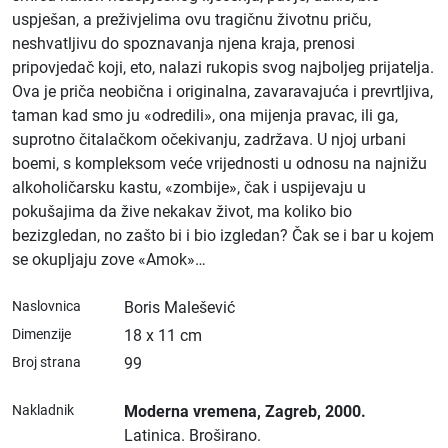
uspješan, a preživjelima ovu tragičnu životnu priču,
neshvatljivu do spoznavanja njena kraja, prenosi
pripovjedač koji, eto, nalazi rukopis svog najboljeg prijatelja.
Ova je priča neobična i originalna, zavaravajuća i prevrtljiva,
taman kad smo ju «odredili», ona mijenja pravac, ili ga,
suprotno čitalačkom očekivanju, zadržava. U njoj urbani
boemi, s kompleksom veće vrijednosti u odnosu na najnižu
alkoholičarsku kastu, «zombije», čak i uspijevaju u
pokušajima da žive nekakav život, ma koliko bio
bezizgledan, no zašto bi i bio izgledan? Čak se i bar u kojem
se okupljaju zove «Amok»…
Naslovnica
Boris Malešević
Dimenzije
18 x 11 cm
Broj strana
99
Nakladnik
Moderna vremena
, Zagreb
, 2000.
Latinica.
Broširano.