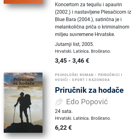
Koncertom za tequilu i apaurin
(2002.) i nastavljene Plesačicom iz
Blue Bara (2004.), satirična je i
melankolična priča o kriminalnom
miljeu suvremene Hrvatske.
Jutarnji list
,
2005.
Hrvatski.
Latinica.
Broširano.
3,45
-
3,46
€
PSIHOLOŠKI ROMAN
•
PRIRUČNICI I
VODIČI
•
SPORT I RAZONODA
Priručnik za hodače
Edo Popović
24 sata
.
Hrvatski.
Latinica.
Broširano.
6,22
€