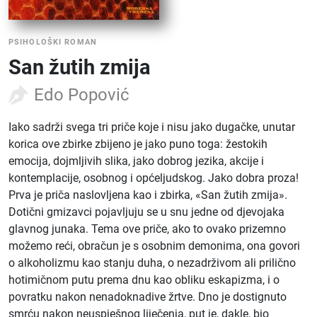
PSIHOLOŠKI ROMAN
San žutih zmija
Edo Popović
Iako sadrži svega tri priče koje i nisu jako dugačke, unutar
korica ove zbirke zbijeno je jako puno toga: žestokih
emocija, dojmljivih slika, jako dobrog jezika, akcije i
kontemplacije, osobnog i općeljudskog. Jako dobra proza!
Prva je priča naslovljena kao i zbirka, «San žutih zmija».
Dotični gmizavci pojavljuju se u snu jedne od djevojaka
glavnog junaka. Tema ove priče, ako to ovako prizemno
možemo reći, obračun je s osobnim demonima, ona govori
o alkoholizmu kao stanju duha, o nezadrživom ali prilično
hotimičnom putu prema dnu kao obliku eskapizma, i o
povratku nakon nenadoknadive žrtve. Dno je dostignuto
smrću nakon neuspješnog liječenja, put je, dakle, bio