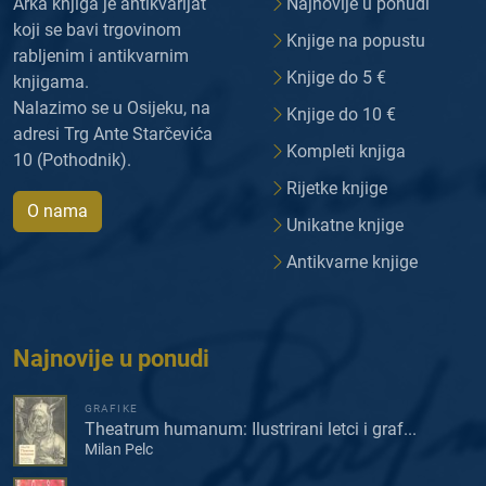
Arka knjiga je antikvarijat
Najnovije u ponudi
koji se bavi trgovinom
Knjige na popustu
rabljenim i antikvarnim
Knjige do 5 €
knjigama.
Nalazimo se u Osijeku, na
Knjige do 10 €
adresi Trg Ante Starčevića
Kompleti knjiga
10 (Pothodnik).
Rijetke knjige
O nama
Unikatne knjige
Antikvarne knjige
Najnovije u ponudi
GRAFIKE
Theatrum humanum: Ilustrirani letci i graf...
Milan Pelc