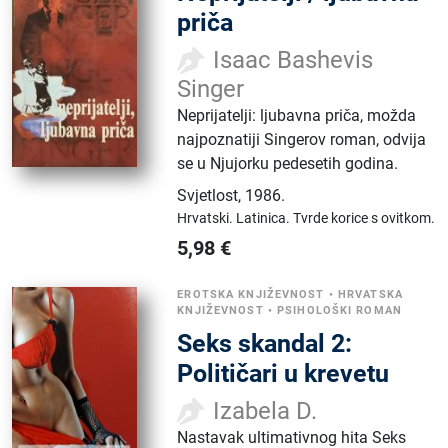
priča
Isaac Bashevis
Singer
Neprijatelji: ljubavna priča, možda
najpoznatiji Singerov roman, odvija
se u Njujorku pedesetih godina.
Svjetlost
,
1986.
Hrvatski.
Latinica.
Tvrde korice s ovitkom.
5,98
€
EROTSKA KNJIŽEVNOST
•
HRVATSKA
KNJIŽEVNOST
•
PSIHOLOŠKI ROMAN
Seks skandal 2:
Političari u krevetu
Izabela D.
Nastavak ultimativnog hita Seks