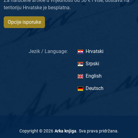
Za naručene artikle u vrijednosti od 50 € i više, dostava na
teritoriju Hrvatske je besplatna.
Opcije isporuke
Jezik / Language:
Hrvatski
Srpski
English
Deutsch
Copyright ©
2026
Arka knjiga
.
Sva prava pridržana
.