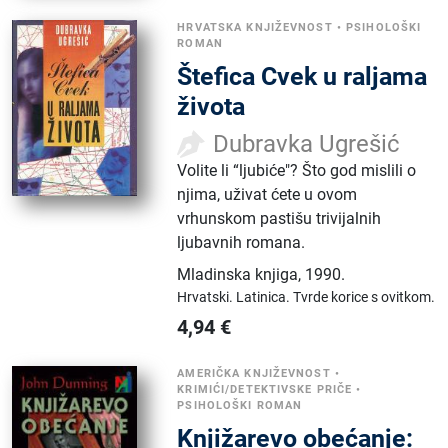
HRVATSKA KNJIŽEVNOST
•
PSIHOLOŠKI
ROMAN
Štefica Cvek u raljama
života
Dubravka Ugrešić
Volite li “ljubiće"? Što god mislili o
njima, uživat ćete u ovom
vrhunskom pastišu trivijalnih
ljubavnih romana.
Mladinska knjiga
,
1990.
Hrvatski.
Latinica.
Tvrde korice s ovitkom.
4,94
€
AMERIČKA KNJIŽEVNOST
•
KRIMIĆI/DETEKTIVSKE PRIČE
•
PSIHOLOŠKI ROMAN
Knjižarevo obećanje: