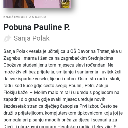
KNJIŽEVNOST ZA DJECU
Pobuna Pauline P.
Sanja Polak
Sanja Polak vesela je učiteljica u OŠ Davorina Trstenjaka u
Zagrebu i mama i ženica na zagrebačkim Srednjacima.
Obožava studeni jer u tom mjesecu slavi rođendan. Ne
može živjeti bez prijatelja, smijanja i sanjarenja i uvijek želi
da sve ispadne veselo, lijepo i dobro. Osim što radi u školi,
radi i kod kuće gdje često svojoj Paulini, Petri, Zokiju i
Flokiju kaže: – Molim malo mira! i u uredu s pogledom na
zapadni dio grada gdje svaki mjesec uređuje novih
šezdesetak stranica dječjeg časopisa Prvi izbor. Često se
druži s prijateljicom, kompjuterskom tipkovnicom koja joj je
pomogla pri pisanju mnogih priča za djecu i scenarija za
Dječji i obrazovni program Hrvatskog radija i televizije. S