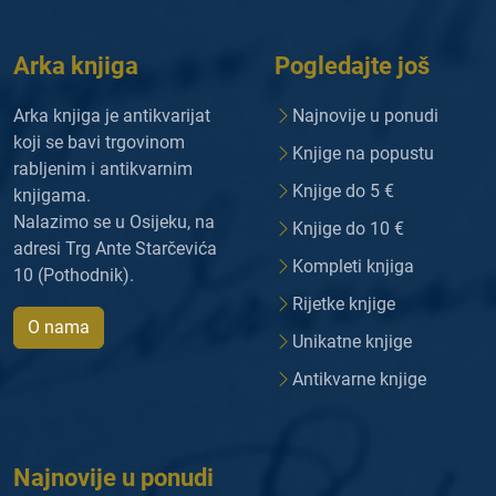
Arka knjiga
Pogledajte još
Arka knjiga je antikvarijat
Najnovije u ponudi
koji se bavi trgovinom
Knjige na popustu
rabljenim i antikvarnim
Knjige do 5 €
knjigama.
Nalazimo se u Osijeku, na
Knjige do 10 €
adresi Trg Ante Starčevića
Kompleti knjiga
10 (Pothodnik).
Rijetke knjige
O nama
Unikatne knjige
Antikvarne knjige
Najnovije u ponudi