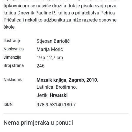
tipkovnicom se najviše družila dok je pisala svoju prvu
knjigu Dnevnik Pauline P., knjigu o prijateljstvu Petrica
Pričalica i nekoliko udžbenika za niže razrede osnovne
škole.
Ilustracije
Stjepan Bartolić
Naslovnica
Marija Morić
Dimenzije
19 x 12,7 cm
Broj strana
246
Nakladnik
Mozaik knjiga
, Zagreb
, 2010.
Latinica.
Broširano.
Jezik:
Hrvatski
.
ISBN
978-9-53140-180-7
Nema primjeraka u ponudi