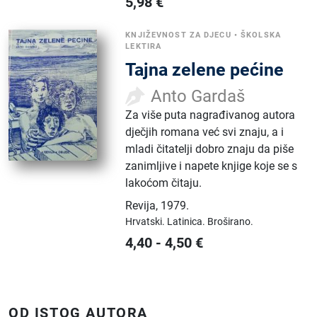
5,98
€
KNJIŽEVNOST ZA DJECU
•
ŠKOLSKA
LEKTIRA
Tajna zelene pećine
Anto Gardaš
Za više puta nagrađivanog autora
dječjih romana već svi znaju, a i
mladi čitatelji dobro znaju da piše
zanimljive i napete knjige koje se s
lakoćom čitaju.
Revija
,
1979.
Hrvatski.
Latinica.
Broširano.
4,40
-
4,50
€
OD ISTOG AUTORA