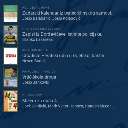
POVIJEST CRKVE
Zadarski kalendar iz benediktinskog samost...
Josip Balabanić, Josip Kolanović
HRVATSKA KNJIŽEVNOST
Zapisi iz Đorđevićeve: istinite policijske...
Branko Lazarević
KULTUROLOGIJA
Croatica: Hrvatski udio u svjetskoj baštin...
Neven Budak
PRIRUČNICI I VODIČI
Vrtić-škola-droga
Josip Janković
DUHOVNOST
Melem za dušu 4
Jack Canfield, Mark Victor Hansen, Hanoch Mccar...