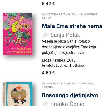
8,42
€
KNJIŽEVNOST ZA DJECU
•
SLIKOVNICE I
BAJKE
Mala Ema straha nema
Sanja Polak
Vesela je priča Sanje Polak o
događajima djevojčice Eme koja
pobjeđuje svoje strahove.
Mozaik knjiga
,
2015.
Hrvatski.
Latinica.
Broširano.
4,60
€
KNJIŽEVNOST ZA DJECU
•
ŠKOLSKA
LEKTIRA
Bosonogo djetinjstvo
Branko Ćopić