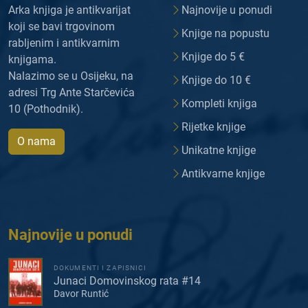
Arka knjiga je antikvarijat
Najnovije u ponudi
koji se bavi trgovinom
Knjige na popustu
rabljenim i antikvarnim
Knjige do 5 €
knjigama.
Nalazimo se u Osijeku, na
Knjige do 10 €
adresi Trg Ante Starčevića
Kompleti knjiga
10 (Pothodnik).
Rijetke knjige
O nama
Unikatne knjige
Antikvarne knjige
Najnovije u ponudi
DOKUMENTI I ZAPISNICI
Junaci Domovinskog rata #14
Davor Runtić