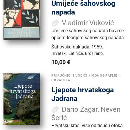
Umijeće šahovskog
napada
Vladimir Vuković
Umijeće šahovskog napada bavi se
općom teorijom šahovskog napada.
Šahovska naklada
,
1959.
Hrvatski.
Latinica.
Broširano.
10,00
€
PRIRUČNICI I VODIČI
•
MONOGRAFIJE
•
HRVATSKA
Ljepote hrvatskoga
Jadrana
Dario Žagar, Neven
Šerić
Hrvatsku krasi više od tisuću otoka,