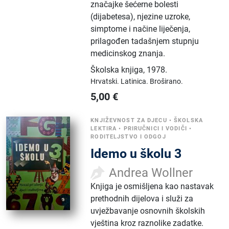
značajke šećerne bolesti
(dijabetesa), njezine uzroke,
simptome i načine liječenja,
prilagođen tadašnjem stupnju
medicinskog znanja.
Školska knjiga
,
1978.
Hrvatski.
Latinica.
Broširano.
5,00
€
KNJIŽEVNOST ZA DJECU
•
ŠKOLSKA
LEKTIRA
•
PRIRUČNICI I VODIČI
•
RODITELJSTVO I ODGOJ
Idemo u školu 3
Andrea Wollner
Knjiga je osmišljena kao nastavak
prethodnih dijelova i služi za
uvježbavanje osnovnih školskih
vještina kroz raznolike zadatke.