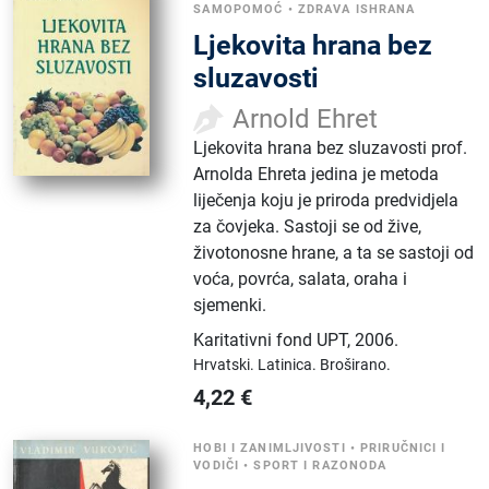
SAMOPOMOĆ
•
ZDRAVA ISHRANA
Ljekovita hrana bez
sluzavosti
Arnold Ehret
Ljekovita hrana bez sluzavosti prof.
Arnolda Ehreta jedina je metoda
liječenja koju je priroda predvidjela
za čovjeka. Sastoji se od žive,
životonosne hrane, a ta se sastoji od
voća, povrća, salata, oraha i
sjemenki.
Karitativni fond UPT
,
2006.
Hrvatski.
Latinica.
Broširano.
4,22
€
HOBI I ZANIMLJIVOSTI
•
PRIRUČNICI I
VODIČI
•
SPORT I RAZONODA