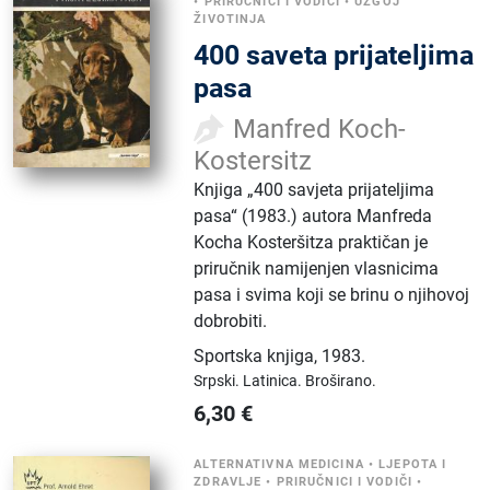
•
PRIRUČNICI I VODIČI
•
UZGOJ
ŽIVOTINJA
400 saveta prijateljima
pasa
Manfred Koch-
Kostersitz
Knjiga „400 savjeta prijateljima
pasa“ (1983.) autora Manfreda
Kocha Kosteršitza praktičan je
priručnik namijenjen vlasnicima
pasa i svima koji se brinu o njihovoj
dobrobiti.
Sportska knjiga
,
1983.
Srpski.
Latinica.
Broširano.
6,30
€
ALTERNATIVNA MEDICINA
•
LJEPOTA I
ZDRAVLJE
•
PRIRUČNICI I VODIČI
•