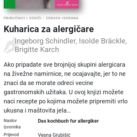
PRIRUČNICI I VODIČI
•
ZDRAVA ISHRANA
Kuharica za alergičare
Ingeborg Schindler, Isolde Bräckle,
Brigitte Karch
Ako pripadate sve brojnijoj skupini alergicara
na živežne namirnice, ne ocajavajte, jer to ne
znaci da se morate odreci vecine
gastronomskih užitaka. U ovoj knjizi možete
naci recepte po kojima možete pripremiti vrlo
ukusna i maštovita jela…
Naslov
Das kochbuch fur allergiker
izvornika
Prijevod
Vesna Grubišić