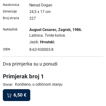
Naslovnica
Nenad Dogan
Dimenzije
24,5 x 17 cm
Broj strana
227
Nakladnik
August Cesarec
, Zagreb
, 1986.
Latinica.
Tvrde korice.
Jezik:
Hrvatski
.
ISBN
8-63-930003-8
Dva primjerka su u ponudi
Primjerak broj 1
:
Korišteno, u odličnom stanju
Stanje
6,50
€