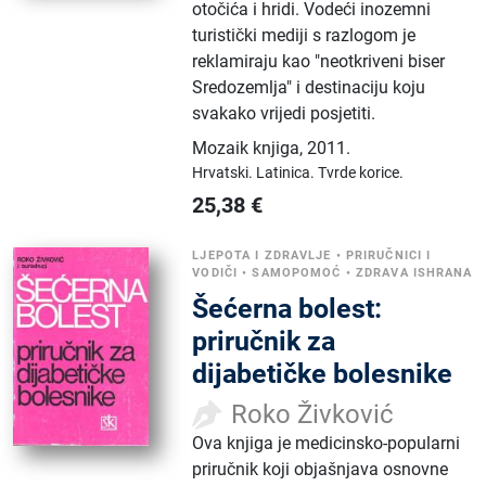
otočića i hridi. Vodeći inozemni
turistički mediji s razlogom je
reklamiraju kao "neotkriveni biser
Sredozemlja" i destinaciju koju
svakako vrijedi posjetiti.
Mozaik knjiga
,
2011.
Hrvatski.
Latinica.
Tvrde korice.
25,38
€
LJEPOTA I ZDRAVLJE
•
PRIRUČNICI I
VODIČI
•
SAMOPOMOĆ
•
ZDRAVA ISHRANA
Šećerna bolest:
priručnik za
dijabetičke bolesnike
Roko Živković
Ova knjiga je medicinsko-popularni
priručnik koji objašnjava osnovne