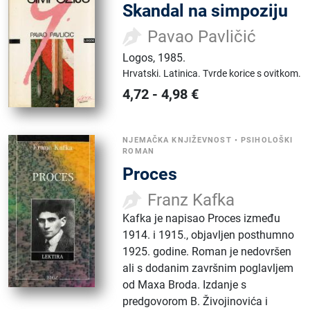
Skandal na simpoziju
Pavao Pavličić
Logos
,
1985.
Hrvatski.
Latinica.
Tvrde korice s ovitkom.
4,72
-
4,98
€
NJEMAČKA KNJIŽEVNOST
•
PSIHOLOŠKI
ROMAN
Proces
Franz Kafka
Kafka je napisao Proces između
1914. i 1915., objavljen posthumno
1925. godine. Roman je nedovršen
ali s dodanim završnim poglavljem
od Maxa Broda. Izdanje s
predgovorom B. Živojinovića i