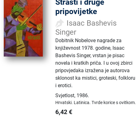
Strasti i druge
pripovijetke
Isaac Bashevis
Singer
Dobitnik Nobelove nagrade za
književnost 1978. godine, Isaac
Bashevis Singer, vrstan je pisac
novela i kratkih priča. I u ovoj zbirci
pripovjedaka izražena je autorova
sklonost ka mistici, groteski, folkloru
i erotici.
Svjetlost
,
1986.
Hrvatski.
Latinica.
Tvrde korice s ovitkom.
6,42
€