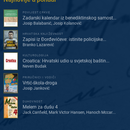
POVIJEST CRKVE
Zadarski kalendar iz benediktinskog samost...
Josip Balabanić, Josip Kolanović
HRVATSKA KNJIŽEVNOST
Zapisi iz Đorđevićeve: istinite policijske...
Branko Lazarević
KULTUROLOGIJA
Croatica: Hrvatski udio u svjetskoj baštin...
Neven Budak
PRIRUČNICI I VODIČI
Vrtić-škola-droga
Josip Janković
DUHOVNOST
Melem za dušu 4
Jack Canfield, Mark Victor Hansen, Hanoch Mccar...