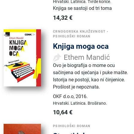
Hrvatski.
Latinica.
Tvrde korice.
Knjiga se sastoji od tri toma
14,32
€
CRNOGORSKA KNJIŽEVNOST
•
PSIHOLOŠKI ROMAN
Knjiga moga oca
Ethem Mandić
Ovo je biografija o mome ocu
sačinjena od sjećanja i puke mašte.
Istorija ne postoji, kao ni činjenice.
Prošlost je nepoznata.
OKF d.o.o
,
2016.
Hrvatski.
Latinica.
Broširano.
10,64
€
PSIHOLOŠKI ROMAN