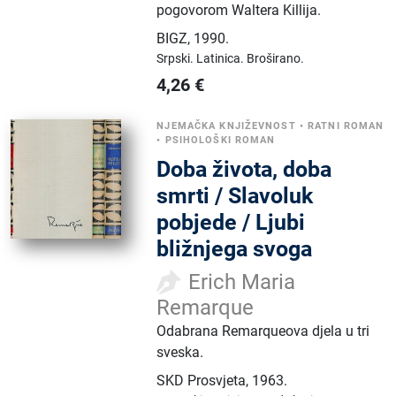
pogovorom Waltera Killija.
BIGZ
,
1990.
Srpski.
Latinica.
Broširano.
4,26
€
NJEMAČKA KNJIŽEVNOST
•
RATNI ROMAN
•
PSIHOLOŠKI ROMAN
Doba života, doba
smrti / Slavoluk
pobjede / Ljubi
bližnjega svoga
Erich Maria
Remarque
Odabrana Remarqueova djela u tri
sveska.
SKD Prosvjeta
,
1963.