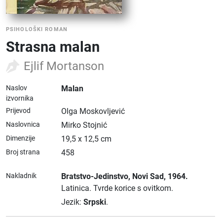
PSIHOLOŠKI ROMAN
Strasna malan
Ejlif Mortanson
Naslov
Malan
izvornika
Prijevod
Olga Moskovljević
Naslovnica
Mirko Stojnić
Dimenzije
19,5 x 12,5 cm
Broj strana
458
Nakladnik
Bratstvo-Jedinstvo
, Novi Sad
, 1964.
Latinica.
Tvrde korice s ovitkom.
Jezik:
Srpski
.