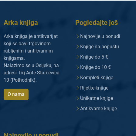
Arka knjiga
Pogledajte još
Arka knjiga je antikvarijat
Najnovije u ponudi
koji se bavi trgovinom
Knjige na popustu
rabljenim i antikvarnim
Knjige do 5 €
knjigama.
Nalazimo se u Osijeku, na
Knjige do 10 €
adresi Trg Ante Starčevića
Kompleti knjiga
10 (Pothodnik).
Rijetke knjige
O nama
Unikatne knjige
Antikvarne knjige
Najnovije u ponudi