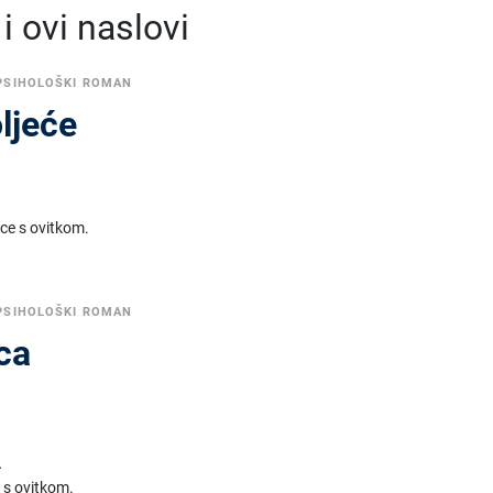
 ovi naslovi
PSIHOLOŠKI ROMAN
ljeće
ice s ovitkom.
PSIHOLOŠKI ROMAN
ca
.
 s ovitkom.