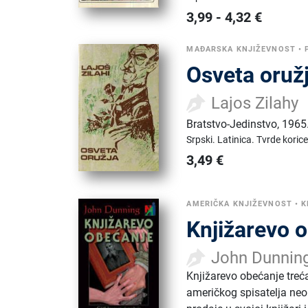
3,99
-
4,32
€
MAĐARSKA KNJIŽEVNOST
•
Osveta oruž
Lajos Zilahy
Bratstvo-Jedinstvo
,
1965
Srpski.
Latinica.
Tvrde korice
3,49
€
AMERIČKA KNJIŽEVNOST
•
K
Knjižarevo o
John Dunnin
Knjižarevo obećanje treć
američkog spisatelja neob