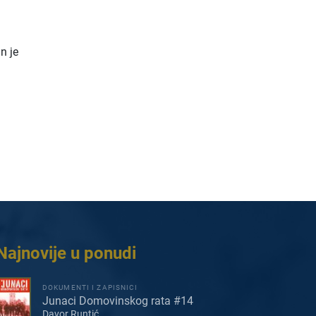
n je
Najnovije u ponudi
DOKUMENTI I ZAPISNICI
Junaci Domovinskog rata #14
Davor Runtić