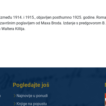
 između 1914. i 1915., objavljen posthumno 1925. godine. Roma
 završnim poglavljem od Maxa Broda. Izdanje s predgovorom B.
Waltera Killija.
Pogledajte još
m
Najnovije u ponudi
Knjige na popustu