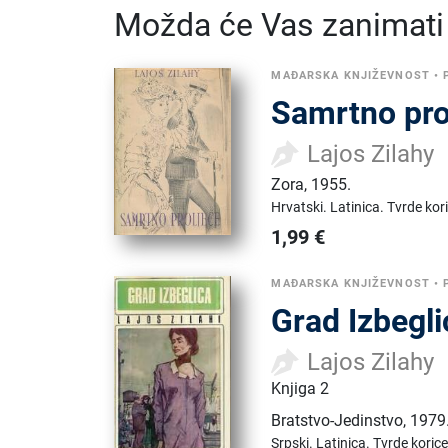
Možda će Vas zanimati i
MAĐARSKA KNJIŽEVNOST
•
Samrtno pro
Lajos Zilahy
Zora
,
1955.
Hrvatski.
Latinica.
Tvrde kor
1,99
€
MAĐARSKA KNJIŽEVNOST
•
Grad Izbegli
Lajos Zilahy
Knjiga 2
Bratstvo-Jedinstvo
,
1979
Srpski.
Latinica.
Tvrde korice