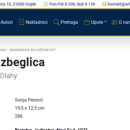
ića 10, 31000 Osijek
Pon-Pet 8-20h, Sub 9-13h
kontakt@ark
Autori
Nakladnici
Pretraga
Upute
O na
MAN
•
MAĐARSKA KNJIŽEVNOST
izbeglica
Zilahy
Sonja Perović
19,5 x 12,5 cm
286