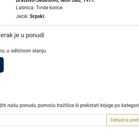
Bratstvo-Jedinstvo
, Novi Sad
, 1971.
Latinica.
Tvrde korice.
Jezik:
Srpski
.
erak je u ponudi
no, u odličnom stanju
ti našu ponudu pomoću tražilice ili prelistati knjige po kategor
Detaljna pre