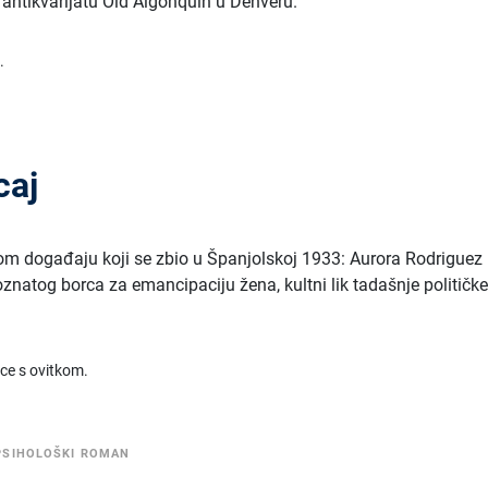
 i antikvarijatu Old Algonquin u Denveru.
.
caj
itom događaju koji se zbio u Španjolskoj 1933: Aurora Rodriguez 
poznatog borca za emancipaciju žena, kultni lik tadašnje političk
ice s ovitkom.
PSIHOLOŠKI ROMAN