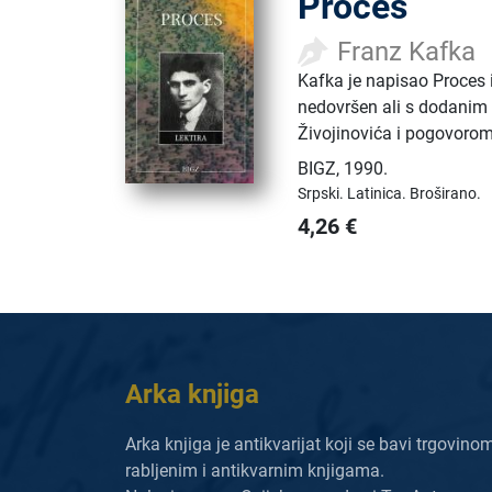
Proces
Franz Kafka
Kafka je napisao Proces
nedovršen ali s dodanim
Živojinovića i pogovorom 
BIGZ
,
1990.
Srpski.
Latinica.
Broširano.
4,26
€
Arka knjiga
Arka knjiga je antikvarijat koji se bavi trgovino
rabljenim i antikvarnim knjigama.