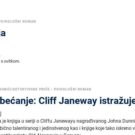
PSIHOLOŠKI ROMAN
ja
.
 s ovitkom.
RIMIĆI/DETEKTIVSKE PRIČE
•
PSIHOLOŠKI ROMAN
bećanje: Cliff Janeway istražuj
g
a je knjiga u seriji o Cliffu Janewayu nagrađivanog Johna Dunn
ično talentiranog i jedinstvenog kao i knjige koje tako iskreno vo