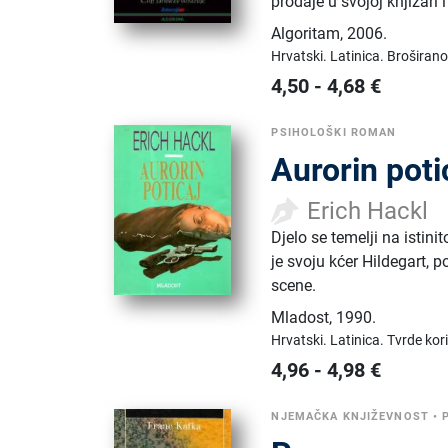
prodaje u svojoj knjižari
Algoritam
,
2006.
Hrvatski.
Latinica.
Broširano
4,50
-
4,68
€
PSIHOLOŠKI ROMAN
Aurorin poti
Erich Hackl
Djelo se temelji na istin
je svoju kćer Hildegart, 
scene.
Mladost
,
1990.
Hrvatski.
Latinica.
Tvrde kor
4,96
-
4,98
€
NJEMAČKA KNJIŽEVNOST
•