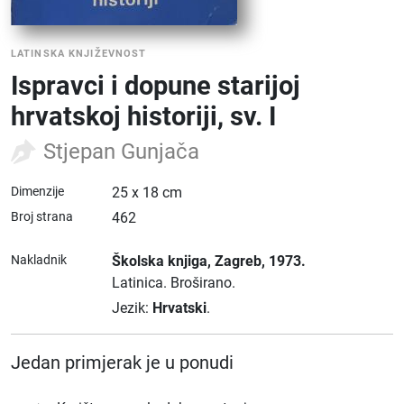
LATINSKA KNJIŽEVNOST
Ispravci i dopune starijoj
hrvatskoj historiji, sv. I
Stjepan Gunjača
Dimenzije
25 x 18 cm
Broj strana
462
Nakladnik
Školska knjiga
, Zagreb
, 1973.
Latinica.
Broširano.
Jezik:
Hrvatski
.
Jedan primjerak je u ponudi