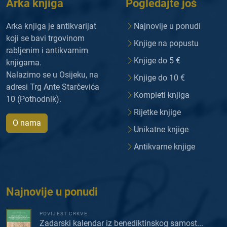
Arka knjiga
Pogledajte još
Arka knjiga je antikvarijat
Najnovije u ponudi
koji se bavi trgovinom
Knjige na popustu
rabljenim i antikvarnim
Knjige do 5 €
knjigama.
Nalazimo se u Osijeku, na
Knjige do 10 €
adresi Trg Ante Starčevića
Kompleti knjiga
10 (Pothodnik).
Rijetke knjige
O nama
Unikatne knjige
Antikvarne knjige
Najnovije u ponudi
POVIJEST CRKVE
Zadarski kalendar iz benediktinskog samost...