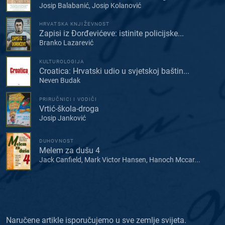
Josip Balabanić, Josip Kolanović
HRVATSKA KNJIŽEVNOST
Zapisi iz Đorđevićeve: istinite policijske...
Branko Lazarević
KULTUROLOGIJA
Croatica: Hrvatski udio u svjetskoj baštin...
Neven Budak
PRIRUČNICI I VODIČI
Vrtić-škola-droga
Josip Janković
DUHOVNOST
Melem za dušu 4
Jack Canfield, Mark Victor Hansen, Hanoch Mccar...
Naručene artikle isporučujemo u sve zemlje svijeta.