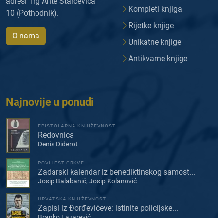
adresi Trg Ante Starčevića
Kompleti knjiga
10 (Pothodnik).
Rijetke knjige
O nama
Unikatne knjige
Antikvarne knjige
Najnovije u ponudi
EPISTOLARNA KNJIŽEVNOST
Redovnica
Denis Diderot
POVIJEST CRKVE
Zadarski kalendar iz benediktinskog samost...
Josip Balabanić, Josip Kolanović
HRVATSKA KNJIŽEVNOST
Zapisi iz Đorđevićeve: istinite policijske...
Branko Lazarević