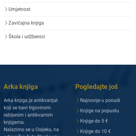
Umjetnost
Zavičajna knjiga
Škola i udžbenici
Arka knjiga
Pogledajte još
Arka knjiga je antikvarijat
Najnovije u ponudi
koji se bavi trgovinom
Knjige na popustu
rabljenim i antikvarnim
Knjige do 5 €
knjigama.
Nalazimo se u Osijeku, na
Knjige do 10 €