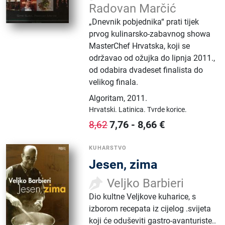
Radovan Marčić
„Dnevnik pobjednika“ prati tijek
prvog kulinarsko-zabavnog showa
MasterChef Hrvatska, koji se
održavao od ožujka do lipnja 2011.,
od odabira dvadeset finalista do
velikog finala.
Algoritam
,
2011.
Hrvatski.
Latinica.
Tvrde korice.
7,76
-
8,66
€
8,62
KUHARSTVO
Jesen, zima
Veljko Barbieri
Dio kultne Veljkove kuharice, s
izborom recepata iz cijelog .svijeta
koji će oduševiti gastro-avanturiste..