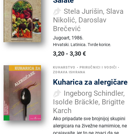
Salate
Stela Jurišin, Slava
Nikolić, Daroslav
Brečević
Jugoart
,
1986.
Hrvatski.
Latinica.
Tvrde korice.
3,20
-
3,30
€
KUHARSTVO
•
PRIRUČNICI I VODIČI
•
ZDRAVA ISHRANA
Kuharica za alergičare
Ingeborg Schindler,
Isolde Bräckle, Brigitte
Karch
Ako pripadate sve brojnijoj skupini
alergicara na živežne namirnice, ne
ocajavajte, jer to ne znaci da se