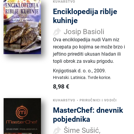
KUHARSTVO
Enciklopedija riblje
kuhinje
Josip Basioli
Ova enciklopedija nudi Vam niz
recepata po kojima se može brzo i
jeftino prirediti ukusan hladan ili
topli obrok za svaku prigodu.
Knjigotisak d. o. o.
,
2009.
Hrvatski.
Latinica.
Tvrde korice.
8,98
€
KUHARSTVO
•
PRIRUČNICI I VODIČI
MasterChef: dnevnik
pobjednika
Šime Sušić,