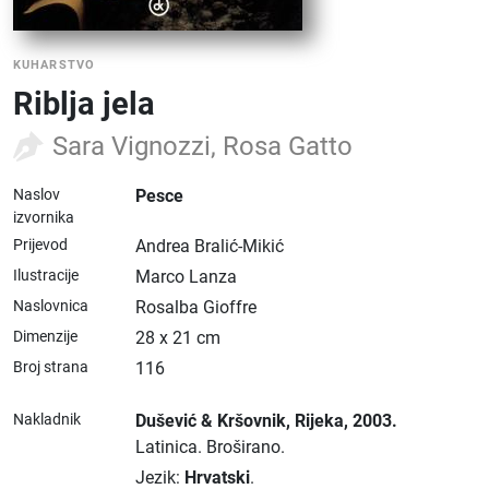
KUHARSTVO
Riblja jela
Sara Vignozzi, Rosa Gatto
Naslov
Pesce
izvornika
Prijevod
Andrea Bralić-Mikić
Ilustracije
Marco Lanza
Naslovnica
Rosalba Gioffre
Dimenzije
28 x 21 cm
Broj strana
116
Nakladnik
Dušević & Kršovnik
, Rijeka
, 2003.
Latinica.
Broširano.
Jezik:
Hrvatski
.