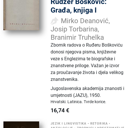
Rudžer Bošković:
Građa, knjiga I
Mirko Deanović,
Josip Torbarina,
Branimir Truhelka
Zbornik radova o Ruđeru Boškoviću
donosi njegova pisma, književne
veze s Englezima te biografske i
znanstvene priloge. Važan je izvor
za proučavanje života i djela velikog
znanstvenika.
Jugoslavenska akademija znanosti i
umjetnosti (JAZU)
,
1950.
Hrvatski.
Latinica.
Tvrde korice.
16,74
€
JEZIK I LINGVISTIKA
•
RETORIKA
•