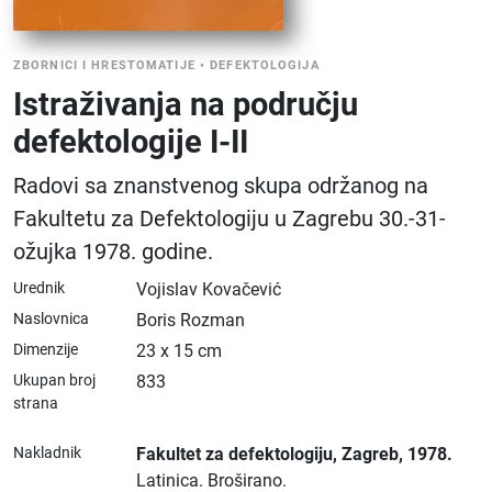
ZBORNICI I HRESTOMATIJE
•
DEFEKTOLOGIJA
Istraživanja na području
defektologije I-II
Radovi sa znanstvenog skupa održanog na
Fakultetu za Defektologiju u Zagrebu 30.-31-
ožujka 1978. godine.
Urednik
Vojislav Kovačević
Naslovnica
Boris Rozman
Dimenzije
23 x 15 cm
Ukupan broj
833
strana
Nakladnik
Fakultet za defektologiju
, Zagreb
, 1978.
Latinica.
Broširano.