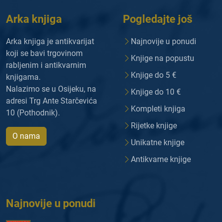
Arka knjiga
Pogledajte još
Arka knjiga je antikvarijat
Najnovije u ponudi
koji se bavi trgovinom
Knjige na popustu
rabljenim i antikvarnim
Knjige do 5 €
knjigama.
Nalazimo se u Osijeku, na
Knjige do 10 €
adresi Trg Ante Starčevića
Kompleti knjiga
10 (Pothodnik).
Rijetke knjige
O nama
Unikatne knjige
Antikvarne knjige
Najnovije u ponudi