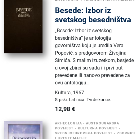
ANTOLOGIJE
•
ZBORNICI I HRESTOMATIJE
Besede: Izbor iz
svetskog besedništva
„Besede: Izbor iz svetskog
besedništva“ je antologija
govorništva koju je uredila Vera
Popović, s predgovorom Živojina
Simića. S malim izuzetkom, besjede
u ovoj zbirci su sada ili prvi put
prevedene ili nanovo prevedene za
ovu antologiju…
Kultura
,
1967.
Srpski.
Latinica.
Tvrde korice.
12,98
€
ARHEOLOGIJA
•
AUSTROUGARSKA
POVIJEST
•
KULTURNA POVIJEST
•
SREDNJOEUROPSKA POVIJEST
•
ZBORNICI
I HRESTOMATIJE