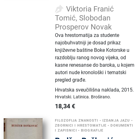
Viktoria Franić
Tomić, Slobodan
Prosperov Novak
Ova hrestomatija za studente
najobuhvatniji je dosad prikaz
književne baštine Boke Kotorske u
razdoblju ranog novog vijeka, od
kasne renesanse do baroka, u kojem
autori nude kronološki i tematski
pregled građe.
Hrvatska sveučilišna naklada
,
2015.
Hrvatski.
Latinica.
Broširano.
18,34
€
FILOZOFIJA ZNANOSTI
•
IZDANJA JAZU
•
ZBORNICI I HRESTOMATIJE
•
DOKUMENTI
I ZAPISNICI
•
BIOGRAFIJE