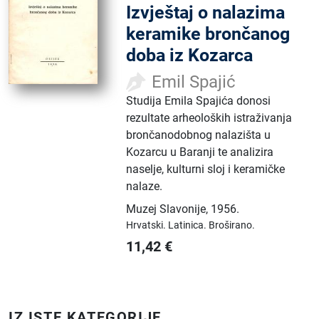
Izvještaj o nalazima
keramike brončanog
doba iz Kozarca
Emil Spajić
Studija Emila Spajića donosi
rezultate arheoloških istraživanja
brončanodobnog nalazišta u
Kozarcu u Baranji te analizira
naselje, kulturni sloj i keramičke
nalaze.
Muzej Slavonije
,
1956.
Hrvatski.
Latinica.
Broširano.
11,42
€
IZ ISTE KATEGORIJE