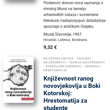
Pinterović donosi nova saznanja o
rimskoj Mursi na temelju
arheoloških nalaza i suvremene
literature, nadopunjujući dotadašnje
spoznaje o antičkom Osijeku.
Muzej Slavonije
,
1967.
Hrvatski.
Latinica.
Broširano.
9,32
€
KNJIŽEVNA KRITIKA
•
POVIJEST
KNJIŽEVNOSTI
•
TEORIJA KNJIŽEVNOSTI
•
SVEUČILIŠNI UDŽBENICI
•
ZBORNICI I
HRESTOMATIJE
Književnost ranog
novovjekovlja u Boki
Kotorskoj:
Hrestomatija za
studente