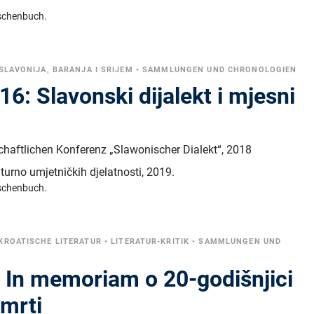
schenbuch.
SLAVONIJA, BARANJA I SRIJEM
•
SAMMLUNGEN UND CHRONOLOGIEN
16: Slavonski dijalekt i mjesni
haftlichen Konferenz „Slawonischer Dialekt“, 2018
turno umjetničkih djelatnosti
,
2019.
schenbuch.
KROATISCHE LITERATUR
•
LITERATUR-KRITIK
•
SAMMLUNGEN UND
: In memoriam o 20-godišnjici
smrti