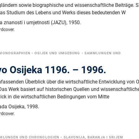
ändern sowie biographische und wissenschaftliche Beiträge. Si
r das Studium des Lebens und Werks dieses bedeutenden W
 znanosti i umjetnosti (JAZU)
,
1950.
rdcover.
MONOGRAPHIEN
•
OSIJEK UND UMGEBUNG
•
SAMMLUNGEN UND
o Osijeka 1196. – 1996.
fassenden Überblick über die wirtschaftliche Entwicklung von O
Das Werk basiert auf historischen Quellen und wissenschaftlich
lick in die wirtschaftlichen Bedingungen vom Mitte
ada Osijeka
,
1998.
rdcover.
MLUNGEN UND CHRONOLOGIEN
•
SLAVONIJA, BARANJA I SRIJEM