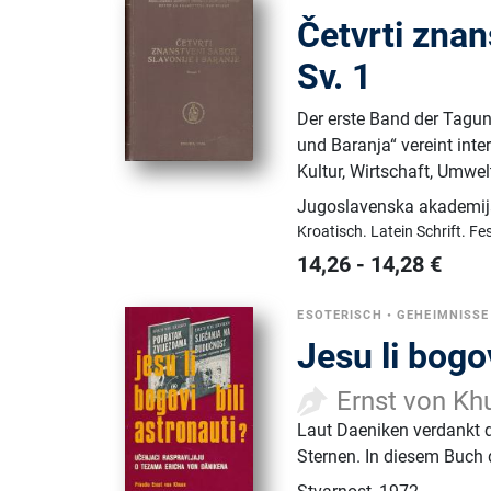
Četvrti znan
Sv. 1
Der erste Band der Tagu
und Baranja“ vereint inte
Kultur, Wirtschaft, Umwe
Jugoslavenska akademija
Kroatisch.
Latein Schrift.
Fe
14,26
-
14,28
€
ESOTERISCH
•
GEHEIMNISSE
Jesu li bogov
Ernst von Kh
Laut Daeniken verdankt d
Sternen. In diesem Buch 