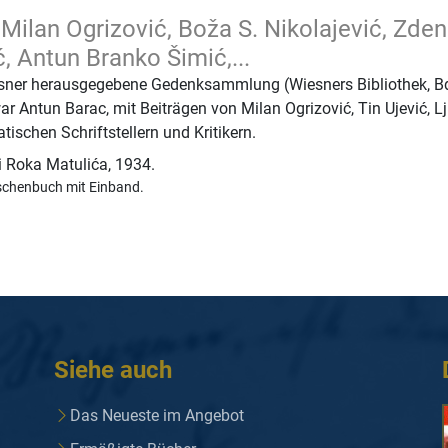
Milan Ogrizović, Boža S. Nikolajević, Zde
ć, Antun Branko Šimić,...
sner herausgegebene Gedenksammlung (Wiesners Bibliothek, Bd
r Antun Barac, mit Beiträgen von Milan Ogrizović, Tin Ujević, L
ischen Schriftstellern und Kritikern.
i Roka Matulića
,
1934.
schenbuch mit Einband.
Siehe auch
Das Neueste im Angebot