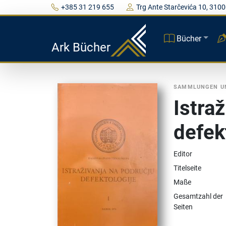
+385 31 219 655
Trg Ante Starčevića 10, 3100
Bücher
Ark Bücher
SAMMLUNGEN U
Istra
defekt
Editor
Titelseite
Maße
Gesamtzahl der
Seiten