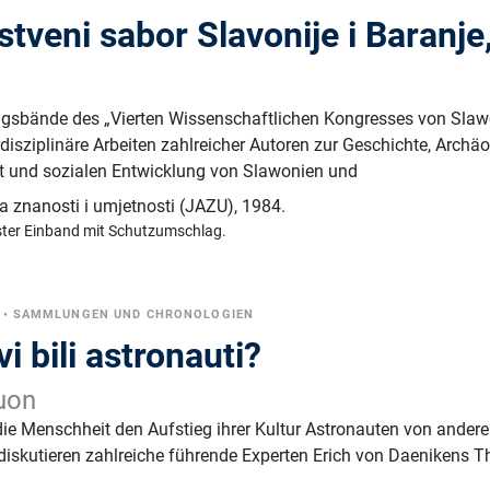
stveni sabor Slavonije i Baranje
ngsbände des „Vierten Wissenschaftlichen Kongresses von Sla
rdisziplinäre Arbeiten zahlreicher Autoren zur Geschichte, Archäo
lt und sozialen Entwicklung von Slawonien und
 znanosti i umjetnosti (JAZU)
,
1984.
ster Einband mit Schutzumschlag.
•
SAMMLUNGEN UND CHRONOLOGIEN
i bili astronauti?
uon
ie Menschheit den Aufstieg ihrer Kultur Astronauten von ander
diskutieren zahlreiche führende Experten Erich von Daenikens T