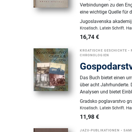
Verbindungen zu den Engl
eine wichtige Quelle fü
Jugoslavenska akademija
Kroatisch.
Latein Schrift.
Ha
16,74
€
KROATISCHE GESCHICHTE
•
CHRONOLOGIEN
Gospodarstv
Das Buch bietet einen um
über acht Jahrhunderte. 
Analysen und bietet Einb
Gradsko poglavarstvo gr
Kroatisch.
Latein Schrift.
Ha
11,98
€
JAZU-PUBLIKATIONEN
•
SAM