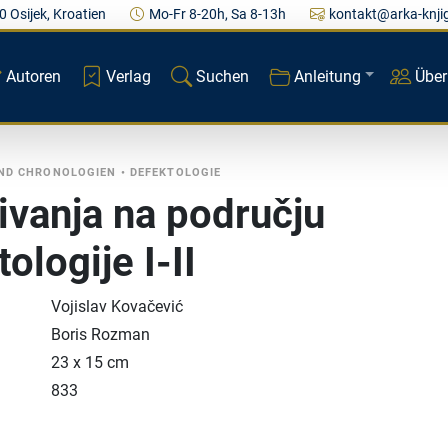
0 Osijek, Kroatien
Mo-Fr 8-20h, Sa 8-13h
kontakt@arka-knji
Autoren
Verlag
Suchen
Anleitung
Über
ND CHRONOLOGIEN
•
DEFEKTOLOGIE
živanja na području
ologije I-II
Vojislav Kovačević
Boris Rozman
23 x 15 cm
833