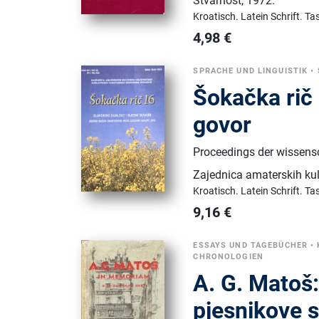
Stvarnost
,
1972.
Kroatisch.
Latein Schrift.
Ta
4,98
€
SPRACHE UND LINGUISTIK
•
Šokačka rič 
govor
Proceedings der wissensc
Zajednica amaterskih kul
Kroatisch.
Latein Schrift.
Ta
9,16
€
ESSAYS UND TAGEBÜCHER
•
CHRONOLOGIEN
A. G. Matoš
pjesnikove 