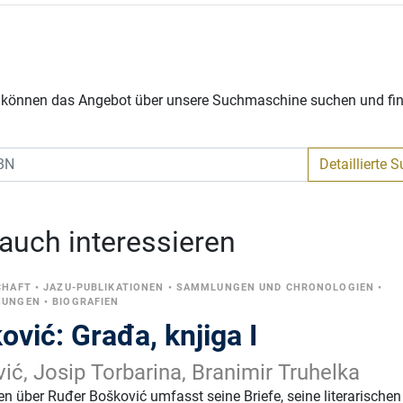
Sie können das Angebot über unsere Suchmaschine suchen und fi
Detaillierte 
 auch interessieren
CHAFT
•
JAZU-PUBLIKATIONEN
•
SAMMLUNGEN UND CHRONOLOGIEN
•
NUNGEN
•
BIOGRAFIEN
vić: Građa, knjiga I
ić, Josip Torbarina, Branimir Truhelka
über Ruđer Bošković umfasst seine Briefe, seine literarischen