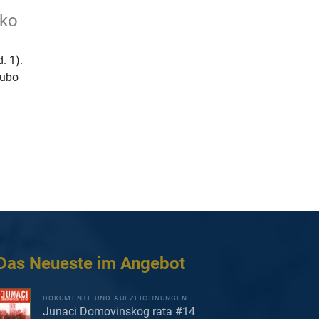
nko
. 1).
jubo
Das Neueste im Angebot
DOKUMENTE UND AUFZEICHNUNGEN
Junaci Domovinskog rata #14