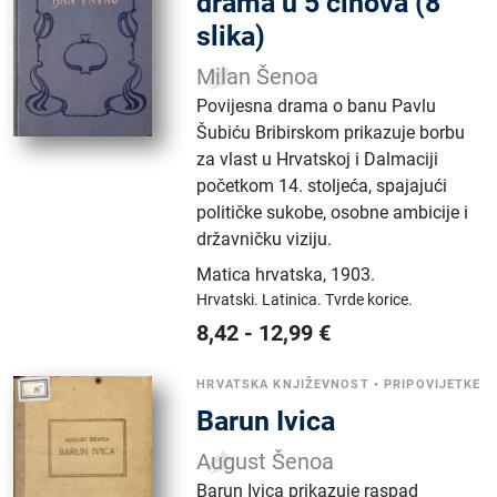
drama u 5 činova (8
slika)
Milan Šenoa
Povijesna drama o banu Pavlu
Šubiću Bribirskom prikazuje borbu
za vlast u Hrvatskoj i Dalmaciji
početkom 14. stoljeća, spajajući
političke sukobe, osobne ambicije i
državničku viziju.
Matica hrvatska
,
1903.
Hrvatski.
Latinica.
Tvrde korice.
8,42
-
12,99
€
HRVATSKA KNJIŽEVNOST
•
PRIPOVIJETKE
Barun Ivica
August Šenoa
Barun Ivica prikazuje raspad