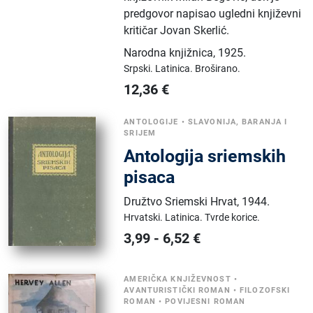
predgovor napisao ugledni književni
kritičar Jovan Skerlić.
Narodna knjižnica
,
1925.
Srpski.
Latinica.
Broširano.
12,36
€
ANTOLOGIJE
•
SLAVONIJA, BARANJA I
SRIJEM
Antologija sriemskih
pisaca
Družtvo Sriemski Hrvat
,
1944.
Hrvatski.
Latinica.
Tvrde korice.
3,99
-
6,52
€
AMERIČKA KNJIŽEVNOST
•
AVANTURISTIČKI ROMAN
•
FILOZOFSKI
ROMAN
•
POVIJESNI ROMAN