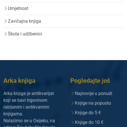
Umjetnost
Zavičajna knjiga
Škola i udžbenici
Arka knjiga
Pogledajte još
Arka knjiga je antikvarijat
Najnovije u ponudi
koji se bavi trgovinom
Knjige na popustu
rabljenim i antikvarnim
Knjige do 5 €
knjigama.
Nalazimo se u Osijeku, na
Knjige do 10 €