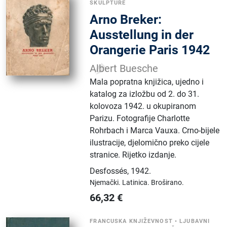
SKULPTURE
Arno Breker:
Ausstellung in der
Orangerie Paris 1942
Albert Buesche
Mala popratna knjižica, ujedno i
katalog za izložbu od 2. do 31.
kolovoza 1942. u okupiranom
Parizu. Fotografije Charlotte
Rohrbach i Marca Vauxa. Crno-bijele
ilustracije, djelomično preko cijele
stranice. Rijetko izdanje.
Desfossés
,
1942.
Njemački.
Latinica.
Broširano.
66,32
€
FRANCUSKA KNJIŽEVNOST
•
LJUBAVNI