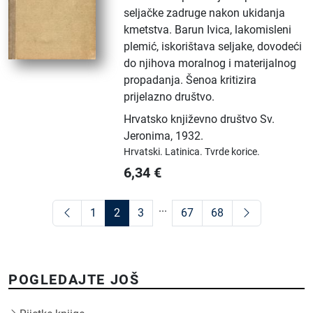
seljačke zadruge nakon ukidanja
kmetstva. Barun Ivica, lakomisleni
plemić, iskorištava seljake, dovodeći
do njihova moralnog i materijalnog
propadanja. Šenoa kritizira
prijelazno društvo.
Hrvatsko književno društvo Sv.
Jeronima
,
1932.
Hrvatski.
Latinica.
Tvrde korice.
6,34
€
...
1
2
3
67
68
POGLEDAJTE JOŠ