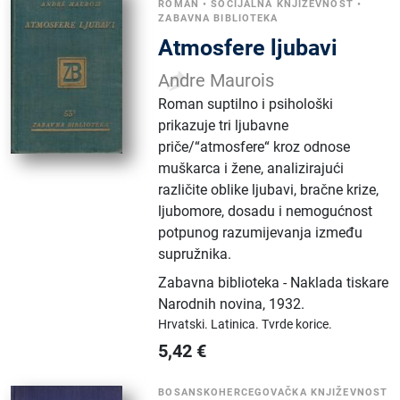
ROMAN
•
SOCIJALNA KNJIŽEVNOST
•
ZABAVNA BIBLIOTEKA
Atmosfere ljubavi
Andre Maurois
Roman suptilno i psihološki
prikazuje tri ljubavne
priče/“atmosfere“ kroz odnose
muškarca i žene, analizirajući
različite oblike ljubavi, bračne krize,
ljubomore, dosadu i nemogućnost
potpunog razumijevanja između
supružnika.
Zabavna biblioteka - Naklada tiskare
Narodnih novina
,
1932.
Hrvatski.
Latinica.
Tvrde korice.
5,42
€
BOSANSKOHERCEGOVAČKA KNJIŽEVNOST