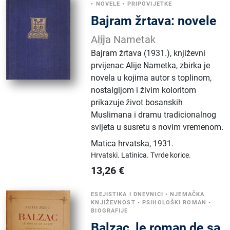
•
NOVELE
•
PRIPOVIJETKE
Bajram žrtava: novele
Alija Nametak
Bajram žrtava (1931.), književni
prvijenac Alije Nametka, zbirka je
novela u kojima autor s toplinom,
nostalgijom i živim koloritom
prikazuje život bosanskih
Muslimana i dramu tradicionalnog
svijeta u susretu s novim vremenom.
Matica hrvatska
,
1931.
Hrvatski.
Latinica.
Tvrde korice.
13,26
€
ESEJISTIKA I DNEVNICI
•
NJEMAČKA
KNJIŽEVNOST
•
PSIHOLOŠKI ROMAN
•
BIOGRAFIJE
Balzac, le roman de sa