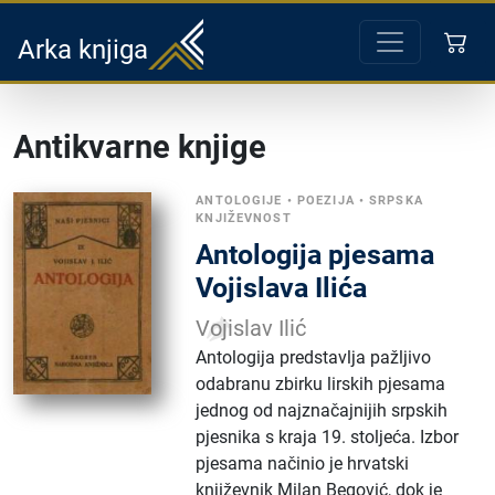
Arka knjiga
Antikvarne knjige
ANTOLOGIJE
•
POEZIJA
•
SRPSKA
KNJIŽEVNOST
Antologija pjesama
Vojislava Ilića
Vojislav Ilić
Antologija predstavlja pažljivo
odabranu zbirku lirskih pjesama
jednog od najznačajnijih srpskih
pjesnika s kraja 19. stoljeća. Izbor
pjesama načinio je hrvatski
književnik Milan Begović, dok je