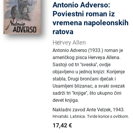
Antonio Adverso:
Poviestni roman iz
vremena napoleonskih
ratova
Hervey Allen
Antonio Adverso (1933.) roman je
američkog pisca Herveya Allena.
Sastoji od tri "sveska", ovdje
objavljeno u jednoj knjizi: Korijenje
stabla, Drugi brončani dječak i
Usamljeni blizanac, a svaki svezak
sadrži tri "knjige", što ukupno čini
devet knjiga.
Nakladni zavod Ante Velzek
,
1943.
Hrvatski.
Latinica.
Tvrde korice s ovitkom.
17,42
€