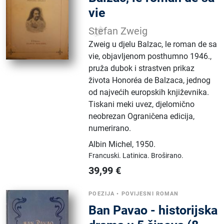
vie
Stefan Zweig
Zweig u djelu Balzac, le roman de sa
vie, objavljenom posthumno 1946.,
pruža dubok i strastven prikaz
života Honoréa de Balzaca, jednog
od najvećih europskih književnika.
Tiskani meki uvez, djelomično
neobrezan Ograničena edicija,
numerirano.
Albin Michel
,
1950.
Francuski.
Latinica.
Broširano.
39,99
€
POEZIJA
•
POVIJESNI ROMAN
Ban Pavao - historijska