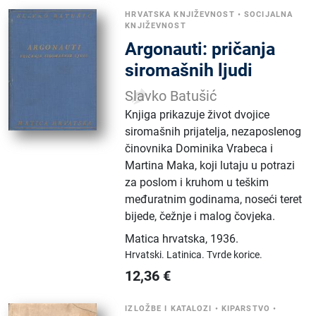
HRVATSKA KNJIŽEVNOST
•
SOCIJALNA
KNJIŽEVNOST
Argonauti: pričanja
siromašnih ljudi
Slavko Batušić
Knjiga prikazuje život dvojice
siromašnih prijatelja, nezaposlenog
činovnika Dominika Vrabeca i
Martina Maka, koji lutaju u potrazi
za poslom i kruhom u teškim
međuratnim godinama, noseći teret
bijede, čežnje i malog čovjeka.
Matica hrvatska
,
1936.
Hrvatski.
Latinica.
Tvrde korice.
12,36
€
IZLOŽBE I KATALOZI
•
KIPARSTVO
•