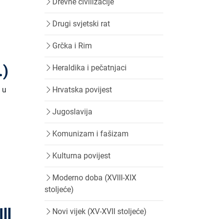
Drevne civilizacije
Drugi svjetski rat
Grčka i Rim
.)
Heraldika i pečatnjaci
e u
Hrvatska povijest
Jugoslavija
Komunizam i fašizam
Kulturna povijest
Moderno doba (XVIII-XIX
stoljeće)
ll
Novi vijek (XV-XVII stoljeće)