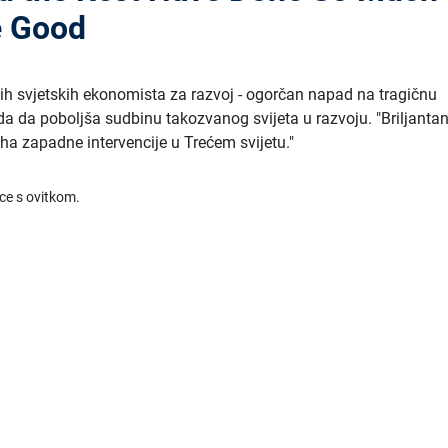
e Good
ih svjetskih ekonomista za razvoj - ogorčan napad na tragičnu
a da poboljša sudbinu takozvanog svijeta u razvoju. "Briljanta
ha zapadne intervencije u Trećem svijetu."
ice s ovitkom.