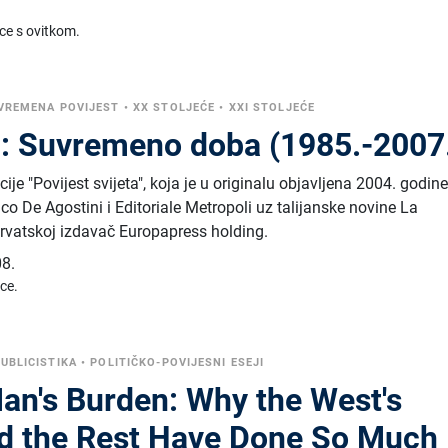
ice s ovitkom.
VREMENA POVIJEST
•
XX STOLJEĆE
•
XXI STOLJEĆE
9: Suvremeno doba (1985.-2007
ije "Povijest svijeta", koja je u originalu objavljena 2004. godin
ico De Agostini i Editoriale Metropoli uz talijanske novine La
 Hrvatskoj izdavač Europapress holding.
8.
ice.
PUBLICISTIKA
•
POLITIČKO-POVIJESNI ESEJI
an's Burden: Why the West's
id the Rest Have Done So Much I