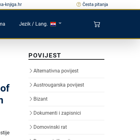
a-knjiga.hr
Česta pitanja
ma
Jezik / Lang.
POVIJEST
Alternativna povijest
Austrougarska povijest
 of
n
Bizant
Dokumenti i zapisnici
Domovinski rat
stije