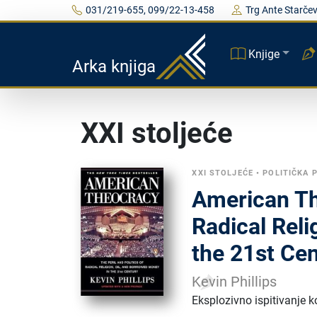
031/219-655, 099/22-13-458
Trg Ante Starčev
Knjige
Arka knjiga
XXI stoljeće
XXI STOLJEĆE
•
POLITIČKA 
American The
Radical Reli
the 21st Ce
Kevin Phillips
Eksplozivno ispitivanje ko