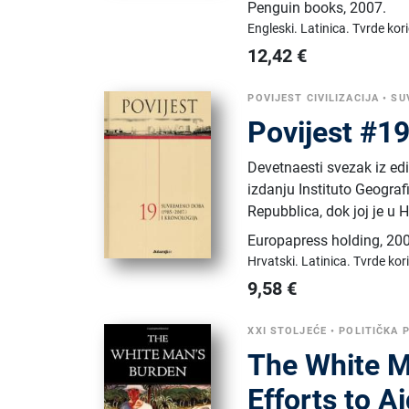
Penguin books
,
2007.
Engleski.
Latinica.
Tvrde kor
12,42
€
POVIJEST CIVILIZACIJA
•
SU
Povijest #1
Devetnaesti svezak iz edic
izdanju Instituto Geograf
Repubblica, dok joj je u
Europapress holding
,
200
Hrvatski.
Latinica.
Tvrde kor
9,58
€
XXI STOLJEĆE
•
POLITIČKA 
The White M
Efforts to A