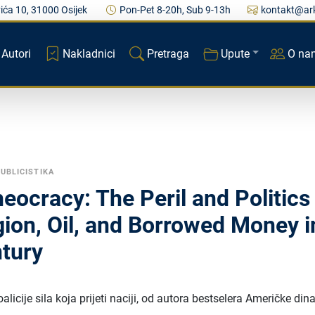
ića 10, 31000 Osijek
Pon-Pet 8-20h, Sub 9-13h
kontakt@ark
Autori
Nakladnici
Pretraga
Upute
O na
PUBLICISTIKA
ocracy: The Peril and Politics
gion, Oil, and Borrowed Money i
ntury
alicije sila koja prijeti naciji, od autora bestselera Američke dina