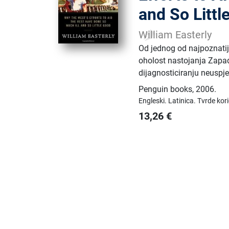
and So Littl
William Easterly
Od jednog od najpoznatij
oholost nastojanja Zapad
dijagnosticiranju neuspje
Penguin books
,
2006.
Engleski.
Latinica.
Tvrde kor
13,26
€