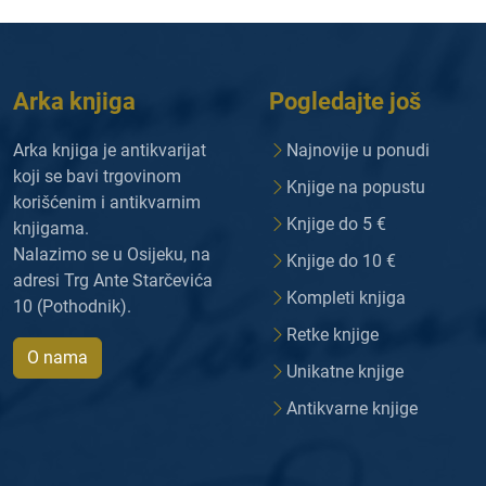
Arka knjiga
Pogledajte još
Arka knjiga je antikvarijat
Najnovije u ponudi
koji se bavi trgovinom
Knjige na popustu
korišćenim i antikvarnim
Knjige do 5 €
knjigama.
Nalazimo se u Osijeku, na
Knjige do 10 €
adresi Trg Ante Starčevića
Kompleti knjiga
10 (Pothodnik).
Retke knjige
O nama
Unikatne knjige
Antikvarne knjige