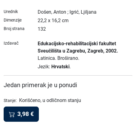
Urednik
Došen, Anton ; Igrić, Ljiljana
Dimenzije
22,2 x 16,2 cm
Broj strana
132
Izdavač
Edukacijsko-rehabilitacijski fakultet
Sveučilišta u Zagrebu
, Zagreb
, 2002.
Latinica.
Broširano.
Jezik:
Hrvatski
.
Jedan primerak je u ponudi
:
Korišćeno, u odličnom stanju
Stanje
3,98
€