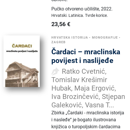
Pučko otvoreno učilište
,
2022.
Hrvatski.
Latinica.
Tvrde korice.
23,56
€
HRVATSKA ISTORIJA
•
MONOGRAFIJE
•
ZAGREB
Čardaci – mraclinska
povijest i naslijeđe
Ratko Cvetnić,
Tomislav Krešimir
Hubak, Maja Ergović,
Iva Brozinčević, Stjepan
Galeković, Vasna T...
Zbirka „Čardaki - mraclinska istorija
i nasleđe“ je bogato ilustrovana
knjižica o turopoljskim čardacima