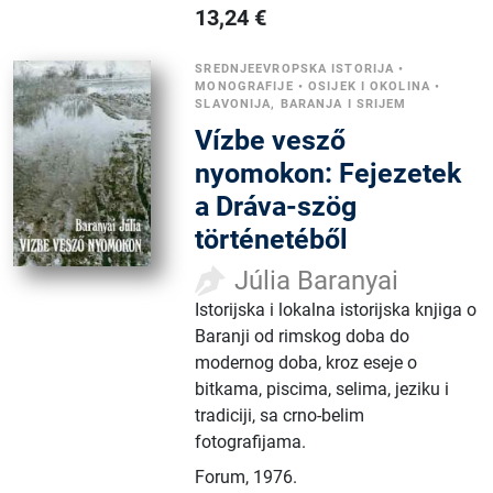
13,24
€
SREDNJEEVROPSKA ISTORIJA
•
MONOGRAFIJE
•
OSIJEK I OKOLINA
•
SLAVONIJA, BARANJA I SRIJEM
Vízbe vesző
nyomokon: Fejezetek
a Dráva-szög
történetéből
Júlia Baranyai
Istorijska i lokalna istorijska knjiga o
Baranji od rimskog doba do
modernog doba, kroz eseje o
bitkama, piscima, selima, jeziku i
tradiciji, sa crno-belim
fotografijama.
Forum
,
1976.