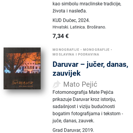
kao simbolu mraclinske tradicije,
života i nasleđa.
KUD Dučec
,
2024.
Hrvatski.
Latinica.
Broširano.
7,34
€
MONOGRAFIJE
•
MONOGRAFIJE
•
MOSLAVINA I PODRAVINA
Daruvar – jučer, danas,
zauvijek
Mato Pejić
Fotomonografija Mate Pejića
prikazuje Daruvar kroz istoriju,
sadašnjost i viziju budućnosti
bogatim fotografijama i tekstom -
juče, danas, zauvek.
Grad Daruvar
,
2019.