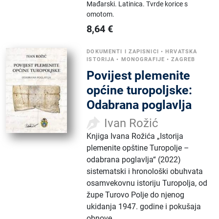
Mađarski.
Latinica.
Tvrde korice s
omotom.
8,64
€
DOKUMENTI I ZAPISNICI
•
HRVATSKA
ISTORIJA
•
MONOGRAFIJE
•
ZAGREB
Povijest plemenite
općine turopoljske:
Odabrana poglavlja
Ivan Rožić
Knjiga Ivana Rožića „Istorija
plemenite opštine Turopolje –
odabrana poglavlja“ (2022)
sistematski i hronološki obuhvata
osamvekovnu istoriju Turopolja, od
župe Turovo Polje do njenog
ukidanja 1947. godine i pokušaja
obnove.