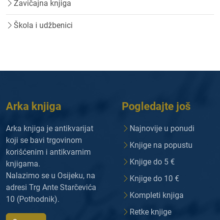
Zavičajna knjiga
Škola i udžbenici
Arka knjiga
Pogledajte još
Arka knjiga je antikvarijat
Najnovije u ponudi
koji se bavi trgovinom
Knjige na popustu
korišćenim i antikvarnim
Knjige do 5 €
knjigama.
Nalazimo se u Osijeku, na
Knjige do 10 €
adresi Trg Ante Starčevića
Kompleti knjiga
10 (Pothodnik).
Retke knjige