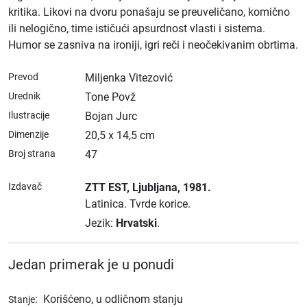
kritika. Likovi na dvoru ponašaju se preuveličano, komično
ili nelogično, time ističući apsurdnost vlasti i sistema.
Humor se zasniva na ironiji, igri reči i neočekivanim obrtima.
Prevod
Miljenka Vitezović
Urednik
Tone Povž
Ilustracije
Bojan Jurc
Dimenzije
20,5 x 14,5 cm
Broj strana
47
Izdavač
ZTT EST
, Ljubljana
, 1981.
Latinica.
Tvrde korice.
Jezik:
Hrvatski
.
Jedan primerak je u ponudi
:
Korišćeno, u odličnom stanju
Stanje