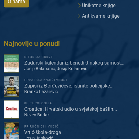
O nama
Unikatne knjige
Antikvarne knjige
Najnovije u ponudi
ISTORIJA CRKVE
Zadarski kalendar iz benediktinskog samost...
Josip Balabanić, Josip Kolanović
HRVATSKA KNJIŽEVNOST
Zapisi iz Đorđevićeve: istinite policijske...
Branko Lazarević
KULTUROLOGIJA
Croatica: Hrvatski udio u svjetskoj baštin...
Neven Budak
PRIRUČNICI I VODIČI
Vrtić-škola-droga
Josip Janković