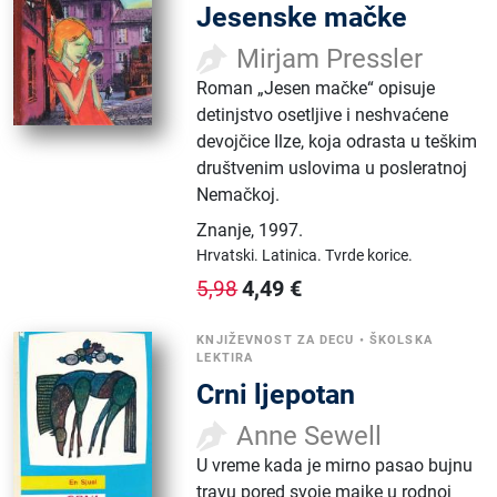
Jesenske mačke
Mirjam Pressler
Roman „Jesen mačke“ opisuje
detinjstvo osetljive i neshvaćene
devojčice Ilze, koja odrasta u teškim
društvenim uslovima u posleratnoj
Nemačkoj.
Znanje
,
1997.
Hrvatski.
Latinica.
Tvrde korice.
4,49
€
5,98
KNJIŽEVNOST ZA DECU
•
ŠKOLSKA
LEKTIRA
Crni ljepotan
Anne Sewell
U vreme kada je mirno pasao bujnu
travu pored svoje majke u rodnoj