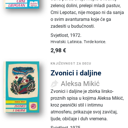
zelenoj dolini, prelepi mladi pastuv,
Crni Lepotac, nije mogao ni da sanja
o svim avanturama koje će ga
zadesiti u budućnosti.
Svjetlost
,
1972.
Hrvatski.
Latinica.
Tvrde korice.
2,98
€
KNJIŽEVNOST ZA DECU
Zvonici i daljine
Aleksa Mikić
Zvonici i daljine je zbirka lirsko-
proznih spisa u kojima Aleksa Mikić,
kroz pesnički stil i intimnu
atmosferu, prikazuje svoj zavičaj,
ljude, običaje i duh vremena.
Svjetlost
,
1975.