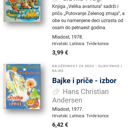
Knjiga „Velika avantura“ sadrži i
priču „Putovanje Zelenog zmaja“, a
obe su namenjene deci uzrasta od
osam do petnaest godina.
Mladost
,
1978.
Hrvatski.
Latinica.
Tvrde korice.
3,99
€
KNJIŽEVNOST ZA DECU
•
SLIKOVNICE I
BAJKE
Bajke i priče - izbor
Hans Christian
Andersen
Mladost
,
1977.
Hrvatski.
Latinica.
Tvrde korice.
6,42
€