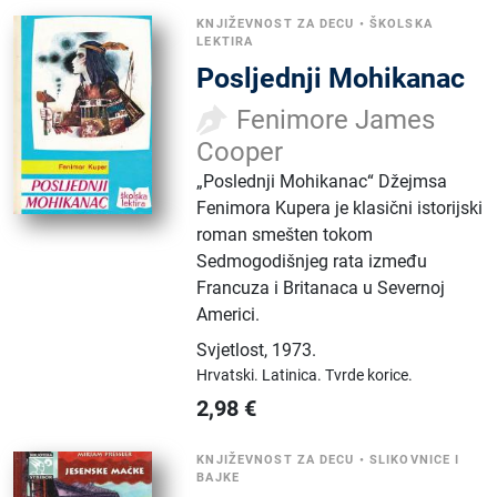
KNJIŽEVNOST ZA DECU
•
ŠKOLSKA
LEKTIRA
Posljednji Mohikanac
Fenimore James
Cooper
„Poslednji Mohikanac“ Džejmsa
Fenimora Kupera je klasični istorijski
roman smešten tokom
Sedmogodišnjeg rata između
Francuza i Britanaca u Severnoj
Americi.
Svjetlost
,
1973.
Hrvatski.
Latinica.
Tvrde korice.
2,98
€
KNJIŽEVNOST ZA DECU
•
SLIKOVNICE I
BAJKE