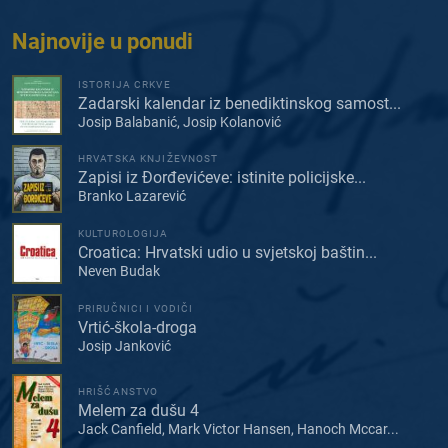
Najnovije u ponudi
ISTORIJA CRKVE
Zadarski kalendar iz benediktinskog samost...
Josip Balabanić, Josip Kolanović
HRVATSKA KNJIŽEVNOST
Zapisi iz Đorđevićeve: istinite policijske...
Branko Lazarević
KULTUROLOGIJA
Croatica: Hrvatski udio u svjetskoj baštin...
Neven Budak
PRIRUČNICI I VODIČI
Vrtić-škola-droga
Josip Janković
HRIŠĆANSTVO
Melem za dušu 4
Jack Canfield, Mark Victor Hansen, Hanoch Mccar...