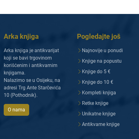
Arka knjiga
Pogledajte još
Arka knjiga je antikvarijat
Najnovije u ponudi
koji se bavi trgovinom
Knjige na popustu
korišćenim i antikvarnim
Knjige do 5 €
knjigama.
Nalazimo se u Osijeku, na
Knjige do 10 €
adresi Trg Ante Starčevića
Kompleti knjiga
10 (Pothodnik).
Retke knjige
O nama
Unikatne knjige
Antikvarne knjige