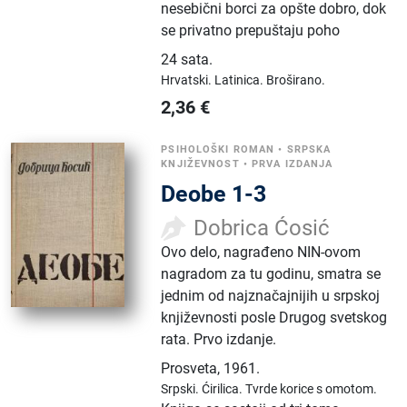
nesebični borci za opšte dobro, dok
se privatno prepuštaju poho
24 sata
.
Hrvatski.
Latinica.
Broširano.
2,36
€
PSIHOLOŠKI ROMAN
•
SRPSKA
KNJIŽEVNOST
•
PRVA IZDANJA
Deobe 1-3
Dobrica Ćosić
Ovo delo, nagrađeno NIN-ovom
nagradom za tu godinu, smatra se
jednim od najznačajnijih u srpskoj
književnosti posle Drugog svetskog
rata. Prvo izdanje.
Prosveta
,
1961.
Srpski.
Ćirilica.
Tvrde korice s omotom.