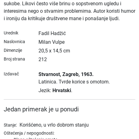
sukobe. Likovi često više brinu o sopstvenom ugledu i
interesima nego o stvarnim problemima. Autor koristi humor
i ironiju da kritikuje društvene mane i ponašanje ljudi.
Urednik
Fadil Hadžić
Naslovnica
Milan Vulpe
Dimenzije
20,5 x 14,5 cm
Broj strana
212
Izdavač
Stvarnost
, Zagreb
, 1963.
Latinica.
Tvrde korice s omotom.
Jezik:
Hrvatski
.
Jedan primerak je u ponudi
:
Korišćeno, u vrlo dobrom stanju
Stanje
Oštećenja / nepogodnosti: