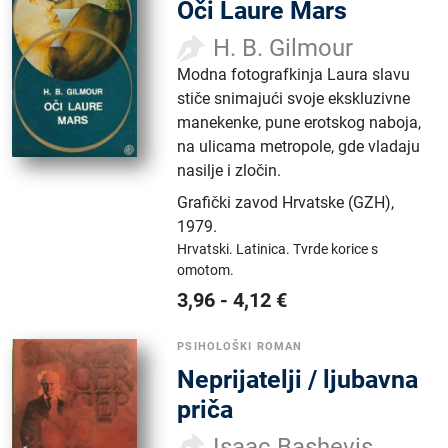
Oči Laure Mars
H. B. Gilmour
Modna fotografkinja Laura slavu
stiče snimajući svoje ekskluzivne
manekenke, pune erotskog naboja,
na ulicama metropole, gde vladaju
nasilje i zločin.
Grafički zavod Hrvatske (GZH)
,
1979.
Hrvatski.
Latinica.
Tvrde korice s
omotom.
3,96
-
4,12
€
PSIHOLOŠKI ROMAN
Neprijatelji / ljubavna
priča
Isaac Bashevis