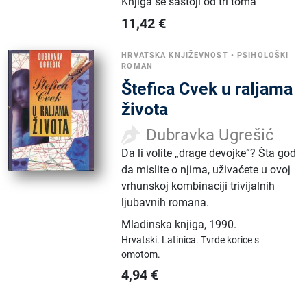
Knjiga se sastoji od tri toma
11,42
€
HRVATSKA KNJIŽEVNOST
•
PSIHOLOŠKI
ROMAN
Štefica Cvek u raljama
života
Dubravka Ugrešić
Da li volite „drage devojke“? Šta god
da mislite o njima, uživaćete u ovoj
vrhunskoj kombinaciji trivijalnih
ljubavnih romana.
Mladinska knjiga
,
1990.
Hrvatski.
Latinica.
Tvrde korice s
omotom.
4,94
€