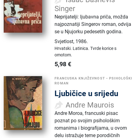
Singer
Neprijatelji: ljubavna priča, možda
najpoznatiji Singerov roman, odvija
se u Njujorku pedesetih godina.
Svjetlost
,
1986.
Hrvatski.
Latinica.
Tvrde korice s
omotom.
5,98
€
FRANCUSKA KNJIŽEVNOST
•
PSIHOLOŠKI
ROMAN
Ljubičice u srijedu
Andre Maurois
Andre Moroa, francuski pisac
poznat po svojim psihološkim
romanima i biografijama, u ovom
delu istražuje teme porodičnih