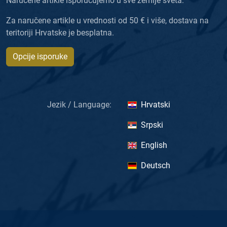
Naručene artikle isporučujemo u sve zemlje sveta.
Za naručene artikle u vrednosti od 50 € i više, dostava na
teritoriji Hrvatske je besplatna.
Opcije isporuke
Jezik / Language:
Hrvatski
Srpski
English
Deutsch