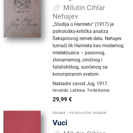
Milutin Cihlar
Nehajev
„Studija o Hamletu“ (1917) je
psihološko-kritička analiza
Šekspirovog remek-dela. Nehajev
tumači lik Hamleta kao modernog
intelektualca – pasivnog,
zlonamernog, ciničnog i
fatalističkog, suočenog sa
korumpiranim svetom.
Nakladni zavod Jug
,
1917.
Hrvatski.
Latinica.
Tvrde korice.
29,99
€
DRAMA
•
PSIHOLOŠKI ROMAN
Vuci