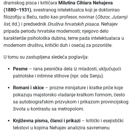
dramskog pisca i kritičara
Milutina Cihlara Nehajeva
(1880–1931)
, svestranog intelektualca koji je doktorirao
filozofiju u Beču, radio kao profesor, novinar (
Obzor
,
Jutarnji
list
, itd.) i predsednik
Društva hrvatskih pisaca
. Nehajev
pripada periodu hrvatske modernosti; njegovo delo
karakteriše psihološka dubina, teme pada intelektualaca u
modernom društvu, kritički duh i osećaj za pozorište.
U tomu su zastupljena sledeća poglavlja:
Pesme
– rana pesnička dela iz mladosti, uključujući
patriotske i intimne stihove (npr. oda Senju).
Romani i skice
– prozne minijature i kratke priče koje
pokazuju majstorsko vladanje kratkom formom, često
sa autobiografskim prizvukom i prikazom provincijskog
života u kontrastu sa metropolom.
Književna pisma, članci i prikazi
– kritički i esejistički
tekstovi u kojima Nehajev analizira savremenu