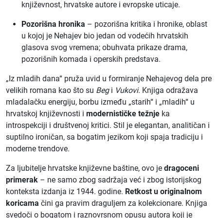
književnost, hrvatske autore i evropske uticaje.
Pozorišna hronika
– pozorišna kritika i hronike, oblast
u kojoj je Nehajev bio jedan od vodećih hrvatskih
glasova svog vremena; obuhvata prikaze drama,
pozorišnih komada i operskih predstava.
„Iz mladih dana“ pruža uvid u formiranje Nehajevog dela pre
velikih romana kao što su
Beg
i
Vukovi
. Knjiga odražava
mladalačku energiju, borbu između „starih“ i „mladih“ u
hrvatskoj književnosti i
modernističke težnje
ka
introspekciji i društvenoj kritici. Stil je elegantan, analitičan i
suptilno ironičan, sa bogatim jezikom koji spaja tradiciju i
moderne trendove.
Za ljubitelje hrvatske književne baštine, ovo je
dragoceni
primerak
– ne samo zbog sadržaja već i zbog istorijskog
konteksta izdanja iz 1944. godine.
Retkost u originalnom
koricama
čini ga pravim draguljem za kolekcionare. Knjiga
svedoči o bogatom i raznovrsnom opusu autora koji je