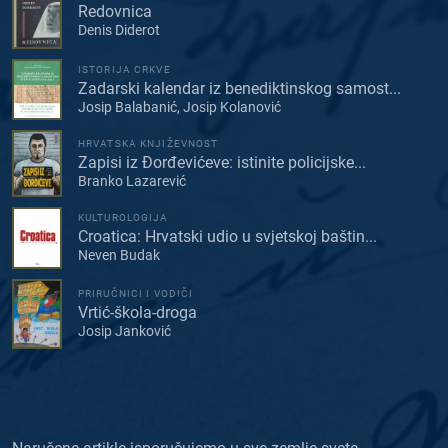
Redovnica
Denis Diderot
ISTORIJA CRKVE
Zadarski kalendar iz benediktinskog samost...
Josip Balabanić, Josip Kolanović
HRVATSKA KNJIŽEVNOST
Zapisi iz Đorđevićeve: istinite policijske...
Branko Lazarević
KULTUROLOGIJA
Croatica: Hrvatski udio u svjetskoj baštin...
Neven Budak
PRIRUČNICI I VODIČI
Vrtić-škola-droga
Josip Janković