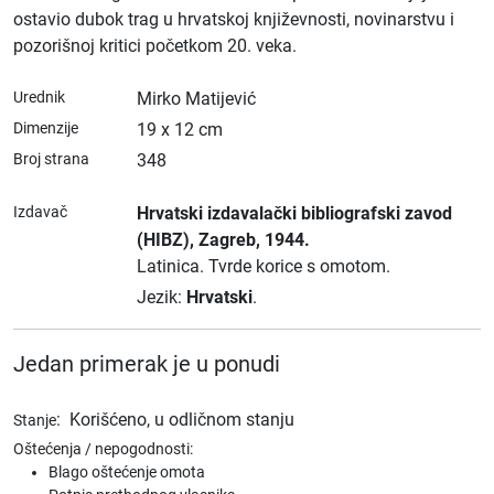
ostavio dubok trag u hrvatskoj književnosti, novinarstvu i
pozorišnoj kritici početkom 20. veka.
Urednik
Mirko Matijević
Dimenzije
19 x 12 cm
Broj strana
348
Izdavač
Hrvatski izdavalački bibliografski zavod
(HIBZ)
, Zagreb
, 1944.
Latinica.
Tvrde korice s omotom.
Jezik:
Hrvatski
.
Jedan primerak je u ponudi
:
Korišćeno, u odličnom stanju
Stanje
Oštećenja / nepogodnosti:
Blago oštećenje omota