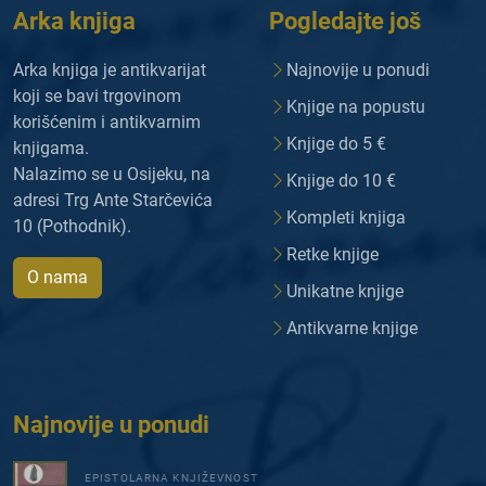
Arka knjiga
Pogledajte još
Arka knjiga je antikvarijat
Najnovije u ponudi
koji se bavi trgovinom
Knjige na popustu
korišćenim i antikvarnim
Knjige do 5 €
knjigama.
Nalazimo se u Osijeku, na
Knjige do 10 €
adresi Trg Ante Starčevića
Kompleti knjiga
10 (Pothodnik).
Retke knjige
O nama
Unikatne knjige
Antikvarne knjige
Najnovije u ponudi
EPISTOLARNA KNJIŽEVNOST