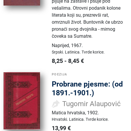
pljuje na zastave i psuje pod
vešalima. Otrovni podanik kolone
literata koji su, prezrevši rat,
omrznuli život. Buntovnik će ubrzo
pronaći svog dvojnika - mirnog
čoveka sa Sumatre.
Naprijed
,
1967.
Srpski.
Latinica.
Tvrde korice.
8,25
-
8,45
€
POEZIJA
Probrane pjesme: (od
1891.-1901.)
Tugomir Alaupović
Matica hrvatska
,
1902.
Hrvatski.
Latinica.
Tvrde korice.
13,99
€