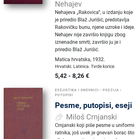
Nehajev
Nehajeva „Rakovica“, u izdanju koje
je priredio Blaž Jurišić, predstavlja
Rakovičku bunu, njene uzroke i ideje.
Nehajev nije završio knjigu zbog
iznenadne smrti; završio ju je i
priredio Blaž Jurišić.
Matica hrvatska
,
1932.
Hrvatski.
Latinica.
Tvrde korice.
5,42
-
8,26
€
ESEJISTIKA I DNEVNICI
•
POEZIJA
•
PUTOPISI
Pesme, putopisi, eseji
Miloš Crnjanski
Crnjanski koji piše pesme u uniformi
ratnika, još uvek je gnevan borac što