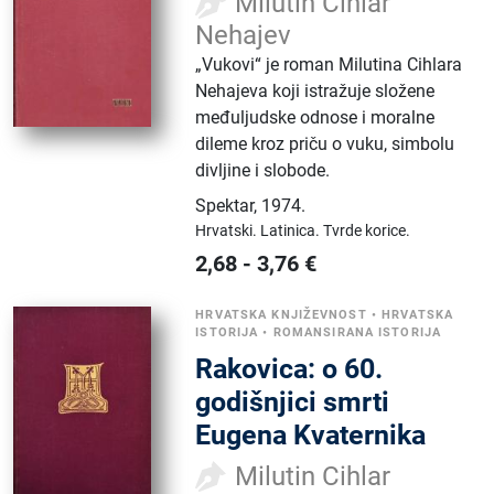
Milutin Cihlar
Nehajev
„Vukovi“ je roman Milutina Cihlara
Nehajeva koji istražuje složene
međuljudske odnose i moralne
dileme kroz priču o vuku, simbolu
divljine i slobode.
Spektar
,
1974.
Hrvatski.
Latinica.
Tvrde korice.
2,68
-
3,76
€
HRVATSKA KNJIŽEVNOST
•
HRVATSKA
ISTORIJA
•
ROMANSIRANA ISTORIJA
Rakovica: o 60.
godišnjici smrti
Eugena Kvaternika
Milutin Cihlar