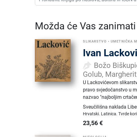
Možda će Vas zanimati i
SLIKARSTVO
•
UMETNIČKA 
Ivan Lackovi
Božo Biškupić
Golub, Margherit
U Lackovićevom slikarst
pravo svjedočanstvo u ma
nazvao "najboljim crtače
Sveučilišna naklada Libe
Hrvatski.
Latinica.
Tvrde kor
23,56
€