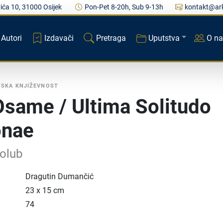
ića 10, 31000 Osijek
Pon-Pet 8-20h, Sub 9-13h
kontakt@ark
Autori
Izdavači
Pretraga
Uputstva
O n
TSKA KNJIŽEVNOST
Osame / Ultima Solitudo
onae
Golub
Dragutin Dumančić
23 x 15 cm
74