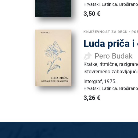
Hrvatski.
Latinica.
Broširano
3,50
€
KNJIŽEVNOST ZA DECU
•
PO
Luda priča i
Pero Budak
Kratke, ritmične, razigra
istovremeno zabavljajući
Intergraf
,
1975.
Hrvatski.
Latinica.
Broširano
3,26
€