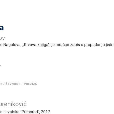
ga
ov
je Nagulova, „Krvava knjiga“, je mračan zapis o propadanju jed
.
KNJIŽEVNOST
•
POEZIJA
breniković
ka Hrvatske "Preporod"
,
2017.