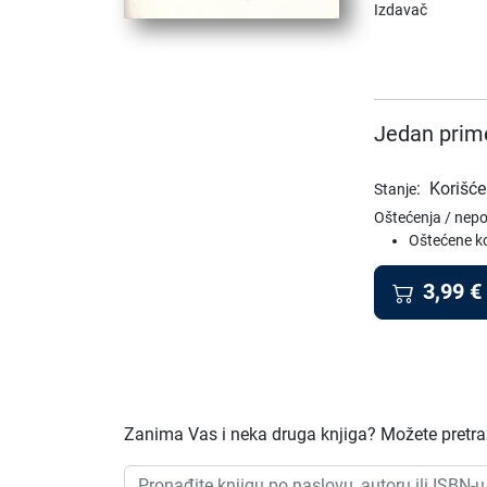
Izdavač
Jedan prime
:
Korišće
Stanje
Oštećenja / nep
Oštećene k
3,99
€
Zanima Vas i neka druga knjiga? Možete pretraž