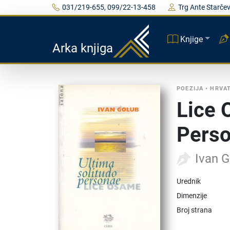
031/219-655, 099/22-13-458
Trg Ante Starčev
Knjige
Arka knjiga
POEZIJA
•
HRVA
Lice 
Pers
Ivan 
Urednik
Dimenzije
Broj strana