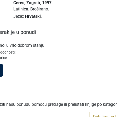
Ceres
, Zagreb
, 1997.
Latinica.
Broširano.
Jezik:
Hrvatski
.
rak je u ponudi
no, u vrlo dobrom stanju
ogodnosti:
orice
iti našu ponudu pomoću pretrage ili prelistati knjige po katego
Detaljna pre