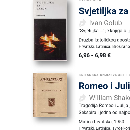
MITOLOGIJA
Svjetiljka z
Ivan Golub
"Svjetiljka …" je knjiga o 
Družba katoličkog apost
Hrvatski.
Latinica.
Broširano
6,96
-
6,98
€
BRITANSKA KNJIŽEVNOST
•
Romeo i Juli
William Shak
Tragedija Romeo i Julija
Šekspira i jedna od najpo
Matica hrvatska
,
1950.
Hrvatski.
Latinica.
Tvrde kor