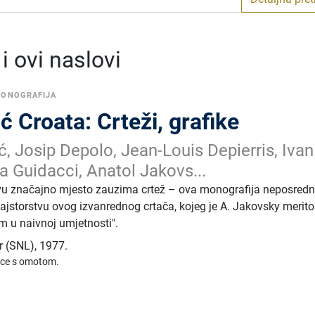
 ovi naslovi
MONOGRAFIJA
ć Croata: Crteži, grafike
, Josip Depolo, Jean-Louis Depierris, Ivan
a Guidacci, Anatol Jakovs...
vu značajno mjesto zauzima crtež – ova monografija neposredn
jstorstvu ovog izvanrednog crtača, kojeg je A. Jakovsky merit
m u naivnoj umjetnosti".
r (SNL)
,
1977.
ice s omotom.