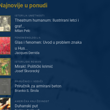
Najnovije u ponudi
ISTORIJA UMETNOSTI
Theatrum humanum: Ilustrirani letci i
graf...
Milan Pelc
FENOMENOLOGIJA
Glas i fenomen: Uvod u problem znaka
u Hus...
Jacques Derrida
ISTORIJSKI ROMAN
Mirakl: Politički krimić
Josef Škvorecký
PRIRUČNICI I VODIČI
Priručnik za armirani beton
Branko S. Širola
AMERIČKA KNJIŽEVNOST
Duhanski put