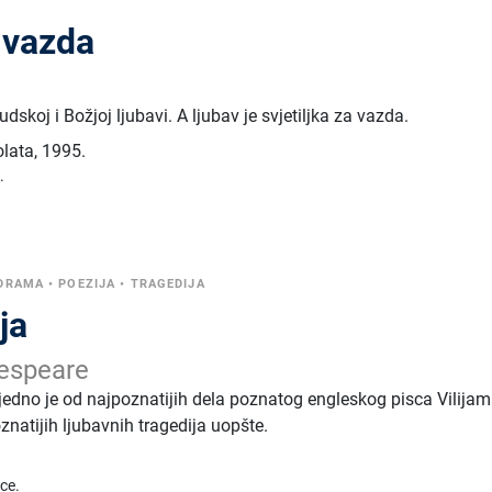
a vazda
ljudskoj i Božjoj ljubavi. A ljubav je svjetiljka za vazda.
olata
,
1995.
.
DRAMA
•
POEZIJA
•
TRAGEDIJA
ja
espeare
 jedno je od najpoznatijih dela poznatog engleskog pisca Vilija
znatijih ljubavnih tragedija uopšte.
ice.