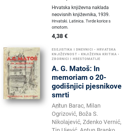
Hrvatska književna naklada
neovisnih književnika
,
1939.
Hrvatski.
Latinica.
Tvrde korice s
omotom.
4,38
€
ESEJISTIKA I DNEVNICI
•
HRVATSKA
KNJIŽEVNOST
•
KNJIŽEVNA KRITIKA
•
ZBORNICI I HRESTOMATIJE
A. G. Matoš: In
memoriam o 20-
godišnjici pjesnikove
smrti
Antun Barac, Milan
Ogrizović, Boža S.
Nikolajević, Zdenko Vernić,
Tin Ujević, Antun Branko