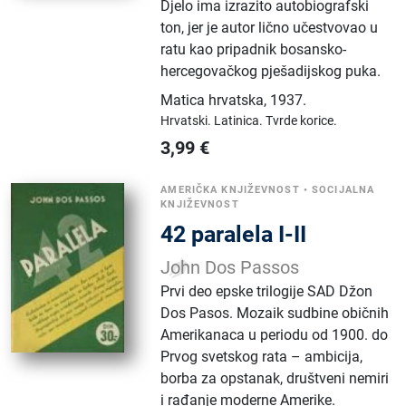
Djelo ima izrazito autobiografski
ton, jer je autor lično učestvovao u
ratu kao pripadnik bosansko-
hercegovačkog pješadijskog puka.
Matica hrvatska
,
1937.
Hrvatski.
Latinica.
Tvrde korice.
3,99
€
AMERIČKA KNJIŽEVNOST
•
SOCIJALNA
KNJIŽEVNOST
42 paralela I-II
John Dos Passos
Prvi deo epske trilogije SAD Džon
Dos Pasos. Mozaik sudbine običnih
Amerikanaca u periodu od 1900. do
Prvog svetskog rata – ambicija,
borba za opstanak, društveni nemiri
i rađanje moderne Amerike.