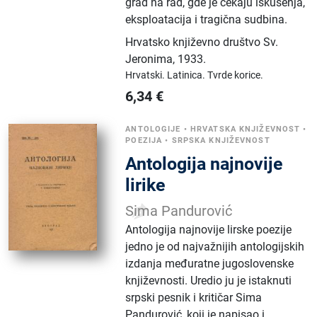
grad na rad, gde je čekaju iskušenja,
eksploatacija i tragična sudbina.
Hrvatsko književno društvo Sv.
Jeronima
,
1933.
Hrvatski.
Latinica.
Tvrde korice.
6,34
€
ANTOLOGIJE
•
HRVATSKA KNJIŽEVNOST
•
POEZIJA
•
SRPSKA KNJIŽEVNOST
Antologija najnovije
lirike
Sima Pandurović
Antologija najnovije lirske poezije
jedno je od najvažnijih antologijskih
izdanja međuratne jugoslovenske
književnosti. Uredio ju je istaknuti
srpski pesnik i kritičar Sima
Pandurović, koji je napisao i