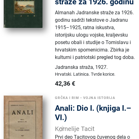
straže za 1926. godinu
Almanah Jadranske straže za 1926.
godinu sadrži tekstove o Jadranu
1915–1925, ratna iskustva,
istorijsku ulogu vojske, kraljevsku
posetu obali i studije o Tomislavu i
hrvatskim spomenicima. Zbirka je
kulturni i patriotski pregled tog doba.
Jadranska straža
,
1927.
Hrvatski.
Latinica.
Tvrde korice.
42,36
€
GRČKA I RIM
•
VOJNA ISTORIJA
Anali: Dio I. (knjiga I.–
VI.)
Kornelije Tacit
Prvi deo Tacitovog čuvenog dela o