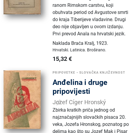
ranom Rimskom carstvu, koji
obuhvata period od Avgustove smrti
do kraja Tiberijeve vladavine. Drugi
deo nije objavljen u ovom izdanju.
Prvi prevod Anala na hrvatski jezik.
Naklada Braća Kralj
,
1923.
Hrvatski.
Latinica.
Broširano.
15,32
€
PRIPOVETKE
•
SLOVAČKA KNJIŽEVNOST
Anđelina i druge
pripovijesti
Jozef Cíger Hronský
Zbirka kratkih priča jednog od
najznačajnijih slovačkih pisaca 20.
veka, Jozefa Hronskog, poznatog po
delima kao što su Jozef Mak i Pisar