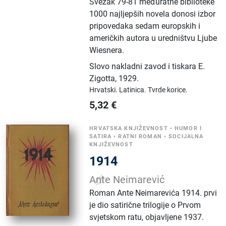
Svezak 79-81 međuratne biblioteke
1000 najljepših novela donosi izbor
pripovedaka sedam europskih i
američkih autora u uredništvu Ljube
Wiesnera.
Slovo nakladni zavod i tiskara E.
Zigotta
,
1929.
Hrvatski.
Latinica.
Tvrde korice.
5,32
€
HRVATSKA KNJIŽEVNOST
•
HUMOR I
SATIRA
•
RATNI ROMAN
•
SOCIJALNA
KNJIŽEVNOST
1914
Ante Neimarević
Roman Ante Neimarevića 1914. prvi
je dio satirične trilogije o Prvom
svjetskom ratu, objavljene 1937.