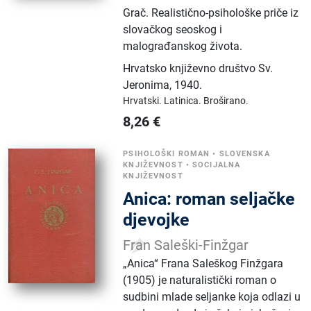
Grač. Realistično-psihološke priče iz
slovačkog seoskog i
malograđanskog života.
Hrvatsko književno društvo Sv.
Jeronima
,
1940.
Hrvatski.
Latinica.
Broširano.
8,26
€
PSIHOLOŠKI ROMAN
•
SLOVENSKA
KNJIŽEVNOST
•
SOCIJALNA
KNJIŽEVNOST
Anica: roman seljačke
djevojke
Fran Saleški-Finžgar
„Anica“ Frana Saleškog Finžgara
(1905) je naturalistički roman o
sudbini mlade seljanke koja odlazi u