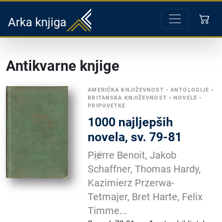
Arka knjiga
Antikvarne knjige
AMERIČKA KNJIŽEVNOST
•
ANTOLOGIJE
•
BRITANSKA KNJIŽEVNOST
•
NOVELE
•
PRIPOVETKE
1000 najljepših
novela, sv. 79-81
Pierre Benoit, Jakob
Schaffner, Thomas Hardy,
Kazimierz Przerwa-
Tetmajer, Bret Harte, Felix
Timme...