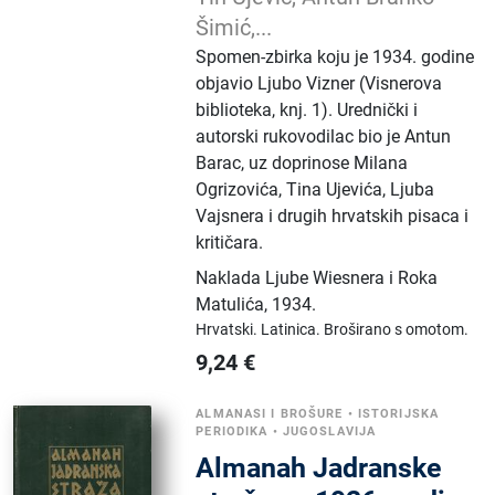
Šimić,...
Spomen-zbirka koju je 1934. godine
objavio Ljubo Vizner (Visnerova
biblioteka, knj. 1). Urednički i
autorski rukovodilac bio je Antun
Barac, uz doprinose Milana
Ogrizovića, Tina Ujevića, Ljuba
Vajsnera i drugih hrvatskih pisaca i
kritičara.
Naklada Ljube Wiesnera i Roka
Matulića
,
1934.
Hrvatski.
Latinica.
Broširano s omotom.
9,24
€
ALMANASI I BROŠURE
•
ISTORIJSKA
PERIODIKA
•
JUGOSLAVIJA
Almanah Jadranske