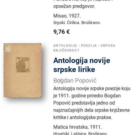
opsežan predgovor.
Misao
,
1927.
Srpski.
Ćirilica.
Broširano.
9,76
€
ANTOLOGIJE
•
POEZIJA
•
SRPSKA
KNJIŽEVNOST
Antologija novije
srpske lirike
Bogdan Popović
Antologija novije srpske poezije koju
je 1911. godine priredio Bogdan
Popović predstavlja jedno od
najznačajnijih dela srpske književne
kritike i antologijske prakse.
Matica hrvatska
,
1911.
Hrvatski.
Latinica.
Broširano.