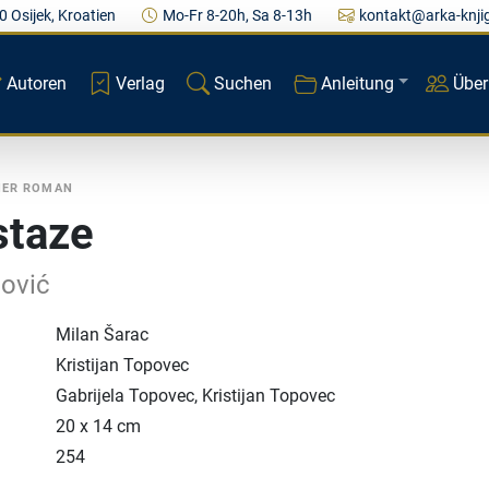
0 Osijek, Kroatien
Mo-Fr 8-20h, Sa 8-13h
kontakt@arka-knji
Autoren
Verlag
Suchen
Anleitung
Über
HER ROMAN
staze
Bović
Milan Šarac
Kristijan Topovec
Gabrijela Topovec, Kristijan Topovec
20 x 14 cm
254