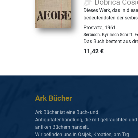
Dobrica Ćosi
Dieses Werk, das in dies
bedeutendsten der serbis
Prosveta
,
1961.
Serbisch.
Kyrillisch Schrift.
F
Das Buch besteht aus dr
11,42
€
Ark Bücher
Ark Bücher ist eine Buch- und
Antiquitätenhandlung, die mit gebrauchten und
antiken Büchern handelt.
Wir befinden uns in Osijek, Kroatien, am Trg