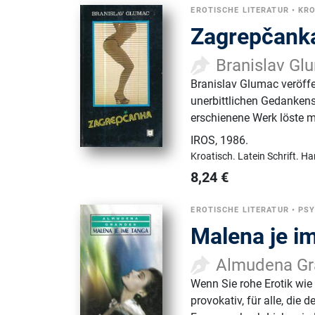
EROTISCHE LITERATUR
•
KRO
Zagrepčank
Branislav Gl
Branislav Glumac veröf
unerbittlichen Gedankens
erschienene Werk löste m
IROS
,
1986.
Kroatisch.
Latein Schrift.
Ha
8,24
€
EROTISCHE LITERATUR
•
PS
Malena je i
Almudena Gr
Wenn Sie rohe Erotik wie
provokativ, für alle, die