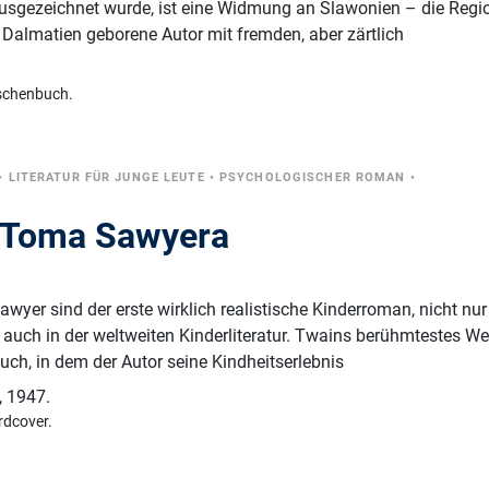
ausgezeichnet wurde, ist eine Widmung an Slawonien – die Regi
in Dalmatien geborene Autor mit fremden, aber zärtlich
schenbuch.
•
LITERATUR FÜR JUNGE LEUTE
•
PSYCHOLOGISCHER ROMAN
•
e Toma Sawyera
yer sind der erste wirklich realistische Kinderroman, nicht nur 
auch in der weltweiten Kinderliteratur. Twains berühmtestes We
uch, in dem der Autor seine Kindheitserlebnis
,
1947.
rdcover.