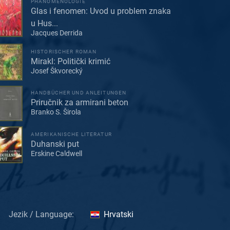
PHÄNOMENOLOGIE
Glas i fenomen: Uvod u problem znaka
u Hus...
Jacques Derrida
HISTORISCHER ROMAN
Mirakl: Politički krimić
Josef Škvorecký
HANDBÜCHER UND ANLEITUNGEN
Priručnik za armirani beton
Branko S. Širola
AMERIKANISCHE LITERATUR
Duhanski put
Erskine Caldwell
Jezik / Language:
Hrvatski