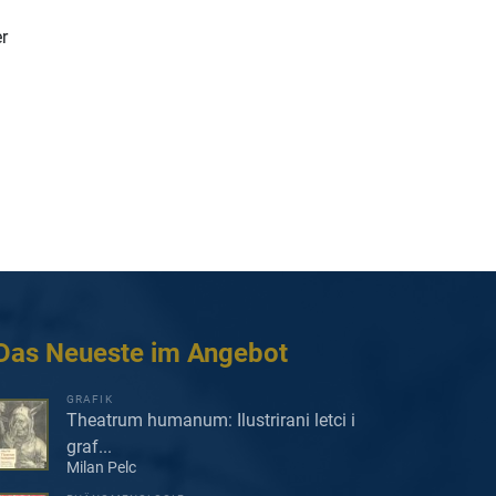
er
Das Neueste im Angebot
GRAFIK
Theatrum humanum: Ilustrirani letci i
graf...
Milan Pelc