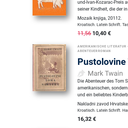
und-Ivan-Kozarac-Preis 
seiner Kindheit, die der 
Mozaik knjiga
,
20112.
Kroatisch.
Latein Schrift.
Ta
10,40
€
11,56
AMERIKANISCHE LITERATUR
ABENTEUERROMAN
Pustolovin
Mark Twain
Die Abenteuer des Tom Saw
amerikanischen, sondern 
und ein beliebtes Kinderb
Nakladni zavod Hrvatske
Kroatisch.
Latein Schrift.
Ha
16,32
€