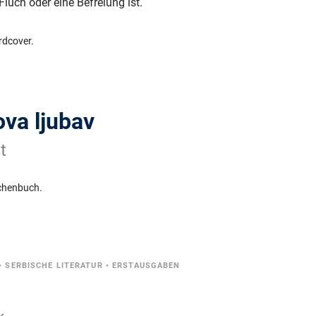
Fluch oder eine Befreiung ist.
rdcover.
va ljubav
t
chenbuch.
•
SERBISCHE LITERATUR
•
ERSTAUSGABEN