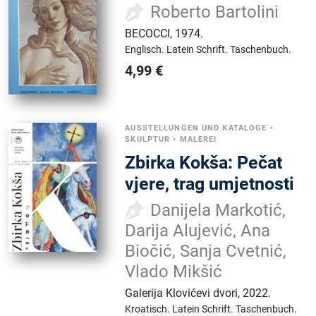
Roberto Bartolini
BECOCCI
,
1974.
Englisch.
Latein Schrift.
Taschenbuch.
4,99
€
AUSSTELLUNGEN UND KATALOGE
•
SKULPTUR
•
MALEREI
Zbirka Kokša: Pečat
vjere, trag umjetnosti
Danijela Markotić,
Darija Alujević, Ana
Biočić, Sanja Cvetnić,
Vlado Mikšić
Galerija Klovićevi dvori
,
2022.
Kroatisch.
Latein Schrift.
Taschenbuch.