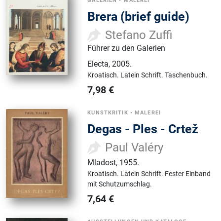
GALERIEN
•
MALEREI
Brera (brief guide)
Stefano Zuffi
Führer zu den Galerien
Electa
,
2005.
Kroatisch.
Latein Schrift.
Taschenbuch.
7,98
€
KUNSTKRITIK
•
MALEREI
Degas - Ples - Crtež
Paul Valéry
Mladost
,
1955.
Kroatisch.
Latein Schrift.
Fester Einband
mit Schutzumschlag.
7,64
€