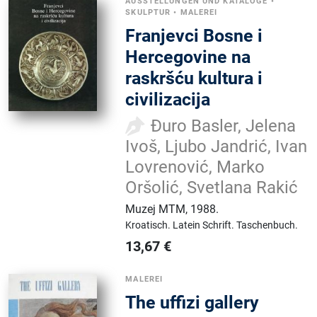
AUSSTELLUNGEN UND KATALOGE
•
SKULPTUR
•
MALEREI
Franjevci Bosne i
Hercegovine na
raskršću kultura i
civilizacija
Đuro Basler, Jelena
Ivoš, Ljubo Jandrić, Ivan
Lovrenović, Marko
Oršolić, Svetlana Rakić
Muzej MTM
,
1988.
Kroatisch.
Latein Schrift.
Taschenbuch.
13,67
€
MALEREI
The uffizi gallery