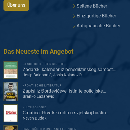
Über uns
Seltene Bücher
Einzigartige Bücher
Antiquarische Bücher
Das Neueste im Angebot
GESCHICHTE DER KIRCHE
Zadarski kalendar iz benediktinskog samost...
Josip Balabanić, Josip Kolanović
KROATISCHE LITERATUR
Zapisi iz Đorđevićeve: istinite policijske...
Branko Lazarević
KULTUROLOGIE
Croatica: Hrvatski udio u svjetskoj baštin...
Neven Budak
HANDBÜCHER UND ANLEITUNGEN