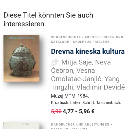
Diese Titel könnten Sie auch
interessieren
VORGESCHICHTE
•
AUSSTELLUNGEN UND
KATALOGE
•
SKULPTUR
•
MALEREI
Drevna kineska kultura
Mitja Saje, Neva
Čebron, Vesna
Crnolatac-Janjić, Yang
Tingzhi, Vladimir Devidé
Muzej MTM
,
1984.
Kroatisch.
Latein Schrift.
Taschenbuch.
4,77
-
5,96
€
5,96
HANDBÜCHER UND ANLEITUNGEN
•