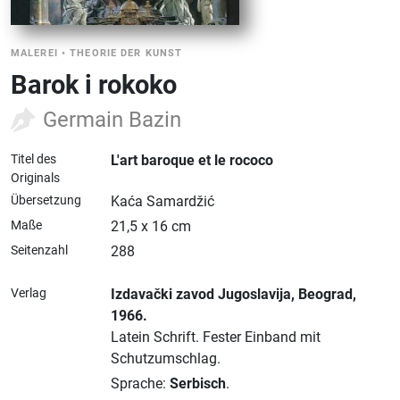
MALEREI
•
THEORIE DER KUNST
Barok i rokoko
Germain Bazin
Titel des
L'art baroque et le rococo
Originals
Übersetzung
Kaća Samardžić
Maße
21,5 x 16 cm
Seitenzahl
288
Verlag
Izdavački zavod Jugoslavija
, Beograd
,
1966.
Latein Schrift.
Fester Einband mit
Schutzumschlag.
Sprache:
Serbisch
.