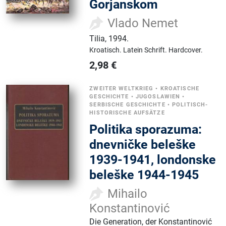
Gorjanskom
Vlado Nemet
Tilia
,
1994.
Kroatisch.
Latein Schrift.
Hardcover.
2,98
€
ZWEITER WELTKRIEG
•
KROATISCHE
GESCHICHTE
•
JUGOSLAWIEN
•
SERBISCHE GESCHICHTE
•
POLITISCH-
HISTORISCHE AUFSÄTZE
Politika sporazuma:
dnevničke beleške
1939-1941, londonske
beleške 1944-1945
Mihailo
Konstantinović
Die Generation, der Konstantinović