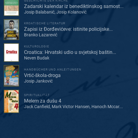
GESCHICHTE DER KIRCHE
Zadarski kalendar iz benediktinskog samost...
Josip Balabanić, Josip Kolanović
KROATISCHE LITERATUR
Zapisi iz Đorđevićeve: istinite policijske...
Branko Lazarević
KULTUROLOGIE
Croatica: Hrvatski udio u svjetskoj baštin...
Neven Budak
HANDBÜCHER UND ANLEITUNGEN
Vrtić-škola-droga
Josip Janković
SPIRITUALITÄT
Melem za dušu 4
Jack Canfield, Mark Victor Hansen, Hanoch Mccar...