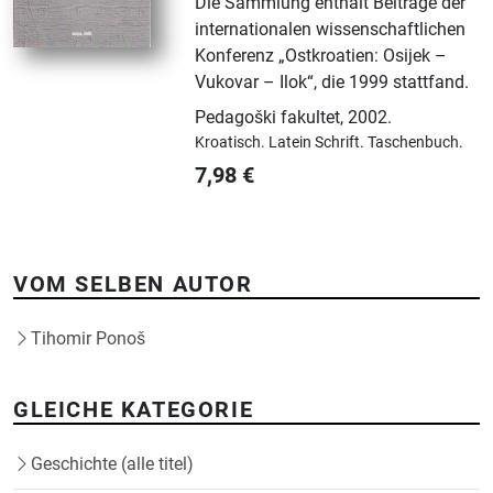
Die Sammlung enthält Beiträge der
internationalen wissenschaftlichen
Konferenz „Ostkroatien: Osijek –
Vukovar – Ilok“, die 1999 stattfand.
Pedagoški fakultet
,
2002.
Kroatisch.
Latein Schrift.
Taschenbuch.
7,98
€
VOM SELBEN AUTOR
Tihomir Ponoš
GLEICHE KATEGORIE
Geschichte (alle titel)