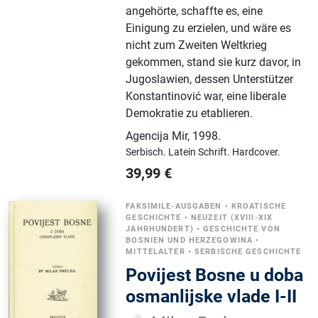
angehörte, schaffte es, eine
Einigung zu erzielen, und wäre es
nicht zum Zweiten Weltkrieg
gekommen, stand sie kurz davor, in
Jugoslawien, dessen Unterstützer
Konstantinović war, eine liberale
Demokratie zu etablieren.
Agencija Mir
,
1998.
Serbisch.
Latein Schrift.
Hardcover.
39,99
€
FAKSIMILE-AUSGABEN
•
KROATISCHE
GESCHICHTE
•
NEUZEIT (XVIII-XIX
JAHRHUNDERT)
•
GESCHICHTE VON
BOSNIEN UND HERZEGOWINA
•
MITTELALTER
•
SERBISCHE GESCHICHTE
Povijest Bosne u doba
osmanlijske vlade I-II