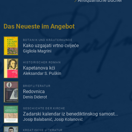
Antiquarische Bücher
Das Neueste im Angebot
BOTANIK UND KRÄUTERKUNDE
Kako uzgajati vrtno cvijeće
Gigliola Magrini
HISTORISCHER ROMAN
Kapetanova kći
Aleksandar S. Puškin
BRIEFLITERATUR
Redovnica
Denis Diderot
GESCHICHTE DER KIRCHE
Zadarski kalendar iz benediktinskog samost...
Josip Balabanić, Josip Kolanović
KROATISCHE LITERATUR