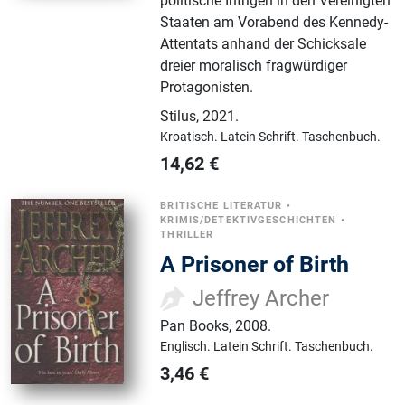
politische Intrigen in den Vereinigten
Staaten am Vorabend des Kennedy-
Attentats anhand der Schicksale
dreier moralisch fragwürdiger
Protagonisten.
Stilus
,
2021.
Kroatisch.
Latein Schrift.
Taschenbuch.
14,62
€
BRITISCHE LITERATUR
•
KRIMIS/DETEKTIVGESCHICHTEN
•
THRILLER
A Prisoner of Birth
Jeffrey Archer
Pan Books
,
2008.
Englisch.
Latein Schrift.
Taschenbuch.
3,46
€