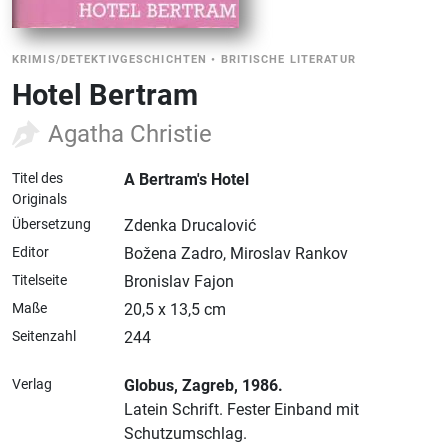
KRIMIS/DETEKTIVGESCHICHTEN
•
BRITISCHE LITERATUR
Hotel Bertram
Agatha Christie
Titel des
A Bertram's Hotel
Originals
Übersetzung
Zdenka Drucalović
Editor
Božena Zadro, Miroslav Rankov
Titelseite
Bronislav Fajon
Maße
20,5 x 13,5 cm
Seitenzahl
244
Verlag
Globus
, Zagreb
, 1986.
Latein Schrift.
Fester Einband mit
Schutzumschlag.