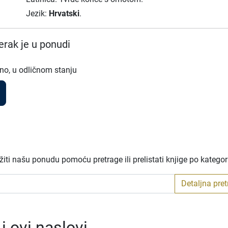
Jezik:
Hrvatski
.
rak je u ponudi
no, u odličnom stanju
iti našu ponudu pomoću pretrage ili prelistati knjige po katego
Detaljna pre
 ovi naslovi