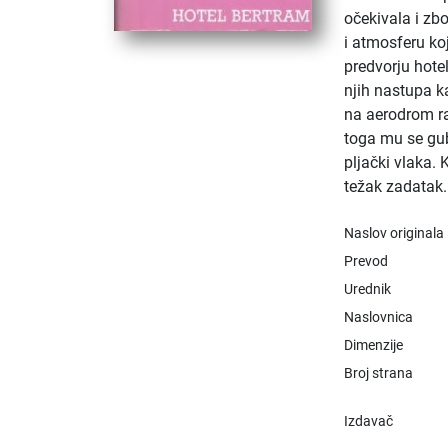
očekivala i zbo
i atmosferu koj
predvorju hotel
njih nastupa k
na aerodrom ra
toga mu se gub
pljački vlaka.
težak zadatak. 
Naslov originala
Prevod
Urednik
Naslovnica
Dimenzije
Broj strana
Izdavač