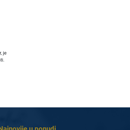
, je
ti.
Najnovije u ponudi