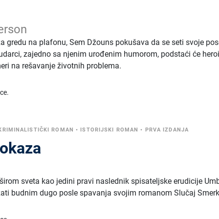
erson
za gredu na plafonu, Sem Džouns pokušava da se seti svoje po
 udarci, zajedno sa njenim urođenim humorom, podstaći će hero
eri na rešavanje životnih problema.
ice.
KRIMINALISTIČKI ROMAN
•
ISTORIJSKI ROMAN
•
PRVA IZDANJA
rokaza
 širom sveta kao jedini pravi naslednik spisateljske erudicije Um
 držati budnim dugo posle spavanja svojim romanom Slučaj Smer