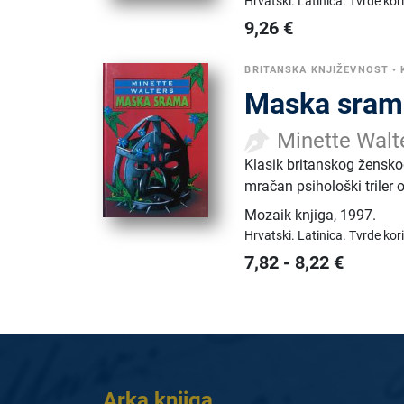
Hrvatski.
Latinica.
Tvrde kor
9,26
€
BRITANSKA KNJIŽEVNOST
•
Maska sram
Minette Walt
Klasik britanskog žensko
mračan psihološki triler 
Mozaik knjiga
,
1997.
Hrvatski.
Latinica.
Tvrde kor
7,82
-
8,22
€
Arka knjiga