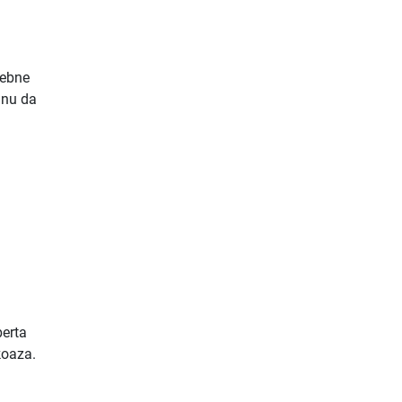
sebne
inu da
berta
koaza.