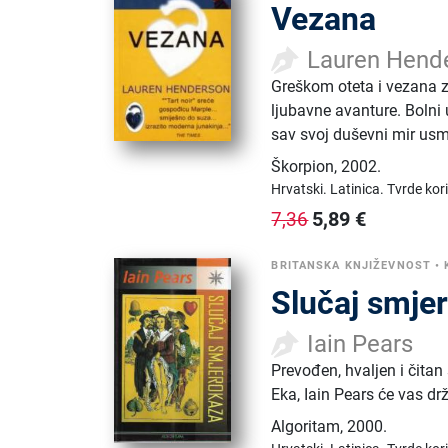
Vezana
Lauren Hend
Greškom oteta i vezana 
ljubavne avanture. Bolni
sav svoj duševni mir usm
Škorpion
,
2002.
Hrvatski.
Latinica.
Tvrde kor
5,89
€
7,36
BRITANSKA KNJIŽEVNOST
•
Slučaj smje
Iain Pears
Prevođen, hvaljen i čitan
Eka, Iain Pears će vas
Algoritam
,
2000.