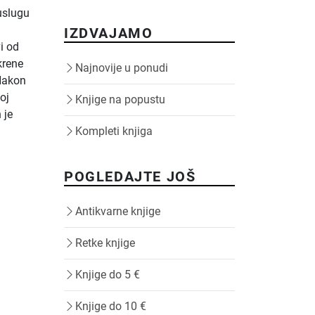
 uslugu
IZDVAJAMO
vi od
krene
Najnovije u ponudi
 Nakon
oj
Knjige na popustu
 je
Kompleti knjiga
POGLEDAJTE JOŠ
Antikvarne knjige
Retke knjige
Knjige do 5 €
Knjige do 10 €