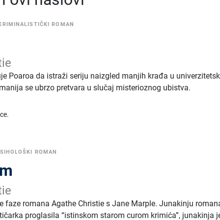
KRIMINALISTIČKI ROMAN
tie
 Poaroa da istraži seriju naizgled manjih krađa u univerzitet
omanija se ubrzo pretvara u slučaj misterioznog ubistva.
ice.
SIHOLOŠKI ROMAN
am
tie
 je faze romana Agathe Christie s Jane Marple. Junakinju roman
itičarka proglasila “istinskom starom curom krimića”, junakinja j