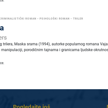
ice.
KRIMINALISTIČKI ROMAN
•
PSIHOLOŠKI ROMAN
•
TRILER
a
ers
g trilera, Maska srama (1994), autorke popularnog romana Vajar
o manipulaciji, porodičnim tajnama i granicama ljudske okrutnos
ice.
Pogledajte još