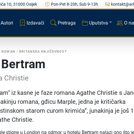
ića 10, 31000 Osijek
Pon-Pet 8-20h, Sub 9-13h
kontakt@ark
Autori
Izdavači
Pretraga
Uputstva
O n
I ROMAN
•
BRITANSKA KNJIŽEVNOST
 Bertram
 Christie
ram" iz kasne je faze romana Agathe Christie s Ja
akinju romana, gđicu Marple, jedna je kritičarka
“istinskom starom curom krimića”, junakinja je još 
the Christie.
e stigne u London na odmor, u hotelu Bertram nalazi ono što j