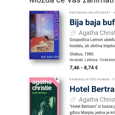
BRITANSKA KNJIŽEVNOST
•
Bija baja buf
Agatha Chris
Gospođica Lemon ubeđuje
hostelu, ali obična klept
Globus
,
1986.
Hrvatski.
Latinica.
Tvrde kor
7,46
-
8,74
€
KRIMINALISTIČKI ROMAN
•
P
Hotel Bertr
Agatha Chris
"Hotel Bertram" iz kasne
gđicu Marple, jedna je kr