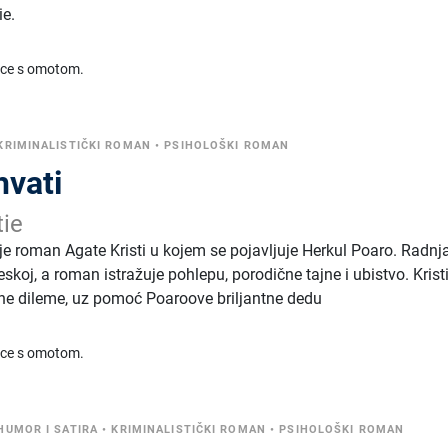
ie.
ice s omotom.
KRIMINALISTIČKI ROMAN
•
PSIHOLOŠKI ROMAN
hvati
tie
je roman Agate Kristi u kojem se pojavljuje Herkul Poaro. Radnj
eskoj, a roman istražuje pohlepu, porodične tajne i ubistvo. Krist
lne dileme, uz pomoć Poaroove briljantne dedu
ice s omotom.
HUMOR I SATIRA
•
KRIMINALISTIČKI ROMAN
•
PSIHOLOŠKI ROMAN