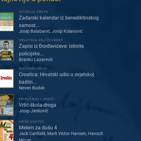
ISTORIJA CRKVE
Zadarski kalendar iz benediktinskog
samost...
Josip Balabanić, Josip Kolanović
HRVATSKA KNJIŽEVNOST
Zapisi iz Đorđevićeve: istinite
policijske...
Branko Lazarević
KULTUROLOGIJA
Croatica: Hrvatski udio u svjetskoj
baštin...
Neven Budak
PRIRUČNICI I VODIČI
Vrtić-škola-droga
Josip Janković
HRIŠĆANSTVO
Melem za dušu 4
Jack Canfield, Mark Victor Hansen, Hanoch
Mccar...