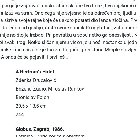
g čega je zapravo i došla: starinski uređen hotel, besprijekornu
a izaziva strah. Ono čega nije svjesna je da određen broj ljudi u
a skriva svoje tajne koje će uskoro postati dio lanca zločina. Pr
ada jedan od gostiju, rastreseni kanonik Pennyfather, zabunom 
nije no što je trebao. Pri povratku u sobu netko ga onesvijesti.
i svaki trag. Netko sličan njemu viđen je u noći nestanka u jedn
 Karike lanca nižu se jedna za drugom i pred Jane Marple stavljen
A onda će se pojaviti i prvi leš…
A Bertram's Hotel
Zdenka Drucalović
Božena Zadro, Miroslav Rankov
Bronislav Fajon
20,5 x 13,5 cm
244
Globus
, Zagreb
, 1986.
Latinica.
Tvrde korice s omotom.