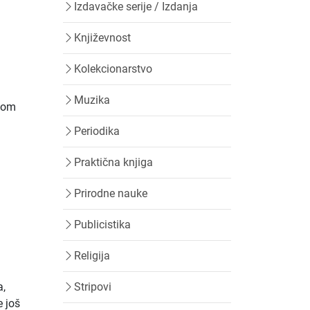
Izdavačke serije / Izdanja
Književnost
Kolekcionarstvo
Muzika
skom
Periodika
Praktična knjiga
Prirodne nauke
Publicistika
Religija
a,
Stripovi
e još