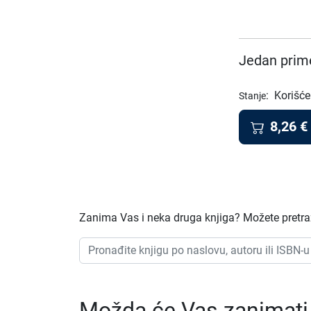
Jedan prime
:
Korišće
Stanje
8,26
€
Zanima Vas i neka druga knjiga? Možete pretraž
Možda će Vas zanimati i