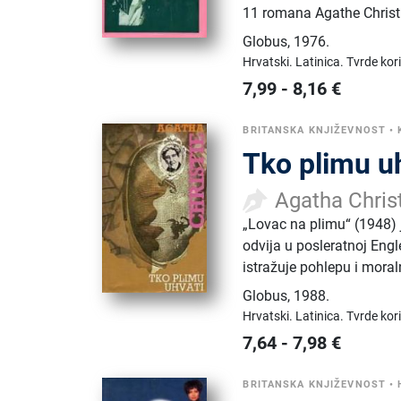
11 romana Agathe Christ
Globus
,
1976.
Hrvatski.
Latinica.
Tvrde kor
7,99
-
8,16
€
BRITANSKA KNJIŽEVNOST
•
Tko plimu u
Agatha Chris
„Lovac na plimu“ (1948) 
odvija u posleratnoj Engl
istražuje pohlepu i mora
Globus
,
1988.
Hrvatski.
Latinica.
Tvrde kor
7,64
-
7,98
€
BRITANSKA KNJIŽEVNOST
•