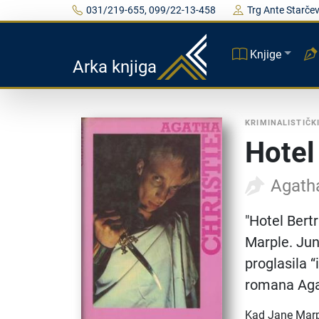
031/219-655, 099/22-13-458
Trg Ante Starčev
Knjige
Arka knjiga
KRIMINALISTIČK
Hotel
Agatha
"Hotel Bert
Marple. Jun
proglasila 
romana Aga
Kad Jane Marpl