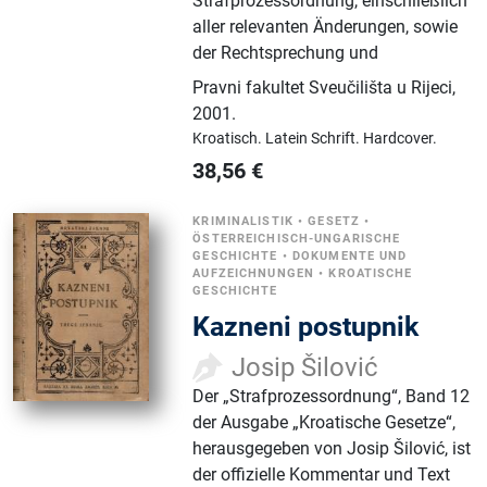
Strafprozessordnung, einschließlich
aller relevanten Änderungen, sowie
der Rechtsprechung und
Pravni fakultet Sveučilišta u Rijeci
,
2001.
Kroatisch.
Latein Schrift.
Hardcover.
38,56
€
KRIMINALISTIK
•
GESETZ
•
ÖSTERREICHISCH-UNGARISCHE
GESCHICHTE
•
DOKUMENTE UND
AUFZEICHNUNGEN
•
KROATISCHE
GESCHICHTE
Kazneni postupnik
Josip Šilović
Der „Strafprozessordnung“, Band 12
der Ausgabe „Kroatische Gesetze“,
herausgegeben von Josip Šilović, ist
der offizielle Kommentar und Text