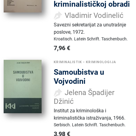
kriminalističkoj obradi
Vladimir Vodinelić
Savezni sekretarijat za unutrašnje
poslove
,
1972.
Kroatisch.
Latein Schrift.
Taschenbuch.
7,96
€
KRIMINALISTIK
•
KRIMINOLOGIJA
Samoubistva u
Vojvodini
Jelena Špadijer
Džinić
Institut za kriminološka i
kriminalistička istraživanja
,
1966.
Serbisch.
Latein Schrift.
Taschenbuch.
3,98
€