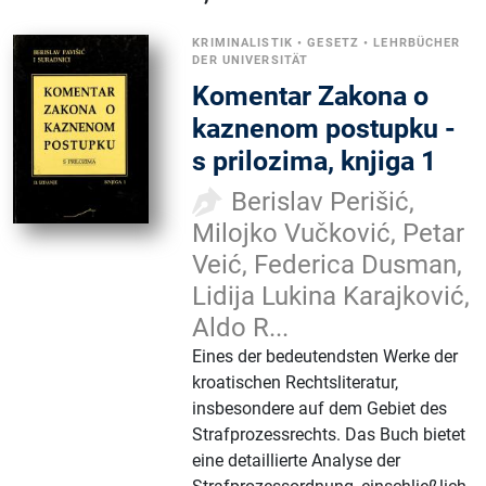
KRIMINALISTIK
•
GESETZ
•
LEHRBÜCHER
DER UNIVERSITÄT
Komentar Zakona o
kaznenom postupku -
s prilozima, knjiga 1
Berislav Perišić,
Milojko Vučković, Petar
Veić, Federica Dusman,
Lidija Lukina Karajković,
Aldo R...
Eines der bedeutendsten Werke der
kroatischen Rechtsliteratur,
insbesondere auf dem Gebiet des
Strafprozessrechts. Das Buch bietet
eine detaillierte Analyse der