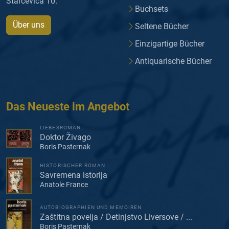
Starčevića 10.
Buchsets
Über uns
Seltene Bücher
Einzigartige Bücher
Antiquarische Bücher
Das Neueste im Angebot
LIEBESROMAN
Doktor Živago
Boris Pasternak
HISTORISCHER ROMAN
Savremena istorija
Anatole France
AUTOBIOGRAPHIEN UND MEMOIREN
Zaštitna povelja / Detinjstvo Liversove / ...
Boris Pasternak