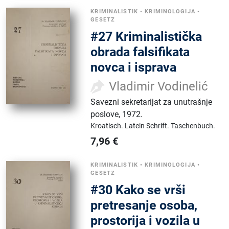
KRIMINALISTIK
•
KRIMINOLOGIJA
•
GESETZ
#27 Kriminalistička
obrada falsifikata
novca i isprava
Vladimir Vodinelić
Savezni sekretarijat za unutrašnje
poslove
,
1972.
Kroatisch.
Latein Schrift.
Taschenbuch.
7,96
€
KRIMINALISTIK
•
KRIMINOLOGIJA
•
GESETZ
#30 Kako se vrši
pretresanje osoba,
prostorija i vozila u