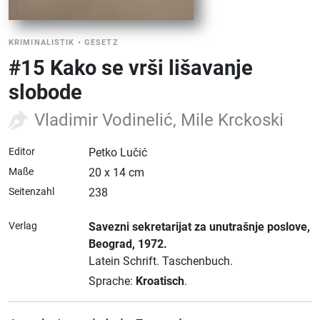
KRIMINALISTIK
•
GESETZ
#15 Kako se vrši lišavanje
slobode
Vladimir Vodinelić, Mile Krckoski
Editor
Petko Lučić
Maße
20 x 14 cm
Seitenzahl
238
Verlag
Savezni sekretarijat za unutrašnje poslove
,
Beograd
, 1972.
Latein Schrift.
Taschenbuch.
Sprache:
Kroatisch
.