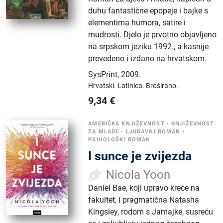
duhu fantastične epopeje i bajke s
elementima humora, satire i
mudrosti. Djelo je prvotno objavljeno
na srpskom jeziku 1992., a kasnije
prevedeno i izdano na hrvatskom.
SysPrint
,
2009.
Hrvatski.
Latinica.
Broširano.
9,34
€
AMERIČKA KNJIŽEVNOST
•
KNJIŽEVNOST
ZA MLADE
•
LJUBAVNI ROMAN
•
PSIHOLOŠKI ROMAN
I sunce je zvijezda
Nicola Yoon
Daniel Bae, koji upravo kreće na
fakultet, i pragmatična Natasha
Kingsley, rodom s Jamajke, susreću