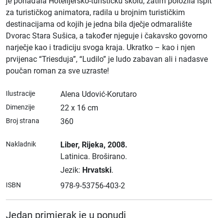
je pohađala Hotelijersko-turističku školu, zatim položila ispit
za turističkog animatora, radila u brojnim turističkim
destinacijama od kojih je jedna bila dječje odmaralište
Dvorac Stara Sušica, a također njeguje i čakavsko govorno
narječje kao i tradiciju svoga kraja. Ukratko – kao i njen
prvijenac “Triesduja”, “Ludilo” je ludo zabavan ali i nadasve
poučan roman za sve uzraste!
Ilustracije
Alena Udović-Korutaro
Dimenzije
22 x 16 cm
Broj strana
360
Nakladnik
Liber
, Rijeka
, 2008.
Latinica.
Broširano.
Jezik:
Hrvatski
.
ISBN
978-9-53756-403-2
Jedan primjerak je u ponudi