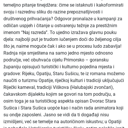
temeljno pitanje tinejdžera: čime se istaknuti i kakoformirati
svoju i razrednu sliku do razine prepoznatljivosti i
društvenog prihvaćanja? Odgovor pronalaze u kampanji za
odličan uspjeh i čitanje u ostvarenju težnje za prestižnim
imenom “Naj razreda”. To ujedno izražava glavnu pouku
djela: najbolji put je trudom iučenjem doći do željenog cilja
što je, naime moguće čak i ako se u procesu ludo zabavlja!
Radnja nije smještena na samo jedno mjesto odnosno
područje, već obuhvaća cijelu Primorsko – goransku
županiju opisujući turistički i kulturno pojedina mjesta i
gradove: Rijeku, Opatiju, Staru Sušicu, te iz romana možemo
naučiti o turizmu Opatije, riječkoj kulturi i tradiciji uključujući
Riječki karneval, tradiciji Viškova (Halubajski zvončari),
čakavskom dijalektu kojim se govori na tom području, a
osim toga je sa turističkog aspekta opisan Dvorac Stara
Sušica i Stara Sušica uopće kao i način rada animatora koji
su ondje zaposleni. Jasno se vidi da ti događaji nisu
izmišljeni, već se temelje na autoričinom iskustvu; u Opatiji