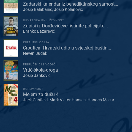
Zadarski kalendar iz benediktinskog samost...
Josip Balabanić, Josip Kolanović
HRVATSKA KNJIŽEVNOST
Zapisi iz Đorđevićeve: istinite policijske...
Branko Lazarević
KULTUROLOGIJA
Croatica: Hrvatski udio u svjetskoj baštin...
Neven Budak
PRIRUČNICI I VODIČI
Vrtić-škola-droga
Josip Janković
DUHOVNOST
Melem za dušu 4
Jack Canfield, Mark Victor Hansen, Hanoch Mccar...