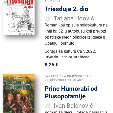
ZA MLADE
Triesduja 2. dio
Tatjana Udović
Roman koji opisuje mikrokulturu na
liniji br. 32, u autobusu koji prevozi
opatijske srednjoškolce iz Rijeke u
Opatiju i obrnuto.
Udruga za kulturu Ča?
,
2022.
Hrvatski.
Latinica.
Broširano.
8,26
€
FANTASTIČNA KNJIŽEVNOST
•
KNJIŽEVNOST ZA MLADE
Princ Humorabi od
Plusopotamije
Ivan Balenović
Roman za djecu i mlade, napisan u