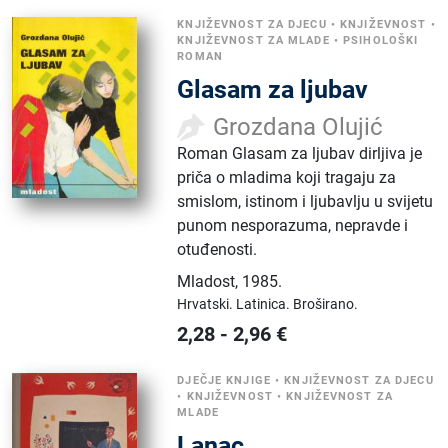
KNJIŽEVNOST ZA DJECU
•
KNJIŽEVNOST
•
KNJIŽEVNOST ZA MLADE
•
PSIHOLOŠKI
ROMAN
Glasam za ljubav
Grozdana Olujić
Roman Glasam za ljubav dirljiva je
priča o mladima koji tragaju za
smislom, istinom i ljubavlju u svijetu
punom nesporazuma, nepravde i
otuđenosti.
Mladost
,
1985.
Hrvatski.
Latinica.
Broširano.
2,28
-
2,96
€
DJEČJE KNJIGE
•
KNJIŽEVNOST ZA DJECU
•
KNJIŽEVNOST
•
KNJIŽEVNOST ZA
MLADE
Lanac