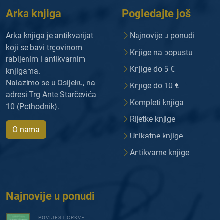
Arka knjiga
Pogledajte još
Arka knjiga je antikvarijat
Najnovije u ponudi
koji se bavi trgovinom
Knjige na popustu
rabljenim i antikvarnim
Knjige do 5 €
knjigama.
Nalazimo se u Osijeku, na
Knjige do 10 €
adresi Trg Ante Starčevića
Kompleti knjiga
10 (Pothodnik).
Rijetke knjige
O nama
Unikatne knjige
Antikvarne knjige
Najnovije u ponudi
POVIJEST CRKVE