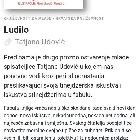
KNJIŽEVNOST ZA MLADE
•
HRVATSKA KNJIŽEVNOST
Ludilo
Tatjana Udović
Pred nama je drugo prozno ostvarenje mlade
spisateljice Tatjane Udović u kojem nas
ponovno vodi kroz period odrastanja
preslikavajući svoja tinejdžerska iskustva i
iskustva stinejdžerima u fabulu.
Fabula knjige vraća nas u školske dane kada svaki novi dan
donosi nova iskustva, nekadaugodna, nekada neugodna, ali
najčešće zabavna i smiješna. Svakog čitatelja podsjetit će
navlastite moralne dvojbe tipične za pubertet: Prikloniti se
većini ili biti osamljen u kolektivu? Iz nedoumica proizlazi