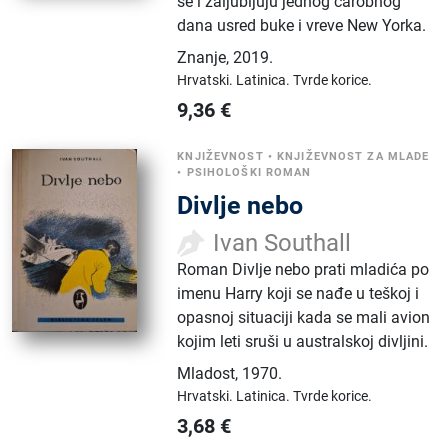
se i zaljubljuju jednog čarobnog
dana usred buke i vreve New Yorka.
Znanje
,
2019.
Hrvatski.
Latinica.
Tvrde korice.
9,36
€
KNJIŽEVNOST
•
KNJIŽEVNOST ZA MLADE
•
PSIHOLOŠKI ROMAN
Divlje nebo
Ivan Southall
Roman Divlje nebo prati mladića po
imenu Harry koji se nađe u teškoj i
opasnoj situaciji kada se mali avion
kojim leti sruši u australskoj divljini.
Mladost
,
1970.
Hrvatski.
Latinica.
Tvrde korice.
3,68
€