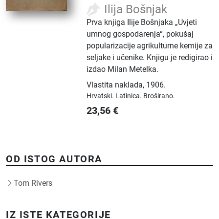
Ilija Bošnjak
Prva knjiga Ilije Bošnjaka „Uvjeti
umnog gospodarenja“, pokušaj
popularizacije agrikulturne kemije za
seljake i učenike. Knjigu je redigirao i
izdao Milan Metelka.
Vlastita naklada
,
1906.
Hrvatski.
Latinica.
Broširano.
23,56
€
OD ISTOG AUTORA
Tom Rivers
IZ ISTE KATEGORIJE