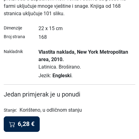
farmi uključuje mnoge vještine i snage. Knjiga od 168
stranica uključuje 101 sliku.
Dimenzije
22 x 15 cm
Broj strana
168
Nakladnik
Vlastita naklada
, New York Metropolitan
area
, 2010.
Latinica.
Broširano.
Jezik:
Engleski
.
Jedan primjerak je u ponudi
:
Korišteno, u odličnom stanju
Stanje
6,28
€