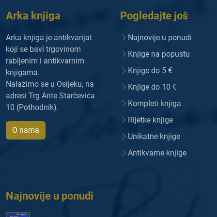
Arka knjiga
Pogledajte još
Arka knjiga je antikvarijat
Najnovije u ponudi
koji se bavi trgovinom
Knjige na popustu
rabljenim i antikvarnim
Knjige do 5 €
knjigama.
Nalazimo se u Osijeku, na
Knjige do 10 €
adresi Trg Ante Starčevića
Kompleti knjiga
10 (Pothodnik).
Rijetke knjige
O nama
Unikatne knjige
Antikvarne knjige
Najnovije u ponudi