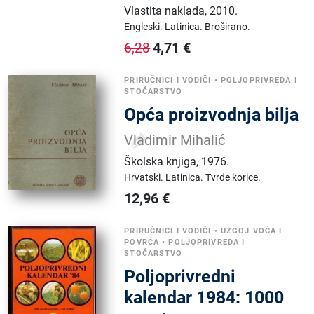
Vlastita naklada
,
2010.
Engleski.
Latinica.
Broširano.
4,71
€
6,28
PRIRUČNICI I VODIČI
•
POLJOPRIVREDA I
STOČARSTVO
Opća proizvodnja bilja
Vladimir Mihalić
Školska knjiga
,
1976.
Hrvatski.
Latinica.
Tvrde korice.
12,96
€
PRIRUČNICI I VODIČI
•
UZGOJ VOĆA I
POVRĆA
•
POLJOPRIVREDA I
STOČARSTVO
Poljoprivredni
kalendar 1984: 1000