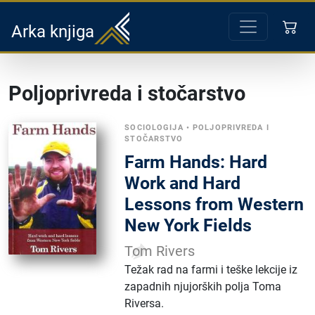
Arka knjiga
Poljoprivreda i stočarstvo
SOCIOLOGIJA
•
POLJOPRIVREDA I
STOČARSTVO
Farm Hands: Hard
Work and Hard
Lessons from Western
New York Fields
Tom Rivers
Težak rad na farmi i teške lekcije iz
zapadnih njujorških polja Toma
Riversa.