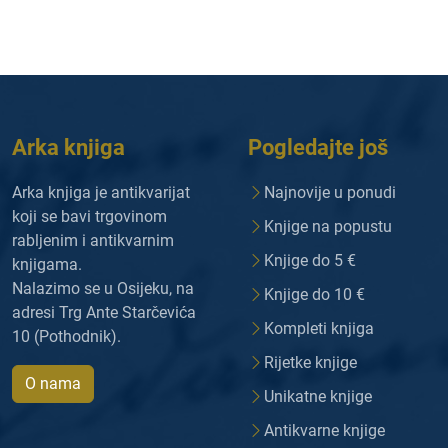
Arka knjiga
Pogledajte još
Arka knjiga je antikvarijat
Najnovije u ponudi
koji se bavi trgovinom
Knjige na popustu
rabljenim i antikvarnim
Knjige do 5 €
knjigama.
Nalazimo se u Osijeku, na
Knjige do 10 €
adresi Trg Ante Starčevića
Kompleti knjiga
10 (Pothodnik).
Rijetke knjige
O nama
Unikatne knjige
Antikvarne knjige