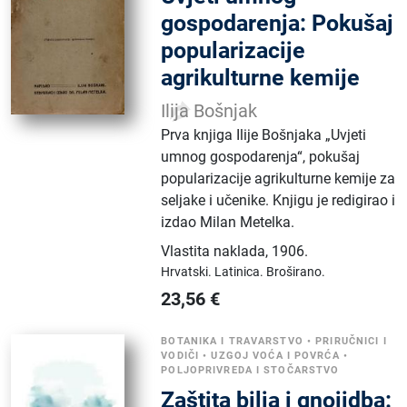
gospodarenja: Pokušaj
popularizacije
agrikulturne kemije
Ilija Bošnjak
Prva knjiga Ilije Bošnjaka „Uvjeti
umnog gospodarenja“, pokušaj
popularizacije agrikulturne kemije za
seljake i učenike. Knjigu je redigirao i
izdao Milan Metelka.
Vlastita naklada
,
1906.
Hrvatski.
Latinica.
Broširano.
23,56
€
BOTANIKA I TRAVARSTVO
•
PRIRUČNICI I
VODIČI
•
UZGOJ VOĆA I POVRĆA
•
POLJOPRIVREDA I STOČARSTVO
Zaštita bilja i gnojidba: