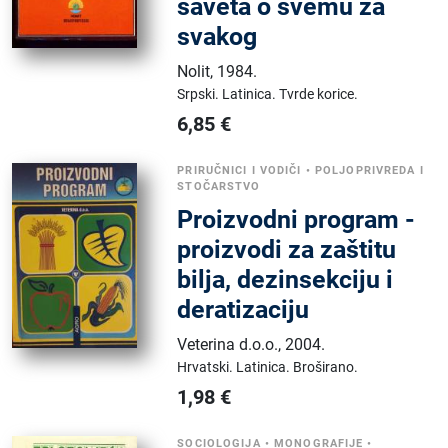
saveta o svemu za
svakog
Nolit
,
1984.
Srpski.
Latinica.
Tvrde korice.
6,85
€
PRIRUČNICI I VODIČI
•
POLJOPRIVREDA I
STOČARSTVO
Proizvodni program -
proizvodi za zaštitu
bilja, dezinsekciju i
deratizaciju
Veterina d.o.o.
,
2004.
Hrvatski.
Latinica.
Broširano.
1,98
€
SOCIOLOGIJA
•
MONOGRAFIJE
•