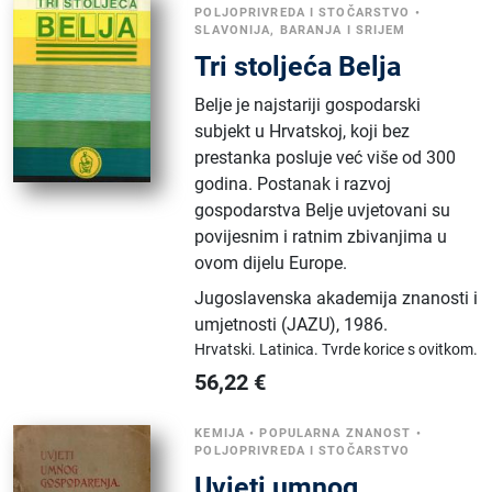
POLJOPRIVREDA I STOČARSTVO
•
SLAVONIJA, BARANJA I SRIJEM
Tri stoljeća Belja
Belje je najstariji gospodarski
subjekt u Hrvatskoj, koji bez
prestanka posluje već više od 300
godina. Postanak i razvoj
gospodarstva Belje uvjetovani su
povijesnim i ratnim zbivanjima u
ovom dijelu Europe.
Jugoslavenska akademija znanosti i
umjetnosti (JAZU)
,
1986.
Hrvatski.
Latinica.
Tvrde korice s ovitkom.
56,22
€
KEMIJA
•
POPULARNA ZNANOST
•
POLJOPRIVREDA I STOČARSTVO
Uvjeti umnog