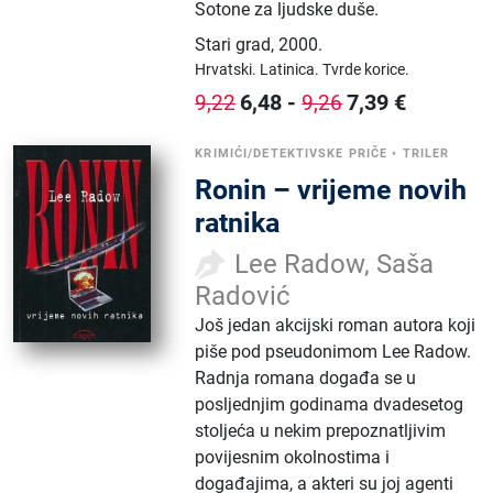
Sotone za ljudske duše.
Stari grad
,
2000.
Hrvatski.
Latinica.
Tvrde korice.
6,48
-
7,39
€
9,22
9,26
KRIMIĆI/DETEKTIVSKE PRIČE
•
TRILER
Ronin – vrijeme novih
ratnika
Lee Radow, Saša
Radović
Još jedan akcijski roman autora koji
piše pod pseudonimom Lee Radow.
Radnja romana događa se u
posljednjim godinama dvadesetog
stoljeća u nekim prepoznatljivim
povijesnim okolnostima i
događajima, a akteri su joj agenti