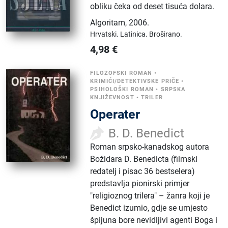
obliku čeka od deset tisuća dolara.
Algoritam
,
2006.
Hrvatski.
Latinica.
Broširano.
4,98
€
FILOZOFSKI ROMAN
•
KRIMIĆI/DETEKTIVSKE PRIČE
•
PSIHOLOŠKI ROMAN
•
SRPSKA
KNJIŽEVNOST
•
TRILER
Operater
B. D. Benedict
Roman srpsko-kanadskog autora
Božidara D. Benedicta (filmski
redatelj i pisac 36 bestselera)
predstavlja pionirski primjer
"religioznog trilera" – žanra koji je
Benedict izumio, gdje se umjesto
špijuna bore nevidljivi agenti Boga i