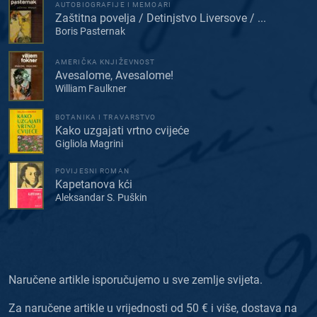
AUTOBIOGRAFIJE I MEMOARI
Zaštitna povelja / Detinjstvo Liversove / ...
Boris Pasternak
AMERIČKA KNJIŽEVNOST
Avesalome, Avesalome!
William Faulkner
BOTANIKA I TRAVARSTVO
Kako uzgajati vrtno cvijeće
Gigliola Magrini
POVIJESNI ROMAN
Kapetanova kći
Aleksandar S. Puškin
Naručene artikle isporučujemo u sve zemlje svijeta.
Za naručene artikle u vrijednosti od 50 € i više, dostava na