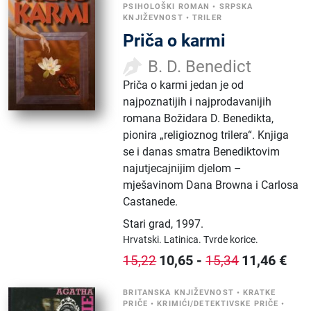
PSIHOLOŠKI ROMAN
•
SRPSKA
KNJIŽEVNOST
•
TRILER
Priča o karmi
B. D. Benedict
Priča o karmi jedan je od
najpoznatijih i najprodavanijih
romana Božidara D. Benedikta,
pionira „religioznog trilera“. Knjiga
se i danas smatra Benediktovim
najutjecajnijim djelom –
mješavinom Dana Browna i Carlosa
Castanede.
Stari grad
,
1997.
Hrvatski.
Latinica.
Tvrde korice.
10,65
-
11,46
€
15,22
15,34
BRITANSKA KNJIŽEVNOST
•
KRATKE
PRIČE
•
KRIMIĆI/DETEKTIVSKE PRIČE
•