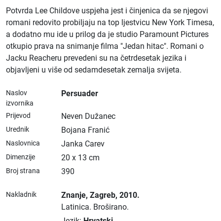
Potvrda Lee Childove uspjeha jest i činjenica da se njegovi
romani redovito probiljaju na top ljestvicu New York Timesa,
a dodatno mu ide u prilog da je studio Paramount Pictures
otkupio prava na snimanje filma "Jedan hitac". Romani o
Jacku Reacheru prevedeni su na četrdesetak jezika i
objavljeni u više od sedamdesetak zemalja svijeta.
Naslov
Persuader
izvornika
Prijevod
Neven Dužanec
Urednik
Bojana Franić
Naslovnica
Janka Carev
Dimenzije
20 x 13 cm
Broj strana
390
Nakladnik
Znanje
, Zagreb
, 2010.
Latinica.
Broširano.
Jezik:
Hrvatski
.