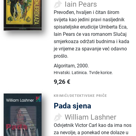
Iain Pears
Prevođen, hvaljen i čitan širom
svijeta kao jedini pravi nasljednik
spisateljske erudicije Umberta Eca,
Iain Pears će vas romanom Slučaj
smjerkoaza održati budnima i kada
je vrijeme za spavanje već odavno
prošlo.
Algoritam
,
2000.
Hrvatski.
Latinica.
Tvrde korice.
9,26
€
KRIMIĆI/DETEKTIVSKE PRIČE
Pada sjena
William Lashner
Odvjetnik Victor Carl kao da ima nos
za nevolje, a ponekad one dolaze u