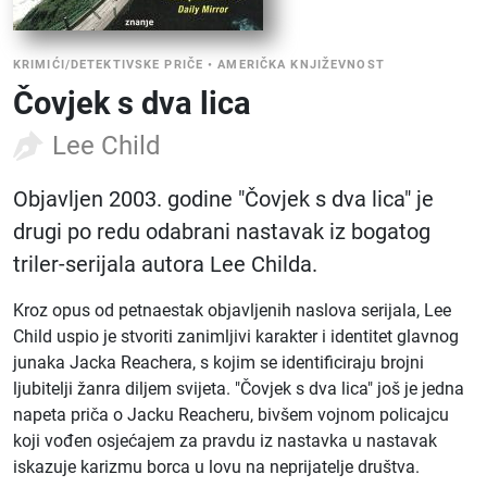
KRIMIĆI/DETEKTIVSKE PRIČE
•
AMERIČKA KNJIŽEVNOST
Čovjek s dva lica
Lee Child
Objavljen 2003. godine "Čovjek s dva lica" je
drugi po redu odabrani nastavak iz bogatog
triler-serijala autora Lee Childa.
Kroz opus od petnaestak objavljenih naslova serijala, Lee
Child uspio je stvoriti zanimljivi karakter i identitet glavnog
junaka Jacka Reachera, s kojim se identificiraju brojni
ljubitelji žanra diljem svijeta. "Čovjek s dva lica" još je jedna
napeta priča o Jacku Reacheru, bivšem vojnom policajcu
koji vođen osjećajem za pravdu iz nastavka u nastavak
iskazuje karizmu borca u lovu na neprijatelje društva.