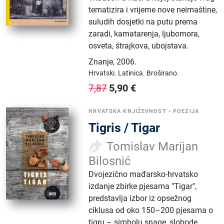
tematizira i vrijeme nove neimaštine,
suludih dosjetki na putu prema
zaradi, kamatarenja, ljubomora,
osveta, štrajkova, ubojstava.
Znanje
,
2006.
Hrvatski.
Latinica.
Broširano.
5,90
€
7,87
HRVATSKA KNJIŽEVNOST
•
POEZIJA
Tigris / Tigar
Tomislav Marijan
Bilosnić
Dvojezično mađarsko-hrvatsko
izdanje zbirke pjesama "Tigar",
predstavlja izbor iz opsežnog
ciklusa od oko 150–200 pjesama o
tigru – simbolu snage, slobode,