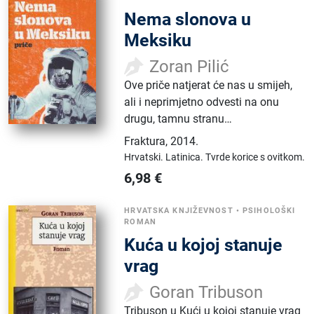
Nema slonova u
Meksiku
Zoran Pilić
Ove priče natjerat će nas u smijeh,
ali i neprimjetno odvesti na onu
drugu, tamnu stranu…
Fraktura
,
2014.
Hrvatski.
Latinica.
Tvrde korice s ovitkom.
6,98
€
HRVATSKA KNJIŽEVNOST
•
PSIHOLOŠKI
ROMAN
Kuća u kojoj stanuje
vrag
Goran Tribuson
Tribuson u Kući u kojoj stanuje vrag