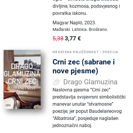
divljine, kozmosa, podsvjesnog i
povratka iskonu.
Magyar Napló
,
2023.
Mađarski.
Latinica.
Broširano.
3,77
€
5,38
HRVATSKA KNJIŽEVNOST
•
POEZIJA
Crni zec (sabrane i
nove pjesme)
Drago Glamuzina
Naslovna pjesma “Crni zec”
predstavlja svojevrsni simbolistički
manevar unutar “stvarnosne”
poezije, jer poput Baudelaireovog
“Albatrosa”, posjeduje naglašen
jednoznačni naboj.