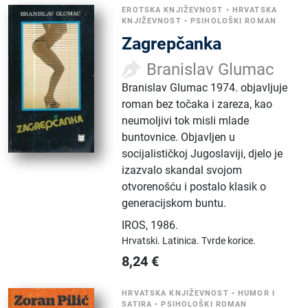
EROTSKA KNJIŽEVNOST
•
HRVATSKA
KNJIŽEVNOST
•
PSIHOLOŠKI ROMAN
Zagrepčanka
Branislav Glumac
Branislav Glumac 1974. objavljuje
roman bez točaka i zareza, kao
neumoljivi tok misli mlade
buntovnice. Objavljen u
socijalističkoj Jugoslaviji, djelo je
izazvalo skandal svojom
otvorenošću i postalo klasik o
generacijskom buntu.
IROS
,
1986.
Hrvatski.
Latinica.
Tvrde korice.
8,24
€
HRVATSKA KNJIŽEVNOST
•
HUMOR I
SATIRA
•
PSIHOLOŠKI ROMAN