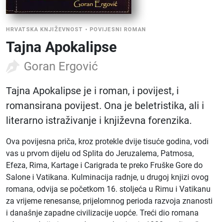
HRVATSKA KNJIŽEVNOST
•
POVIJESNI ROMAN
Tajna Apokalipse
Goran Ergović
Tajna Apokalipse je i roman, i povijest, i
romansirana povijest. Ona je beletristika, ali i
literarno istraživanje i književna forenzika.
Ova povijesna priča, kroz protekle dvije tisuće godina, vodi
vas u prvom dijelu od Splita do Jeruzalema, Patmosa,
Efeza, Rima, Kartage i Carigrada te preko Fruške Gore do
Salone i Vatikana. Kulminacija radnje, u drugoj knjizi ovog
romana, odvija se početkom 16. stoljeća u Rimu i Vatikanu
za vrijeme renesanse, prijelomnog perioda razvoja znanosti
i današnje zapadne civilizacije uopće. Treći dio romana