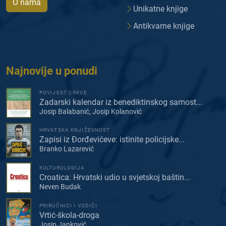
O nama
Unikatne knjige
Antikvarne knjige
Najnovije u ponudi
POVIJEST CRKVE
Zadarski kalendar iz benediktinskog samost...
Josip Balabanić, Josip Kolanović
HRVATSKA KNJIŽEVNOST
Zapisi iz Đorđevićeve: istinite policijske...
Branko Lazarević
KULTUROLOGIJA
Croatica: Hrvatski udio u svjetskoj baštin...
Neven Budak
PRIRUČNICI I VODIČI
Vrtić-škola-droga
Josip Janković