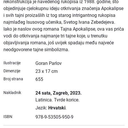
rekonstrukcija je navedenog rukopisa iz 1988. godine, što
objedinjuje cjelokupnu ideju otkrivanja značenja Apokalipse
i svih tajni proizašlih iz tog starog intrigantnog rukopisa
najmlađeg Isusovog učenika, Svetog Ivana Zebedejeva.
Iako je naslov ovog romana Tajna Apokalipse, ova vas priča
vodi do otkrivanja najmanje tri tajne koje, u trenutku
objavljivanja romana, još uvijek spadaju među najveće
neodgovorene tajne simbolizma.
Ilustracije
Goran Parlov
Dimenzije
23 x 17 cm
Broj strana
655
Nakladnik
24 sata
, Zagreb
, 2023.
Latinica.
Tvrde korice.
Jezik:
Hrvatski
.
ISBN
978-9-53505-950-9