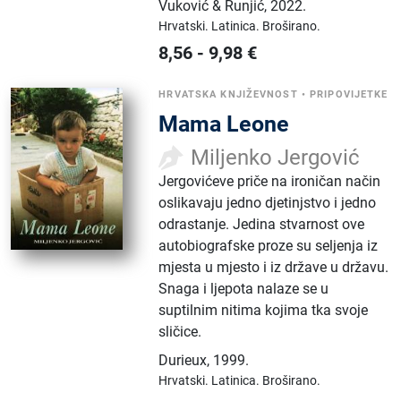
Vuković & Runjić
,
2022.
Hrvatski.
Latinica.
Broširano.
8,56
-
9,98
€
HRVATSKA KNJIŽEVNOST
•
PRIPOVIJETKE
Mama Leone
Miljenko Jergović
Jergovićeve priče na ironičan način
oslikavaju jedno djetinjstvo i jedno
odrastanje. Jedina stvarnost ove
autobiografske proze su seljenja iz
mjesta u mjesto i iz države u državu.
Snaga i ljepota nalaze se u
suptilnim nitima kojima tka svoje
sličice.
Durieux
,
1999.
Hrvatski.
Latinica.
Broširano.