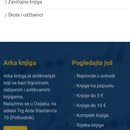
Zavičajna knjiga
Škola i udžbenici
Arka knjiga
Pogledajte još
Arka knjiga je antikvarijat
Najnovije u ponudi
koji se bavi trgovinom
Knjige na popustu
rabljenim i antikvarnim
Knjige do 5 €
knjigama.
Nalazimo se u Osijeku, na
Knjige do 10 €
adresi Trg Ante Starčevića
Kompleti knjiga
10 (Pothodnik).
Rijetke knjige