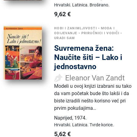
Hrvatski.
Latinica.
Broširano.
9,62
€
HOBI I ZANIMLJIVOSTI
•
MODA I
ODIJEVANJE
•
PRIRUČNICI I VODIČI
•
URADI SAM
Suvremena žena:
Naučite šiti – Lako i
jednostavno
Eleanor Van Zandt
Modeli u ovoj knjizi izabrani su tako
da vam početak bude što lakši i da
biste izradili nešto korisno već pri
prvim pokušajima…
Naprijed
,
1974.
Hrvatski.
Latinica.
Tvrde korice.
5,62
€