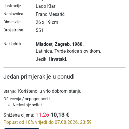
Ilustracije
Lado Klar
Naslovnica
Franc Mesarič
Dimenzije
26 x 19 cm
Broj strana
551
Nakladnik
Mladost
, Zagreb
, 1980.
Latinica.
Tvrde korice s ovitkom.
Jezik:
Hrvatski
.
Jedan primjerak je u ponudi
:
Korišteno, u vrlo dobrom stanju
Stanje
Oštećenja / nepogodnosti:
Nedostaje ovitak
10,13
€
11,26
Snižena cijena
:
Popust od 10% vrijedi do 07.08.2026. 23:59