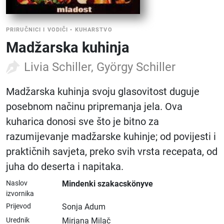
PRIRUČNICI I VODIČI
•
KUHARSTVO
Madžarska kuhinja
Livia Schiller, György Schiller
Madžarska kuhinja svoju glasovitost duguje
posebnom načinu pripremanja jela. Ova
kuharica donosi sve što je bitno za
razumijevanje madžarske kuhinje; od povijesti i
praktičnih savjeta, preko svih vrsta recepata, od
juha do deserta i napitaka.
Naslov
Mindenki szakacskönyve
izvornika
Prijevod
Sonja Adum
Urednik
Mirjana Milač