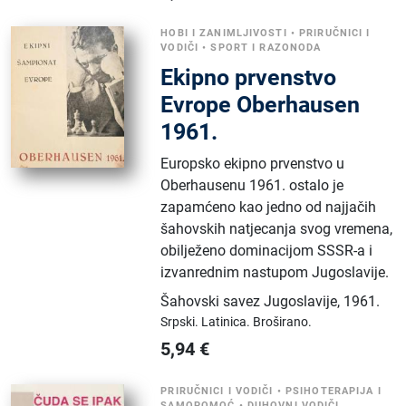
HOBI I ZANIMLJIVOSTI
•
PRIRUČNICI I
VODIČI
•
SPORT I RAZONODA
Ekipno prvenstvo
Evrope Oberhausen
1961.
Europsko ekipno prvenstvo u
Oberhausenu 1961. ostalo je
zapamćeno kao jedno od najjačih
šahovskih natjecanja svog vremena,
obilježeno dominacijom SSSR-a i
izvanrednim nastupom Jugoslavije.
Šahovski savez Jugoslavije
,
1961.
Srpski.
Latinica.
Broširano.
5,94
€
PRIRUČNICI I VODIČI
•
PSIHOTERAPIJA I
SAMOPOMOĆ
•
DUHOVNI VODIČI