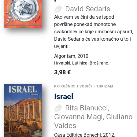
David Sedaris
Ako vam se čini da se ispod
površine ponekad monotone
svakodnevice krije urnebesni apsurd,
David Sedaris će vas konačno u to i
uvjeriti.
Algoritam
,
2010.
Hrvatski.
Latinica.
Broširano.
3,98
€
PRIRUČNICI I VODIČI
•
TURIZAM
Israel
Rita Bianucci,
Giovanna Magi, Giuliano
Valdes
Casa Editrice Bonechi
,
2012.