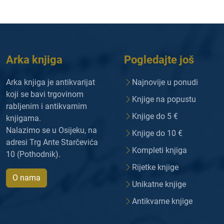
Arka knjiga
Pogledajte još
Arka knjiga je antikvarijat
Najnovije u ponudi
koji se bavi trgovinom
Knjige na popustu
rabljenim i antikvarnim
Knjige do 5 €
knjigama.
Nalazimo se u Osijeku, na
Knjige do 10 €
adresi Trg Ante Starčevića
Kompleti knjiga
10 (Pothodnik).
Rijetke knjige
O nama
Unikatne knjige
Antikvarne knjige