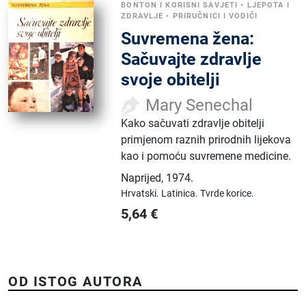
BONTON I KORISNI SAVJETI
•
LJEPOTA I
ZDRAVLJE
•
PRIRUČNICI I VODIČI
Suvremena žena:
Sačuvajte zdravlje
svoje obitelji
Mary Senechal
Kako sačuvati zdravlje obitelji
primjenom raznih prirodnih lijekova
kao i pomoću suvremene medicine.
Naprijed
,
1974.
Hrvatski.
Latinica.
Tvrde korice.
5,64
€
OD ISTOG AUTORA