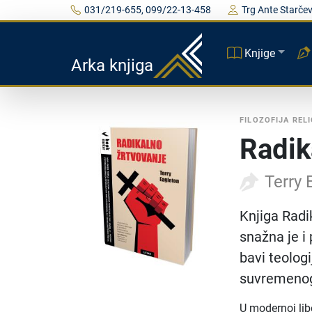
031/219-655, 099/22-13-458
Trg Ante Starčev
Knjige
Arka knjiga
FILOZOFIJA RELI
Radik
Terry 
Knjiga Radi
snažna je i 
bavi teolog
suvremenog,
U modernoj libe