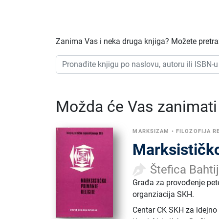
Zanima Vas i neka druga knjiga? Možete pretraži
Možda će Vas zanimati i
MARKSIZAM
•
FILOZOFIJA R
Marksističko
Štefica Bahti
Građa za provođenje pet
organziacija SKH.
Centar CK SKH za idejno t