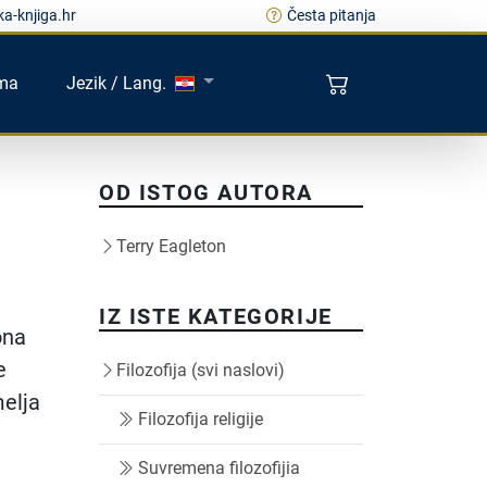
a-knjiga.hr
Česta pitanja
ma
Jezik / Lang.
OD ISTOG AUTORA
Terry Eagleton
IZ ISTE KATEGORIJE
ona
e
Filozofija (svi naslovi)
melja
Filozofija religije
Suvremena filozofijia