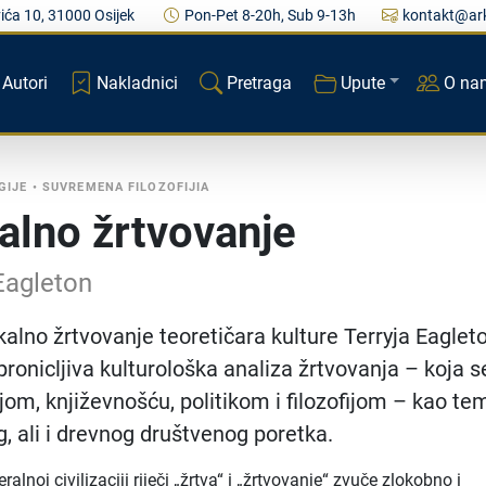
ića 10, 31000 Osijek
Pon-Pet 8-20h, Sub 9-13h
kontakt@ark
Autori
Nakladnici
Pretraga
Upute
O na
GIJE
•
SUVREMENA FILOZOFIJIA
alno žrtvovanje
Eagleton
kalno žrtvovanje teoretičara kulture Terryja Eaglet
pronicljiva kulturološka analiza žrtvovanja – koja s
ijom, književnošću, politikom i filozofijom – kao te
 ali i drevnog društvenog poretka.
ralnoj civilizaciji riječi „žrtva“ i „žrtvovanje“ zvuče zlokobno i