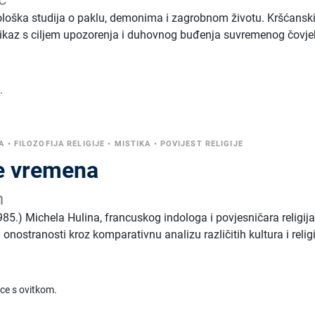
ološka studija o paklu, demonima i zagrobnom životu. Kršćansk
rikaz s ciljem upozorenja i duhovnog buđenja suvremenog čovje
.
A
•
FILOZOFIJA RELIGIJE
•
MISTIKA
•
POVIJEST RELIGIJE
ce vremena
n
85.) Michela Hulina, francuskog indologa i povjesničara religija
 onostranosti kroz komparativnu analizu različitih kultura i relig
ice s ovitkom.