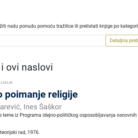
ti našu ponudu pomoću tražilice ili prelistati knjige po kategor
Detaljna pre
 ovi naslovi
ELIGIJE
 poimanje religije
jarević, Ines Šaškor
e teme iz Programa idejno-političkog osposobljavanja osnovnih
eorijski rad
,
1976.