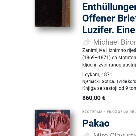
Enthüllungen
Offener Brie
Luzifer. Ein
Michael Biro
Zanimljiva i iznimno rije
(1869–1871) sa statutom 
ključni izvor ranog austr
Leykam
,
1871.
Njemački.
Gotica.
Tvrde kori
Knjiga se sastoji od 9 t
860,00
€
EZOTERIJA
•
FILOZOFIJA REL
Pakao
Miro Glavurti