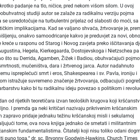
krotko padanje na tlo, ničice, pred nekom višom silom. U ovoj
veobuhvatnoj studiji autor se zalaže za radikalnu verziju pojma
a se usredotočuje na turbulentni prijelaz od slabosti do moći, sa
tičkim implikacijama. Kad se valjano shvaća, žrtvovanje je, pre
šljenju, onakvo samoodricanje kakvo je preduvjet za novi, obno
se kreće u rasponu od Starog i Novog zavjeta preko iščitavanja dj
. Augustina, Hegela, Kierkegaarda, Dostojevskoga i Nietzschea pa
ao što su Derrida, Agamben, Žižek i Badiou, obuhvaćajući pojm
 smrtnosti, mučeništva, dara i žrtvenog jarca. Autor nadahnuto
emu ispreplećući smrt i eros, Shakespearea i sv. Pavla, ironiju i
itom istražuje suvremeno značenje žrtvovanja, odbacujući pogre
rbarstvu kako bi tu radikalnu ideju povezao s politikom i revolu
dan od rijetkih teoretičara izvan teoloških krugova koji kršćanst
ljno. I premda ga neki kritičari nazivaju prikrivenim kršćanskim
 zapravo pridaje jednaku težinu kršćanskoj misli i sekularnoj
valjujući tome, ova nova knjiga jednako će smetati i militantnim
ćanskim fundamentalistima. Čitatelji koji nisu toliko odani dogm
iti puno toga.“ dr. sc. Bryonny Goodwin-Hawkins, Church Times