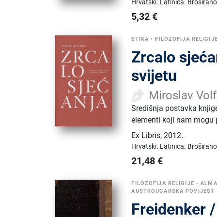
Hrvatski.
Latinica.
Broširano
5,32
€
ETIKA
•
FILOZOFIJA RELIGIJ
Zrcalo sjeća
svijetu
Miroslav Volf
Središnja postavka knjig
elementi koji nam mogu
Ex Libris
,
2012.
Hrvatski.
Latinica.
Broširano
21,48
€
FILOZOFIJA RELIGIJE
•
ALMA
AUSTROUGARSKA POVIJEST
Freidenker /