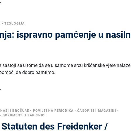
.
E
•
TEOLOGIJA
nja: ispravno pamćenje u nasil
e sastoji se u tome da se u samome srcu kršćanske vjere nalaze
 pomoći da dobro pamtimo.
.
NASI I BROŠURE
•
POVIJESNA PERIODIKA
•
ČASOPISI I MAGAZINI
•
•
DOKUMENTI I ZAPISNICI
 Statuten des Freidenker /