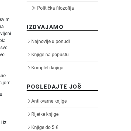
Politička filozofija
 svim
IZDVAJAMO
ma
vljeni
ela
Najnovije u ponudi
 sve
ove
Knjige na popustu
Kompleti knjiga
šne
cijom.
POGLEDAJTE JOŠ
vu
Antikvarne knjige
Rijetke knjige
i iz
Knjige do 5 €