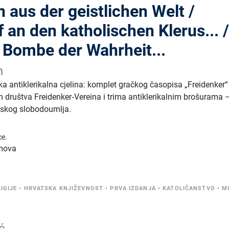
 aus der geistlichen Welt /
f an den katholischen Klerus... 
e Bombe der Wahrheit...
n
tka antiklerikalna cjelina: komplet gračkog časopisa „Freidenker“
društva Freidenker‑Vereina i trima antiklerikalnim brošurama 
ijskog slobodoumlja.
ce.
omova
IGIJE
•
HRVATSKA KNJIŽEVNOST
•
PRVA IZDANJA
•
KATOLIČANSTVO
•
M
ć