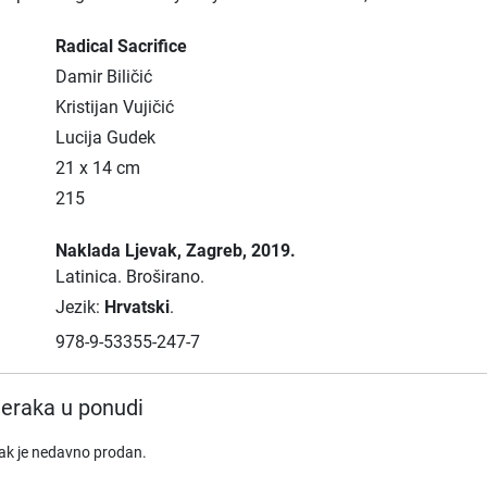
Radical Sacrifice
Damir Biličić
Kristijan Vujičić
Lucija Gudek
21 x 14 cm
215
Naklada Ljevak
, Zagreb
, 2019.
Latinica.
Broširano.
Jezik:
Hrvatski
.
978-9-53355-247-7
eraka u ponudi
rak je nedavno prodan.