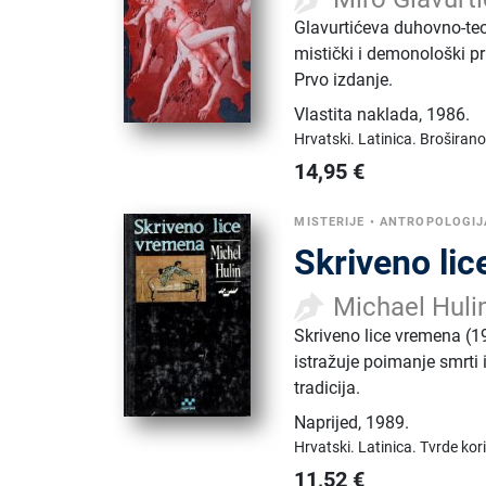
Glavurtićeva duhovno-te
mistički i demonološki p
Prvo izdanje.
Vlastita naklada
,
1986.
Hrvatski.
Latinica.
Broširano
14,95
€
MISTERIJE
•
ANTROPOLOGIJ
Skriveno li
Michael Huli
Skriveno lice vremena (19
istražuje poimanje smrti i
tradicija.
Naprijed
,
1989.
Hrvatski.
Latinica.
Tvrde kor
11,52
€