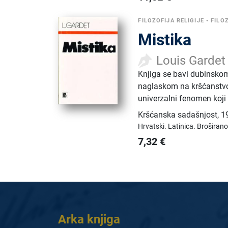
FILOZOFIJA RELIGIJE
•
FILO
Mistika
Louis Gardet
Knjiga se bavi dubinskom 
naglaskom na kršćanstvo i
univerzalni fenomen koji 
Kršćanska sadašnjost
,
1
Hrvatski.
Latinica.
Broširano
7,32
€
Arka knjiga