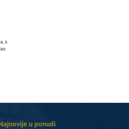
a, s
kao
Najnovije u ponudi