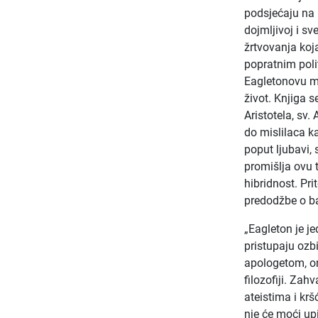
podsjećaju na 
dojmljivoj i s
žrtvovanja koj
popratnim poli
Eagletonovu mi
život. Knjiga 
Aristotela, sv
do mislilaca k
poput ljubavi,
promišlja ovu t
hibridnost. Pr
predodžbe o ba
„Eagleton je je
pristupaju ozbi
apologetom, on
filozofiji. Zah
ateistima i krš
nje će moći up