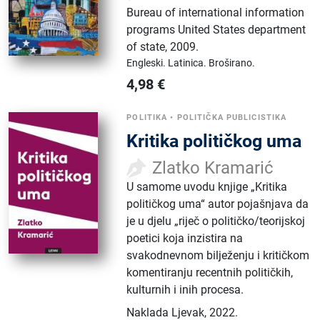
Bureau of international information
programs United States department
of state
,
2009.
Engleski.
Latinica.
Broširano.
4,98
€
POLITIKA
•
POLITIČKA PUBLICISTIKA
Kritika političkog uma
Zlatko Kramarić
U samome uvodu knjige „Kritika
političkog uma“ autor pojašnjava da
je u djelu „riječ o političko/teorijskoj
poetici koja inzistira na
svakodnevnom bilježenju i kritičkom
komentiranju recentnih političkih,
kulturnih i inih procesa.
Naklada Ljevak
,
2022.