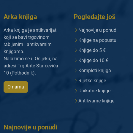
Arka knjiga
Pogledajte još
Arka knjiga je antikvarijat
Najnovije u ponudi
koji se bavi trgovinom
Knjige na popustu
rabljenim i antikvarnim
Knjige do 5 €
knjigama.
Nalazimo se u Osijeku, na
Knjige do 10 €
adresi Trg Ante Starčevića
Kompleti knjiga
10 (Pothodnik).
Rijetke knjige
O nama
Unikatne knjige
Antikvarne knjige
Najnovije u ponudi