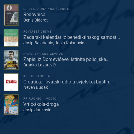
EPISTOLARNA KNJIŽEVNOST
Redovnica
Denis Diderot
POVIJEST CRKVE
Zadarski kalendar iz benediktinskog samost...
Josip Balabanić, Josip Kolanović
HRVATSKA KNJIŽEVNOST
Zapisi iz Đorđevićeve: istinite policijske...
Branko Lazarević
KULTUROLOGIJA
Croatica: Hrvatski udio u svjetskoj baštin...
Neven Budak
PRIRUČNICI I VODIČI
Vrtić-škola-droga
Josip Janković