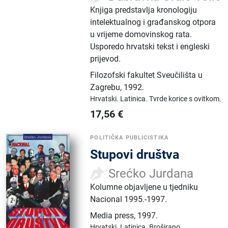
Knjiga predstavlja kronologiju
intelektualnog i građanskog otpora
u vrijeme domovinskog rata.
Usporedo hrvatski tekst i engleski
prijevod.
Filozofski fakultet Sveučilišta u
Zagrebu
,
1992.
Hrvatski.
Latinica.
Tvrde korice s ovitkom.
17,56
€
POLITIČKA PUBLICISTIKA
Stupovi društva
Srećko Jurdana
Kolumne objavljene u tjedniku
Nacional 1995.-1997.
Media press
,
1997.
Hrvatski.
Latinica.
Broširano.