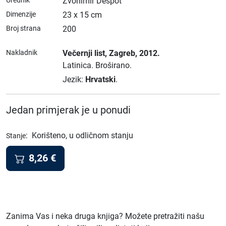
Urednik
Zvonimir Despot
Dimenzije
23 x 15 cm
Broj strana
200
Nakladnik
Večernji list
, Zagreb
, 2012.
Latinica.
Broširano.
Jezik:
Hrvatski
.
Jedan primjerak je u ponudi
:
Korišteno, u odličnom stanju
Stanje
8,26
€
Zanima Vas i neka druga knjiga? Možete pretražiti našu