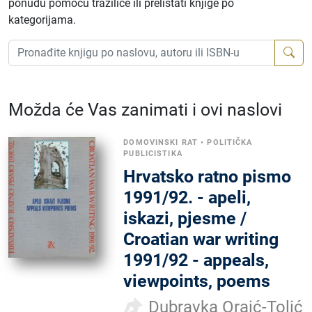
ponudu pomoću tražilice ili prelistati knjige po
kategorijama.
Možda će Vas zanimati i ovi naslovi
DOMOVINSKI RAT
•
POLITIČKA
PUBLICISTIKA
Hrvatsko ratno pismo
1991/92. - apeli,
iskazi, pjesme /
Croatian war writing
1991/92 - appeals,
viewpoints, poems
Dubravka Oraić-Tolić