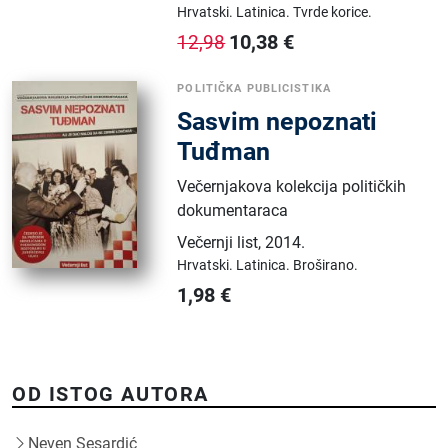
Hrvatski.
Latinica.
Tvrde korice.
10,38
€
12,98
POLITIČKA PUBLICISTIKA
Sasvim nepoznati
Tuđman
Večernjakova kolekcija političkih
dokumentaraca
Večernji list
,
2014.
Hrvatski.
Latinica.
Broširano.
1,98
€
OD ISTOG AUTORA
Neven Sesardić