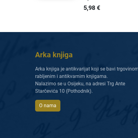
5,98
€
Arka knjiga
Arka knjiga je antikvarijat koji se bavi trgovino
rabljenim i antikvarnim knjigama.
Nalazimo se u Osijeku, na adresi Trg Ante
Starčevića 10 (Pothodnik).
O nama