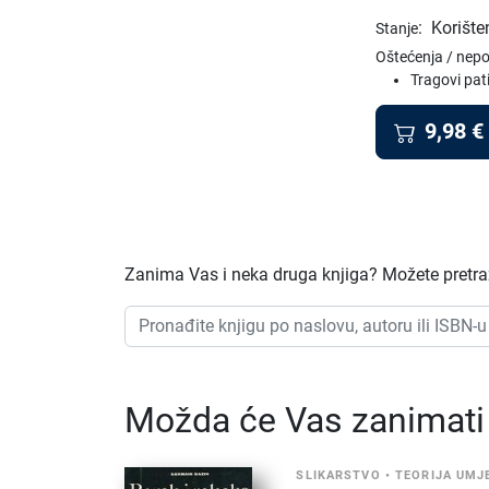
:
Korište
Stanje
Oštećenja / nep
Tragovi pat
9,98
€
Zanima Vas i neka druga knjiga? Možete pretraži
Možda će Vas zanimati i
SLIKARSTVO
•
TEORIJA UMJ