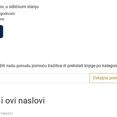
no, u odličnom stanju
ogodnosti:
ine
ti našu ponudu pomoću tražilice ili prelistati knjige po kategor
Detaljna pre
 ovi naslovi
ETNOSTI