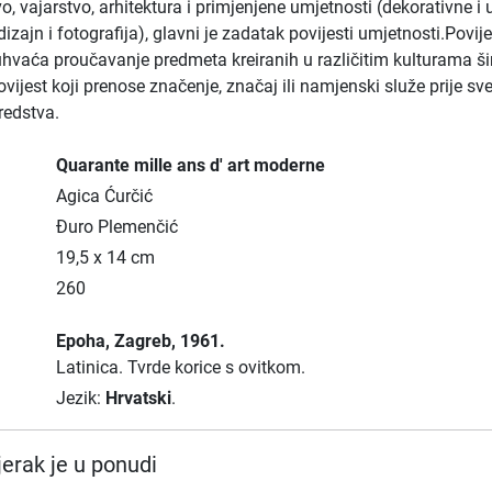
vo, vajarstvo, arhitektura i primjenjene umjetnosti (dekorativne i 
dizajn i fotografija), glavni je zadatak povijesti umjetnosti.Povije
hvaća proučavanje predmeta kreiranih u različitim kulturama š
povijest koji prenose značenje, značaj ili namjenski služe prije sv
redstva.
Quarante mille ans d' art moderne
Agica Ćurčić
Đuro Plemenčić
19,5 x 14 cm
260
Epoha
, Zagreb
, 1961.
Latinica.
Tvrde korice s ovitkom.
Jezik:
Hrvatski
.
erak je u ponudi