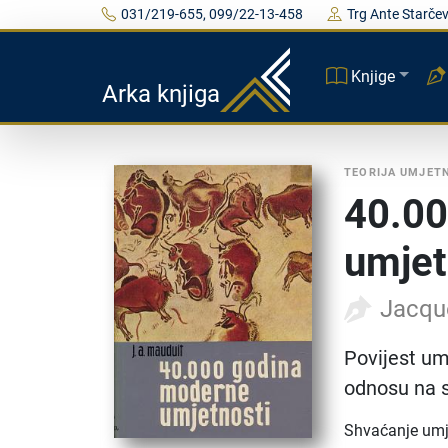
031/219-655, 099/22-13-458
Trg Ante Starčev
Knjige
Arka knjiga
TEORIJA UMJET
40.00
umjet
Jacqu
Povijest um
odnosu na s
Shvaćanje umje