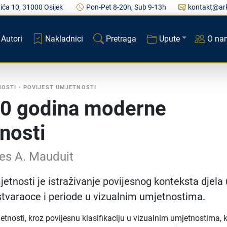
ića 10, 31000 Osijek
Pon-Pet 8-20h, Sub 9-13h
kontakt@ark
Autori
Nakladnici
Pretraga
Upute
O na
NOSTI
•
POVIJEST UMJETNOSTI
0 godina moderne
nosti
es A. Mauduit
jetnosti je istraživanje povijesnog konteksta djela 
tvaraoce i periode u vizualnim umjetnostima.
tnosti, kroz povijesnu klasifikaciju u vizualnim umjetnostima, 