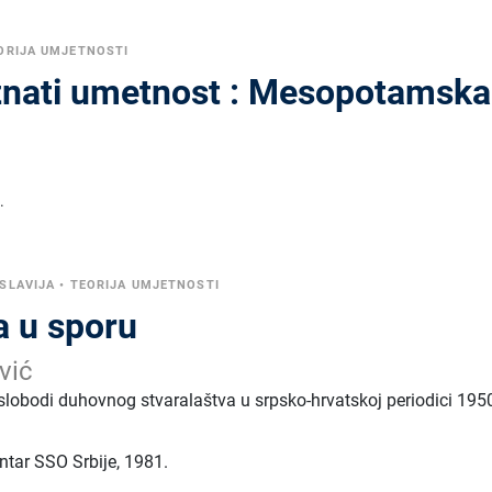
ORIJA UMJETNOSTI
nati umetnost : Mesopotamska
.
SLAVIJA
•
TEORIJA UMJETNOSTI
a u sporu
vić
slobodi duhovnog stvaralaštva u srpsko-hrvatskoj periodici 1950
entar SSO Srbije
,
1981.