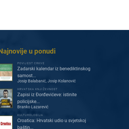
Najnovije u ponudi
POVIJEST CRKVE
Zadarski kalendar iz benediktinskog
samost...
Josip Balabanić, Josip Kolanović
HRVATSKA KNJIŽEVNOST
Zapisi iz Đorđevićeve: istinite
policijske...
Branko Lazarević
KULTUROLOGIJA
Croatica: Hrvatski udio u svjetskoj
baštin...