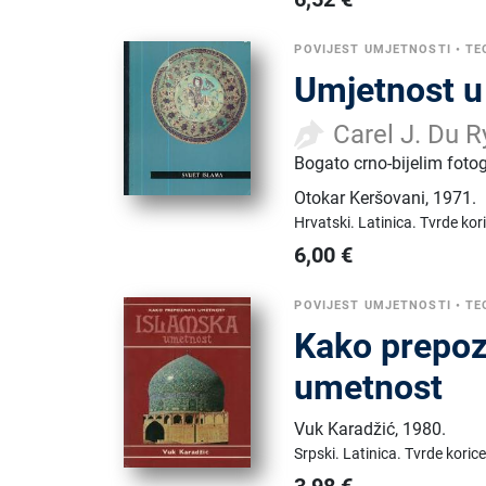
POVIJEST UMJETNOSTI
•
TE
Umjetnost u 
Carel J. Du R
Bogato crno-bijelim fotog
Otokar Keršovani
,
1971.
Hrvatski.
Latinica.
Tvrde kor
6,00
€
POVIJEST UMJETNOSTI
•
TE
Kako prepoz
umetnost
Vuk Karadžić
,
1980.
Srpski.
Latinica.
Tvrde korice
3,98
€