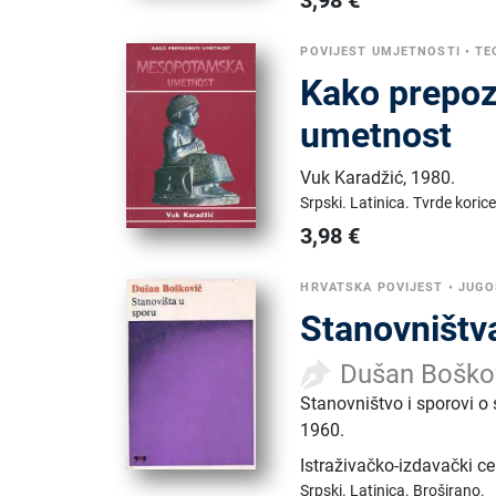
POVIJEST UMJETNOSTI
•
TE
Kako prepoz
umetnost
Vuk Karadžić
,
1980.
Srpski.
Latinica.
Tvrde korice
3,98
€
HRVATSKA POVIJEST
•
JUGO
Stanovništv
Dušan Boško
Stanovništvo i sporovi o 
1960.
Istraživačko-izdavački c
Srpski.
Latinica.
Broširano.