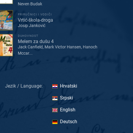
Neven Budak
PRIRUČNICI I VODIČI
Vrtić-škola-droga
Josip Janković
DUHOVNOST
Melem za dušu 4
Jack Canfield, Mark Victor Hansen, Hanoch
Mccar...
Jezik / Language:
Hrvatski
Srpski
English
Deutsch