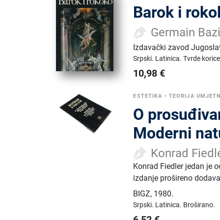
Barok i rok
Germain Baz
Izdavački zavod Jugosla
Srpski.
Latinica.
Tvrde korice
10,98
€
ESTETIKA
•
TEORIJA UMJET
O prosuđivan
Moderni natu
Konrad Fiedl
Konrad Fiedler jedan je o
izdanje prošireno dodava
BIGZ
,
1980.
Srpski.
Latinica.
Broširano.
6,52
€