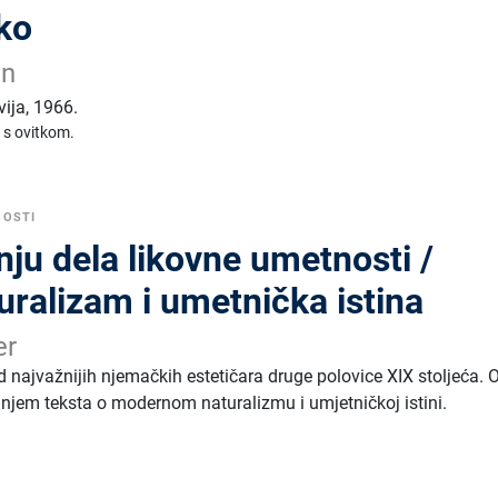
oko
in
vija
,
1966.
 s ovitkom.
NOSTI
ju dela likovne umetnosti /
ralizam i umetnička istina
er
d najvažnijih njemačkih estetičara druge polovice XIX stoljeća. 
njem teksta o modernom naturalizmu i umjetničkoj istini.