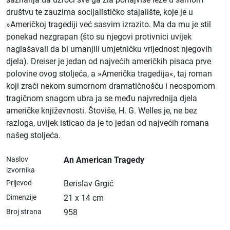
društvu te zauzima socijalističko stajalište, koje je u
»Američkoj tragediji već sasvim izrazito. Ma da mu je stil
ponekad nezgrapan (što su njegovi protivnici uvijek
naglašavali da bi umanjili umjetničku vrijednost njegovih
djela). Dreiser je jedan od najvećih američkih pisaca prve
polovine ovog stoljeća, a »Američka tragedija«, taj roman
koji zrači nekom sumornom dramatičnošću i neospornom
tragičnom snagom ubra ja se među najvrednija djela
američke književnosti. Štoviše, H. G. Welles je, ne bez
razloga, uvijek isticao da je to jedan od najvećih romana
našeg stoljeća.
Naslov
An American Tragedy
izvornika
Prijevod
Berislav Grgić
Dimenzije
21 x 14 cm
Broj strana
958