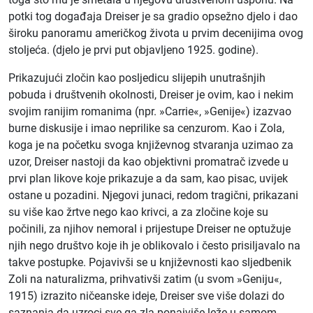
potki tog događaja Dreiser je sa gradio opsežno djelo i dao
široku panoramu američkog života u prvim decenijima ovog
stoljeća. (djelo je prvi put objavljeno 1925. godine).
Prikazujući zločin kao posljedicu slijepih unutrašnjih
pobuda i društvenih okolnosti, Dreiser je ovim, kao i nekim
svojim ranijim romanima (npr. »Carrie«, »Genije«) izazvao
burne diskusije i imao neprilike sa cenzurom. Kao i Zola,
koga je na početku svoga književnog stvaranja uzimao za
uzor, Dreiser nastoji da kao objektivni promatrač izvede u
prvi plan likove koje prikazuje a da sam, kao pisac, uvijek
ostane u pozadini. Njegovi junaci, redom tragični, prikazani
su više kao žrtve nego kao krivci, a za zločine koje su
počinili, za njihov nemoral i prijestupe Dreiser ne optužuje
njih nego društvo koje ih je oblikovalo i često prisiljavalo na
takve postupke. Pojavivši se u književnosti kao sljedbenik
Zoli na naturalizma, prihvativši zatim (u svom »Geniju«,
1915) izrazito ničeanske ideje, Dreiser sve više dolazi do
saznanja da uzroci sve ga zla ponajviše leže u samom