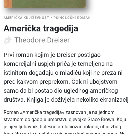
AMERIČKA KNJIŽEVNOST
•
PSIHOLOŠKI ROMAN
Američka tragedija
Theodore Dreiser
Prvi roman kojim je Dreiser postigao
komercijalni uspjeh priča je temeljena na
istinitom događaju o mladiću koji ne preza ni
pred kakvom preprekom. Čak ni ubojstvom
samo da bi postao dio uglednog američkog
društva. Knjiga je doživjela nekoliko ekranizacij
Roman »Američka tragedija« zasnovan je na jednom
stvarnom do gađaju umorstvu djevojke Grace Brown. Koju
je njen ljubavnik, bolesno ambiciozan mladić, ubio zbog
toga što mu je smetala u njegovu društvenom usponu. Na