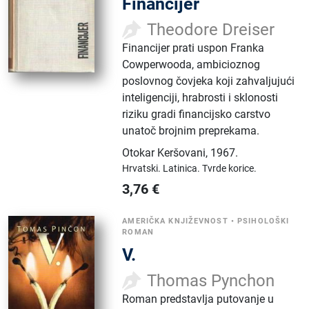
Financijer
Theodore Dreiser
Financijer prati uspon Franka
Cowperwooda, ambicioznog
poslovnog čovjeka koji zahvaljujući
inteligenciji, hrabrosti i sklonosti
riziku gradi financijsko carstvo
unatoč brojnim preprekama.
Otokar Keršovani
,
1967.
Hrvatski.
Latinica.
Tvrde korice.
3,76
€
AMERIČKA KNJIŽEVNOST
•
PSIHOLOŠKI
ROMAN
V.
Thomas Pynchon
Roman predstavlja putovanje u