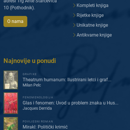
adresi Trg Ante Starčevića
Kompleti knjiga
10 (Pothodnik).
Rijetke knjige
O nama
Unikatne knjige
Antikvarne knjige
Najnovije u ponudi
GRAFIKE
Theatrum humanum: Ilustrirani letci i graf...
Milan Pelc
FENOMENOLOGIJA
Glas i fenomen: Uvod u problem znaka u Hus...
Jacques Derrida
POVIJESNI ROMAN
Mirakl: Politički krimić