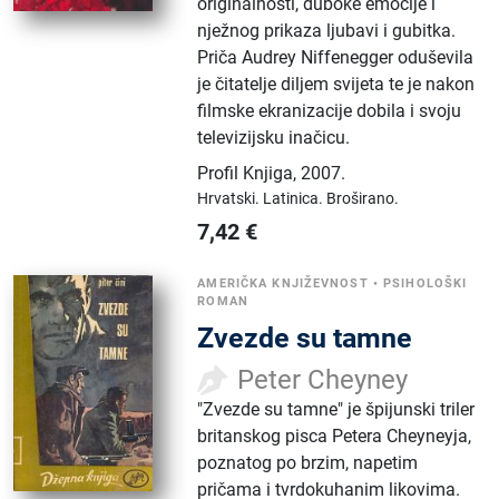
originalnosti, duboke emocije i
nježnog prikaza ljubavi i gubitka.
Priča Audrey Niffenegger oduševila
je čitatelje diljem svijeta te je nakon
filmske ekranizacije dobila i svoju
televizijsku inačicu.
Profil Knjiga
,
2007.
Hrvatski.
Latinica.
Broširano.
7,42
€
AMERIČKA KNJIŽEVNOST
•
PSIHOLOŠKI
ROMAN
Zvezde su tamne
Peter Cheyney
"Zvezde su tamne" je špijunski triler
britanskog pisca Petera Cheyneyja,
poznatog po brzim, napetim
pričama i tvrdokuhanim likovima.