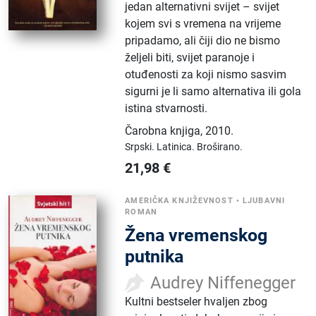
jedan alternativni svijet – svijet
kojem svi s vremena na vrijeme
pripadamo, ali čiji dio ne bismo
željeli biti, svijet paranoje i
otuđenosti za koji nismo sasvim
sigurni je li samo alternativa ili gola
istina stvarnosti.
Čarobna knjiga
,
2010.
Srpski.
Latinica.
Broširano.
21,98
€
AMERIČKA KNJIŽEVNOST
•
LJUBAVNI
ROMAN
Žena vremenskog
putnika
Audrey Niffenegger
Kultni bestseler hvaljen zbog