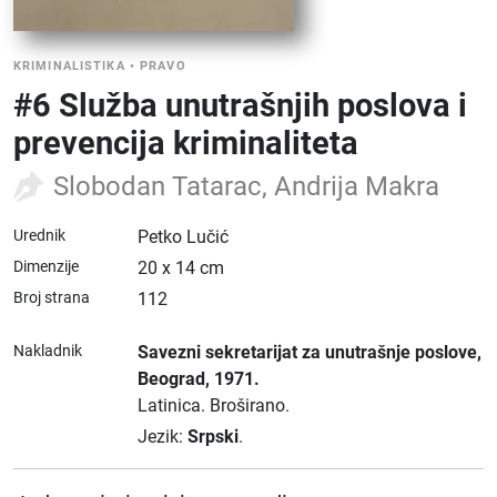
KRIMINALISTIKA
•
PRAVO
#6 Služba unutrašnjih poslova i
prevencija kriminaliteta
Slobodan Tatarac, Andrija Makra
Urednik
Petko Lučić
Dimenzije
20 x 14 cm
Broj strana
112
Nakladnik
Savezni sekretarijat za unutrašnje poslove
,
Beograd
, 1971.
Latinica.
Broširano.
Jezik:
Srpski
.