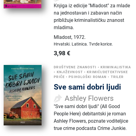
Knjiga iz edicije "Mladost" za mlade
na jednostavan i zabavan način
približuje kriminalističku znanost
mladima.
Mladost
,
1972.
Hrvatski.
Latinica.
Tvrde korice.
3,98
€
DRUŠTVENE ZNANOSTI
•
KRIMINALISTIKA
•
KNJIŽEVNOST
•
KRIMIĆI/DETEKTIVSKE
PRIČE
•
PSIHOLOŠKI ROMAN
•
TRILER
Sve sami dobri ljudi
Ashley Flowers
"Sve sami dobri ljudi" (All Good
People Here) debitantski je roman
Ashley Flowers, poznate voditeljice
true crime podcasta Crime Junkie.