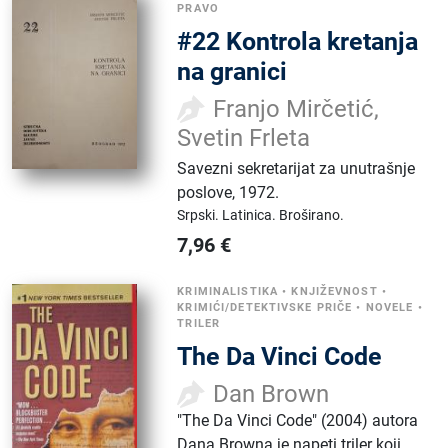
PRAVO
#22 Kontrola kretanja
na granici
Franjo Mirčetić,
Svetin Frleta
Savezni sekretarijat za unutrašnje
poslove
,
1972.
Srpski.
Latinica.
Broširano.
7,96
€
KRIMINALISTIKA
•
KNJIŽEVNOST
•
KRIMIĆI/DETEKTIVSKE PRIČE
•
NOVELE
•
TRILER
The Da Vinci Code
Dan Brown
"The Da Vinci Code" (2004) autora
Dana Browna je napeti triler koji