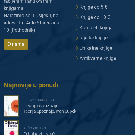
rabljenim i antikvarnim
Knjige do 5 €
knjigama.
Nalazimo se u Osijeku, na
Knjige do 10 €
adresi Trg Ante Starčevića
Kompleti knjiga
10 (Pothodnik).
Rijetke knjige
O nama
Unikatne knjige
Antikvarne knjige
Najnovije u ponudi
FILOZOFSKI ESEJI
Teorija spoznaje
Teorija Spoznaje, Ivan Supek
KRŠĆANSTVO
O ljubavi i sreći