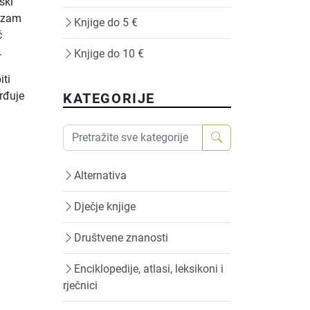
ski
sizam
Knjige do 5 €
ć
.
Knjige do 10 €
iti
vrđuje
KATEGORIJE
Alternativa
Dječje knjige
Društvene znanosti
Enciklopedije, atlasi, leksikoni i
rječnici