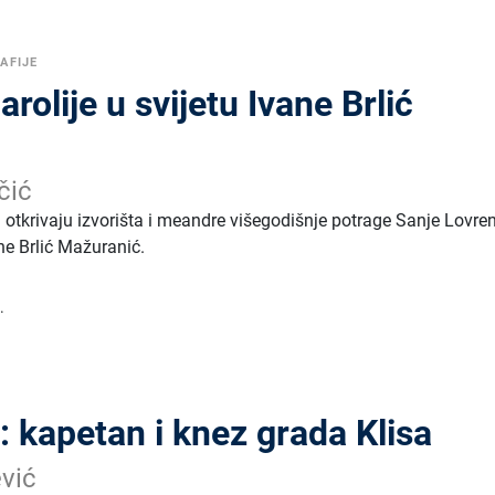
AFIJE
rolije u svijetu Ivane Brlić
čić
zi otkrivaju izvorišta i meandre višegodišnje potrage Sanje Lovre
ne Brlić Mažuranić.
.
: kapetan i knez grada Klisa
vić