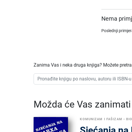
Nema primj
Poslednji primje
Zanima Vas i neka druga knjiga? Možete pretraži
Možda će Vas zanimati i
KOMUNIZAM I FAŠIZAM
•
BI
Sjećanja na