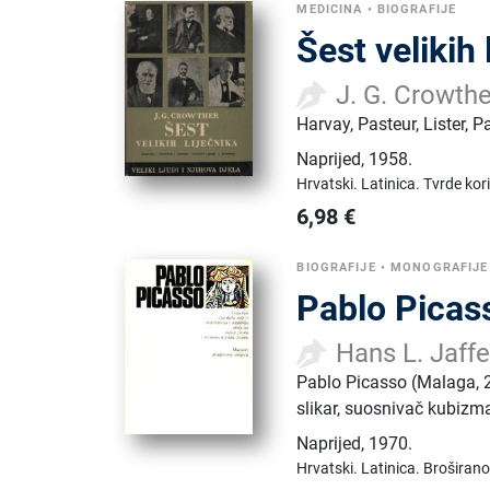
MEDICINA
•
BIOGRAFIJE
Šest velikih 
J. G. Crowthe
Harvay, Pasteur, Lister, P
Naprijed
,
1958.
Hrvatski.
Latinica.
Tvrde kor
6,98
€
BIOGRAFIJE
•
MONOGRAFIJE
Pablo Picass
Hans L. Jaff
Pablo Picasso (Malaga, 25
slikar, suosnivač kubizma
Naprijed
,
1970.
Hrvatski.
Latinica.
Broširano