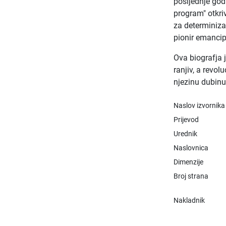
posljednje god
program" otkri
za determiniza
pionir emancip
Ova biografja 
ranjiv, a revol
njezinu dubinu
Naslov izvornika
Prijevod
Urednik
Naslovnica
Dimenzije
Broj strana
Nakladnik