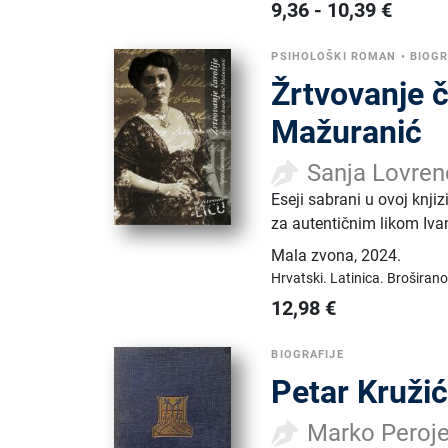
9,36
-
10,39
€
PSIHOLOŠKI ROMAN
•
BIOGR
Žrtvovanje ča
Mažuranić
Sanja Lovren
Eseji sabrani u ovoj knji
za autentičnim likom Iva
Mala zvona
,
2024.
Hrvatski.
Latinica.
Broširano
12,98
€
BIOGRAFIJE
Petar Kružić
Marko Peroje