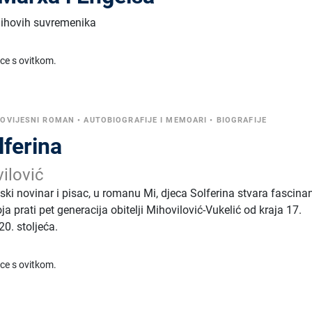
njihovih suvremenika
ice s ovitkom.
OVIJESNI ROMAN
•
AUTOBIOGRAFIJE I MEMOARI
•
BIOGRAFIJE
lferina
ilović
ski novinar i pisac, u romanu Mi, djeca Solferina stvara fascina
oja prati pet generacija obitelji Mihovilović-Vukelić od kraja 17.
20. stoljeća.
ice s ovitkom.