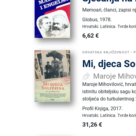
Memoari, članci, zapisi 
Globus
,
1978.
Hrvatski.
Latinica.
Tvrde kor
6,62
€
HRVATSKA KNJIŽEVNOST
•
P
Mi, djeca So
Maroje Mihov
Maroje Mihovilović, hrvat
istinitu obiteljsku sagu k
stoljeća do turbulentnog 
Profil Knjiga
,
2017.
Hrvatski.
Latinica.
Tvrde kor
31,26
€