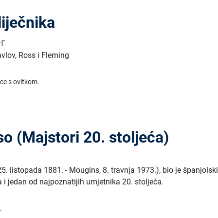
liječnika
r
avlov, Ross i Fleming
ice s ovitkom.
o (Majstori 20. stoljeća)
e
. listopada 1881. - Mougins, 8. travnja 1973.), bio je španjolsk
 i jedan od najpoznatijih umjetnika 20. stoljeća.
.