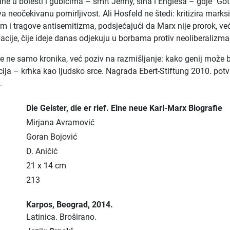
ine u bolesti i gubicima – smrt Jenny, sina i Englesa – gdje "Got
va neočekivanu pomirljivost. Ali Hosfeld ne štedi: kritizira mark
m i tragove antisemitizma, podsjećajući da Marx nije prorok, ve
acije, čije ideje danas odjekuju u borbama protiv neoliberalizma
je ne samo kronika, već poziv na razmišljanje: kako genij može b
ucija – krhka kao ljudsko srce. Nagrada Ebert-Stiftung 2010. pot
.
Die Geister, die er rief. Eine neue Karl-Marx Biografie
Mirjana Avramović
Goran Bojović
D. Aničić
21 x 14 cm
213
Karpos
, Beograd
, 2014.
Latinica.
Broširano.