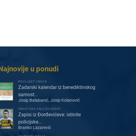
Najnovije u ponudi
POVIJEST CRKVE
Zadarski kalendar iz benediktinskog
samost...
Josip Balabanić, Josip Kolanović
HRVATSKA KNJIŽEVNOST
Zapisi iz Đorđevićeve: istinite
policijske...
Branko Lazarević