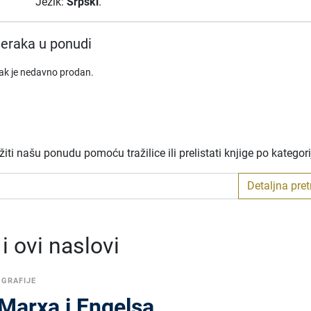
Jezik:
Srpski
.
eraka u ponudi
rak je nedavno prodan.
ti našu ponudu pomoću tražilice ili prelistati knjige po kategor
Detaljna pre
 ovi naslovi
OGRAFIJE
 Marxa i Engelsa