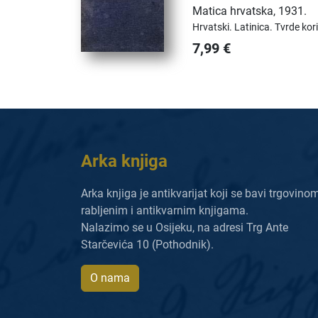
Matica hrvatska
,
1931.
Hrvatski.
Latinica.
Tvrde kor
7,99
€
Arka knjiga
Arka knjiga je antikvarijat koji se bavi trgovino
rabljenim i antikvarnim knjigama.
Nalazimo se u Osijeku, na adresi Trg Ante
Starčevića 10 (Pothodnik).
O nama