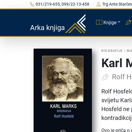
031/219-655, 099/22-13-458
Trg Ante Starčev
Knjige
Arka knjiga
BIOGRAFIJE
•
MA
Karl 
Rolf H
Rolf Hosfel
svijetu Karl
Hosfeld ne 
kontradikcij
Ovo je priča o 