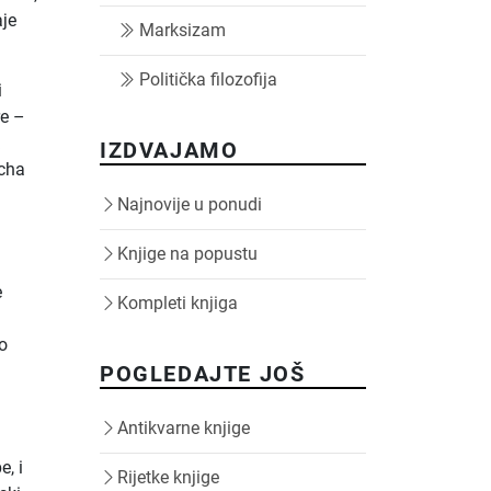
aje
Marksizam
Politička filozofija
i
re –
k
IZDVAJAMO
icha
Najnovije u ponudi
Knjige na popustu
i
e
Kompleti knjiga
ao
POGLEDAJTE JOŠ
Antikvarne knjige
e, i
Rijetke knjige