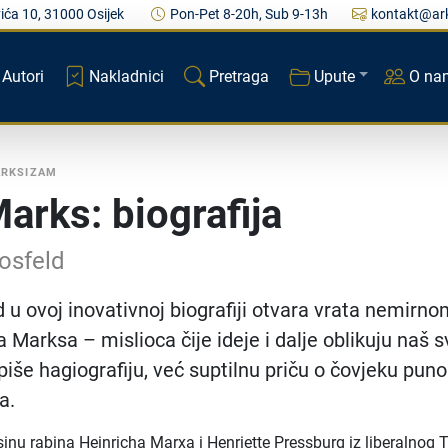
ića 10, 31000 Osijek
Pon-Pet 8-20h, Sub 9-13h
kontakt@ark
Autori
Nakladnici
Pretraga
Upute
O na
RKSIZAM
Marks: biografija
osfeld
d u ovoj inovativnoj biografiji otvara vrata nemirn
a Marksa – mislioca čije ideje i dalje oblikuju naš sv
piše hagiografiju, već suptilnu priču o čovjeku pun
a.
sinu rabina Heinricha Marxa i Henriette Pressburg iz liberalnog T