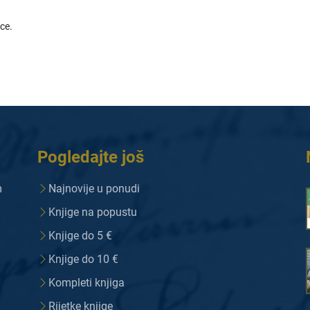
ice.
Pogledajte još
m
Najnovije u ponudi
Knjige na popustu
Knjige do 5 €
Knjige do 10 €
Kompleti knjiga
Rijetke knjige