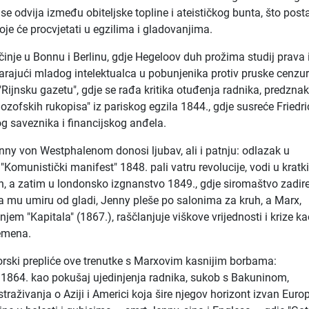
o se odvija između obiteljske topline i ateističkog bunta, što post
je će procvjetati u egzilima i gladovanjima.
inje u Bonnu i Berlinu, gdje Hegeloov duh prožima studij prava 
etvarajući mladog intelektualca u pobunjenika protiv pruske cenzu
"Rijnsku gazetu", gdje se rađa kritika otuđenja radnika, predzna
ozofskih rukopisa" iz pariskog egzila 1844., gdje susreće Friedr
og saveznika i financijskog anđela.
nny von Westphalenom donosi ljubav, ali i patnju: odlazak u
 "Komunistički manifest" 1848. pali vatru revolucije, vodi u kratk
n, a zatim u londonsko izgnanstvo 1849., gdje siromaštvo zadir
 mu umiru od gladi, Jenny pleše po salonima za kruh, a Marx,
jem "Kapitala" (1867.), raščlanjuje viškove vrijednosti i krize k
remena.
rski prepliće ove trenutke s Marxovim kasnijim borbama:
 1864. kao pokušaj ujedinjenja radnika, sukob s Bakuninom,
traživanja o Aziji i Americi koja šire njegov horizont izvan Europ