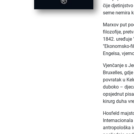
čije djetinjstv
seme nemira ko
Marxov put poč
filozofije, pr
1842. uređuje 
"Ekonomsko-fil
Engelsa, vjern
Vjenčanje s Je
Bruxelles, gdje
povratak u Kel
duboko – djeca
opsjednut pisan
kirurg duha v
Hosfeld majsto
Internacionala
antropološka is