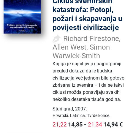
Ciklus svemirskih
katastrofa: Potopi,
požari i skapavanja u
povijesti civilizacije
Richard Firestone,
Allen West, Simon
Warwick-Smith
Knjiga je najčitljiviji i najpotpuniji
pregled dokaza da je ljudska
civilizacija već jednom bila gotovo
zbrisana iz svemira – i da se takvi
ciklusi možda ponavljaju svakih
nekoliko desetaka tisuća godina.
Stari grad
,
2007.
Hrvatski.
Latinica.
Tvrde korice.
14,85
-
14,94
€
21,22
21,34