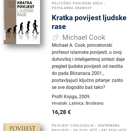
POLITIČKO-POVIJESNI ESEJI
•
POPULARNA ZNANOST
Kratka povijest ljudske
rase
Michael Cook
Michael A. Cook, princetonski
profesor islamske povijesti, u ovoj
duhovitoj i inteligentnoj sintezi daje
pregled ljudske povijesti od neolita
do pada Blizanaca 2001.,
postavljajući ključno pitanje: zašto
se sve dogodilo baš tako?
Profil Knjiga
,
2009.
Hrvatski.
Latinica.
Broširano.
16,28
€
POVIJEST CIVILIZACIJA
•
SUVREMENA
POVIJEST
•
XX STOLJEĆE
•
XXI STOLJEĆE