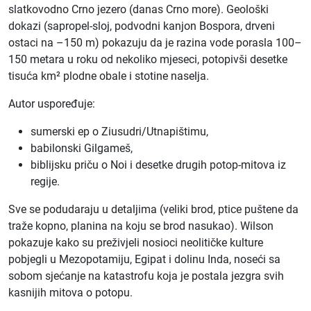
slatkovodno Crno jezero (danas Crno more). Geološki
dokazi (sapropel-sloj, podvodni kanjon Bospora, drveni
ostaci na –150 m) pokazuju da je razina vode porasla 100–
150 metara u roku od nekoliko mjeseci, potopivši desetke
tisuća km² plodne obale i stotine naselja.
Autor uspoređuje:
sumerski ep o Ziusudri/Utnapištimu,
babilonski Gilgameš,
biblijsku priču o Noi i desetke drugih potop-mitova iz
regije.
Sve se podudaraju u detaljima (veliki brod, ptice puštene da
traže kopno, planina na koju se brod nasukao). Wilson
pokazuje kako su preživjeli nosioci neolitičke kulture
pobjegli u Mezopotamiju, Egipat i dolinu Inda, noseći sa
sobom sjećanje na katastrofu koja je postala jezgra svih
kasnijih mitova o potopu.