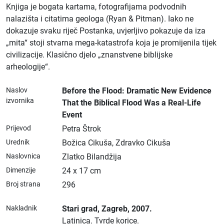
Knjiga je bogata kartama, fotografijama podvodnih
nalazišta i citatima geologa (Ryan & Pitman). Iako ne
dokazuje svaku riječ Postanka, uvjerljivo pokazuje da iza
„mita“ stoji stvarna mega-katastrofa koja je promijenila tijek
civilizacije. Klasično djelo „znanstvene biblijske
arheologije“.
Naslov
Before the Flood: Dramatic New Evidence
izvornika
That the Biblical Flood Was a Real-Life
Event
Prijevod
Petra Štrok
Urednik
Božica Cikuša, Zdravko Cikuša
Naslovnica
Zlatko Bilandžija
Dimenzije
24 x 17 cm
Broj strana
296
Nakladnik
Stari grad
, Zagreb
, 2007.
Latinica.
Tvrde korice.