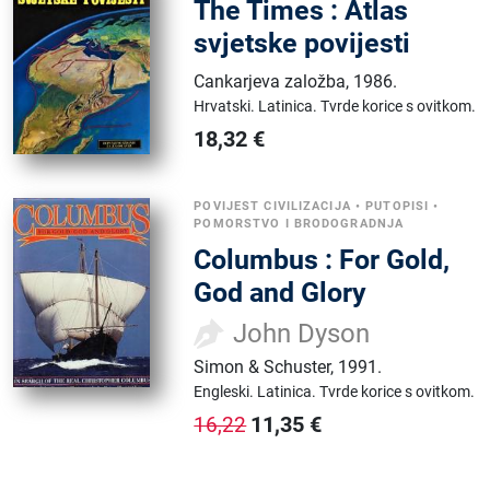
The Times : Atlas
svjetske povijesti
Cankarjeva založba
,
1986.
Hrvatski.
Latinica.
Tvrde korice s ovitkom.
18,32
€
POVIJEST CIVILIZACIJA
•
PUTOPISI
•
POMORSTVO I BRODOGRADNJA
Columbus : For Gold,
God and Glory
John Dyson
Simon & Schuster
,
1991.
Engleski.
Latinica.
Tvrde korice s ovitkom.
11,35
€
16,22