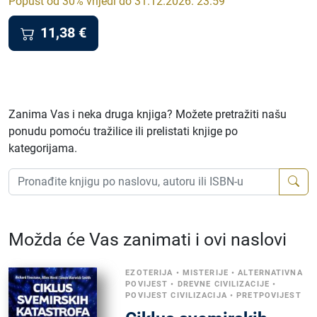
Popust od 30% vrijedi do 31.12.2026. 23:59
11,38
€
Zanima Vas i neka druga knjiga? Možete pretražiti našu
ponudu pomoću tražilice ili prelistati knjige po
kategorijama.
Možda će Vas zanimati i ovi naslovi
EZOTERIJA
•
MISTERIJE
•
ALTERNATIVNA
POVIJEST
•
DREVNE CIVILIZACIJE
•
POVIJEST CIVILIZACIJA
•
PRETPOVIJEST