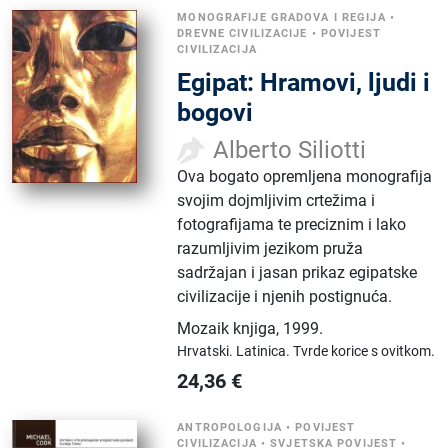
MONOGRAFIJE GRADOVA I REGIJA
•
DREVNE CIVILIZACIJE
•
POVIJEST
CIVILIZACIJA
Egipat: Hramovi, ljudi i
bogovi
Alberto Siliotti
Ova bogato opremljena monografija
svojim dojmljivim crtežima i
fotografijama te preciznim i lako
razumljivim jezikom pruža
sadržajan i jasan prikaz egipatske
civilizacije i njenih postignuća.
Mozaik knjiga
,
1999.
Hrvatski.
Latinica.
Tvrde korice s ovitkom.
24,36
€
ANTROPOLOGIJA
•
POVIJEST
CIVILIZACIJA
•
SVJETSKA POVIJEST
•