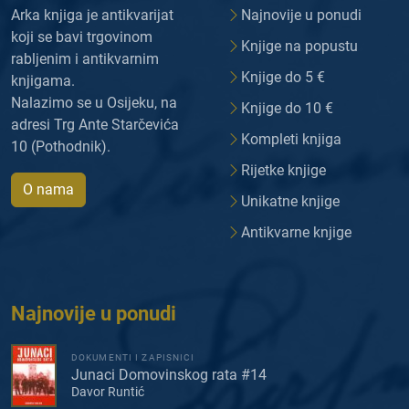
Arka knjiga je antikvarijat
Najnovije u ponudi
koji se bavi trgovinom
Knjige na popustu
rabljenim i antikvarnim
Knjige do 5 €
knjigama.
Nalazimo se u Osijeku, na
Knjige do 10 €
adresi Trg Ante Starčevića
Kompleti knjiga
10 (Pothodnik).
Rijetke knjige
O nama
Unikatne knjige
Antikvarne knjige
Najnovije u ponudi
DOKUMENTI I ZAPISNICI
Junaci Domovinskog rata #14
Davor Runtić