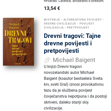
Hrvatski.
Latinica.
Broširano s ovitkom.
13,54
€
MISTERIJE
•
ALTERNATIVNA POVIJEST
•
DREVNE CIVILIZACIJE
•
POVIJEST
CIVILIZACIJA
•
PRETPOVIJEST
Drevni tragovi: Tajne
drevne povijesti i
pretpovijesti
Michael Baigent
U knjizi Drevni tragovi
novozelandski autor Michael
Baigent (koautor bestselera Sveta
krv, sveti Gral) iznosi provokativnu
tezu da je službena povijest
čovječanstva nepotpuna i da postoji
skriveni, daleko stariji sloj
civilizacije.