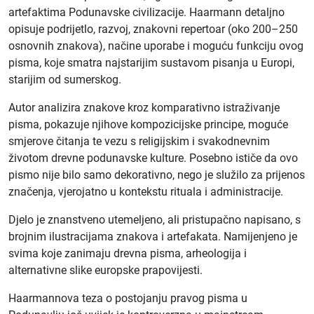
artefaktima Podunavske civilizacije. Haarmann detaljno
opisuje podrijetlo, razvoj, znakovni repertoar (oko 200–250
osnovnih znakova), načine uporabe i moguću funkciju ovog
pisma, koje smatra najstarijim sustavom pisanja u Europi,
starijim od sumerskog.
Autor analizira znakove kroz komparativno istraživanje
pisma, pokazuje njihove kompozicijske principe, moguće
smjerove čitanja te vezu s religijskim i svakodnevnim
životom drevne podunavske kulture. Posebno ističe da ovo
pismo nije bilo samo dekorativno, nego je služilo za prijenos
značenja, vjerojatno u kontekstu rituala i administracije.
Djelo je znanstveno utemeljeno, ali pristupačno napisano, s
brojnim ilustracijama znakova i artefakata. Namijenjeno je
svima koje zanimaju drevna pisma, arheologija i
alternativne slike europske prapovijesti.
Haarmannova teza o postojanju pravog pisma u