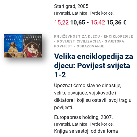
Stari grad
,
2005.
Hrvatski.
Latinica.
Tvrde korice.
10,65
-
15,36
€
15,22
15,42
KNJIŽEVNOST ZA DJECU
•
ENCIKLOPEDIJE
•
POVIJEST CIVILIZACIJA
•
SVJETSKA
POVIJEST
•
OBRAZOVANJE
Velika enciklopedija za
djecu: Povijest svijeta
1-2
Upoznat ćemo slavne dinastije,
velike osvajače, vojskovođe i
diktatore i koji su ostavili svoj trag u
povijesti.
Europapress holding
,
2007.
Hrvatski.
Latinica.
Tvrde korice.
Knjiga se sastoji od dva toma