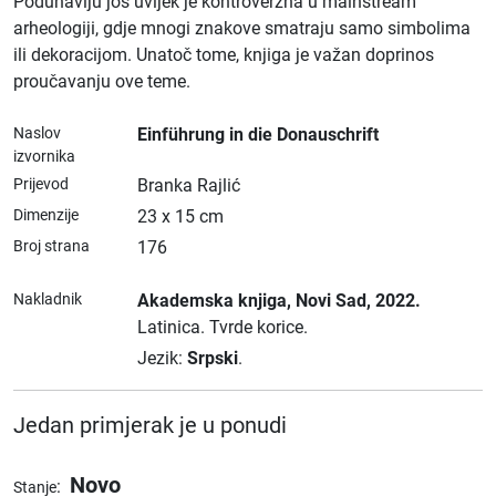
Podunavlju još uvijek je kontroverzna u mainstream
arheologiji, gdje mnogi znakove smatraju samo simbolima
ili dekoracijom. Unatoč tome, knjiga je važan doprinos
proučavanju ove teme.
Naslov
Einführung in die Donauschrift
izvornika
Prijevod
Branka Rajlić
Dimenzije
23 x 15 cm
Broj strana
176
Nakladnik
Akademska knjiga
, Novi Sad
, 2022.
Latinica.
Tvrde korice.
Jezik:
Srpski
.
Jedan primjerak je u ponudi
Novo
:
Stanje