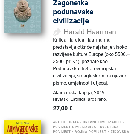
Zagonetka
podunavske
civilizacije
Harald Haarman
Knjiga Haralda Haarmanna
predstavlja otkriće najstarije visoko
razvijene kulture Europe (oko 5500.–
3500. pr. Kr.), poznate kao
Podunavska ili Staroeuropska
civilizacija, s naglaskom na njezino
pismo, umjetnost i utjecaj.
Akademska knjiga
,
2019.
Hrvatski.
Latinica.
Broširano.
27,00
€
ARHEOLOGIJA
•
DREVNE CIVILIZACIJE
•
POVIJEST CIVILIZACIJA
•
SVJETSKA
POVIJEST
•
VOJNA POVIJEST
•
ŽIDOVSKA