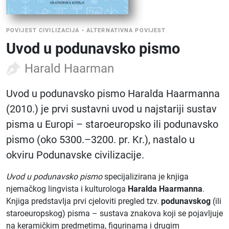
POVIJEST CIVILIZACIJA
•
ALTERNATIVNA POVIJEST
Uvod u podunavsko pismo
Harald Haarman
Uvod u podunavsko pismo Haralda Haarmanna
(2010.) je prvi sustavni uvod u najstariji sustav
pisma u Europi – staroeuropsko ili podunavsko
pismo (oko 5300.–3200. pr. Kr.), nastalo u
okviru Podunavske civilizacije.
Uvod u podunavsko pismo
specijalizirana je knjiga
njemačkog lingvista i kulturologa
Haralda Haarmanna
.
Knjiga predstavlja prvi cjeloviti pregled tzv.
podunavskog
(ili
staroeuropskog) pisma – sustava znakova koji se pojavljuje
na keramičkim predmetima, figurinama i drugim