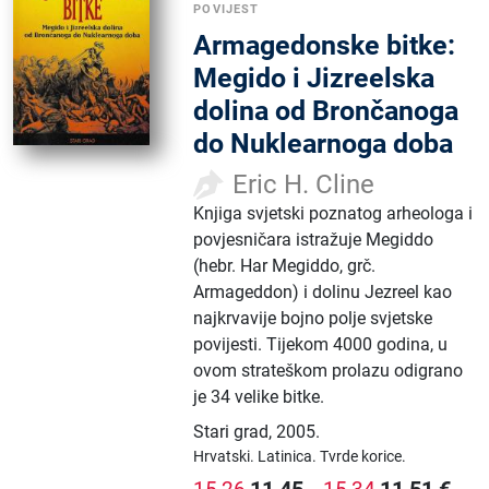
POVIJEST
Armagedonske bitke:
Megido i Jizreelska
dolina od Brončanoga
do Nuklearnoga doba
Eric H. Cline
Knjiga svjetski poznatog arheologa i
povjesničara istražuje Megiddo
(hebr. Har Megiddo, grč.
Armageddon) i dolinu Jezreel kao
najkrvavije bojno polje svjetske
povijesti. Tijekom 4000 godina, u
ovom strateškom prolazu odigrano
je 34 velike bitke.
Stari grad
,
2005.
Hrvatski.
Latinica.
Tvrde korice.
11,45
-
11,51
€