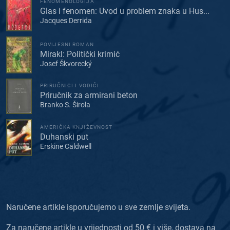
FENOMENOLOGIJA
Glas i fenomen: Uvod u problem znaka u Hus...
Jacques Derrida
POVIJESNI ROMAN
Mirakl: Politički krimić
Josef Škvorecký
PRIRUČNICI I VODIČI
Priručnik za armirani beton
Branko S. Širola
AMERIČKA KNJIŽEVNOST
Duhanski put
Erskine Caldwell
Naručene artikle isporučujemo u sve zemlje svijeta.
Za naručene artikle u vrijednosti od 50 € i više, dostava na