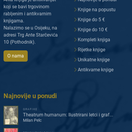
koji se bavi trgovinom
Knjige na popustu
rabljenim i antikvarnim
Knjige do 5 €
knjigama.
Nalazimo se u Osijeku, na
Knjige do 10 €
adresi Trg Ante Starčevića
Kompleti knjiga
10 (Pothodnik).
Rijetke knjige
O nama
Unikatne knjige
Antikvarne knjige
Najnovije u ponudi
GRAFIKE
Theatrum humanum: Ilustrirani letci i graf...
Milan Pelc